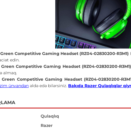
 Green Competitive Gaming Headset (RZ04-02830200-R3M1)
ciət edin.
 Green Competitive Gaming Headset (RZ04-02830200-R3M1
lə almaq.
n Green Competitive Gaming Headset (RZ04-02830200-R3M
izim ünvandan
əldə edə bilərsiniz.
Bakıda Razer Qulaqlıqlar qiyme
QLAMA
Qulaqlıq
Razer