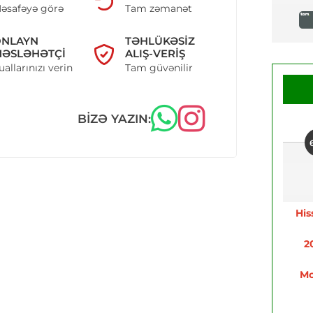
əsafəyə görə
Tam zəmanət
ONLAYN
TƏHLÜKƏSIZ
ƏSLƏHƏTÇI
ALIŞ-VERIŞ
uallarınızı verin
Tam güvənilir
BIZƏ YAZIN:
His
2
Mo