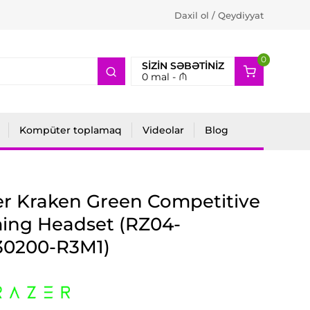
Daxil ol / Qeydiyyat
0
2
SIZIN SƏBƏTINIZ
0
mal -
₼
Kompüter toplamaq
Videolar
Blog
r Kraken Green Competitive
ing Headset (RZ04-
30200-R3M1)