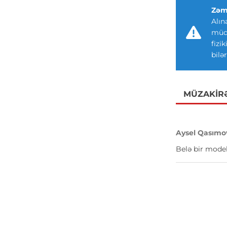
Zəm
Alın
müdd
fizi
bilər
MÜZAKIR
Aysel Qasımo
Belə bir model