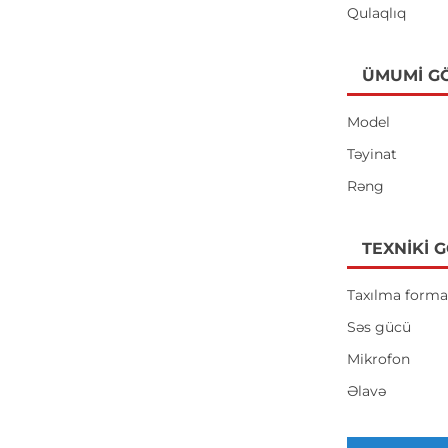
Qulaqlıq
ÜMUMI G
Model
Təyinat
Rəng
TEXNIKI 
Taxılma forma
Səs gücü
Mikrofon
Əlavə