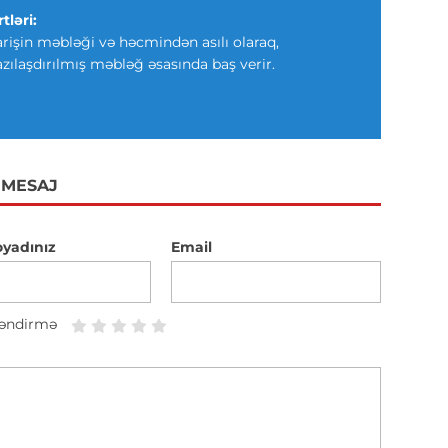
tləri:
arişin məbləği və həcmindən asılı olaraq,
azılaşdırılmış məbləğ əsasında baş verir.
 MESAJ
oyadınız
Email
əndirmə