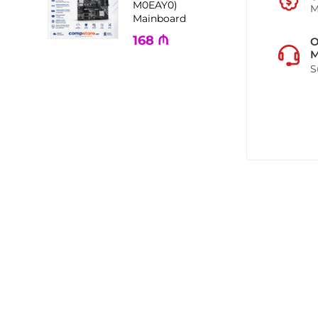
M0EAY0)
M
Mainboard
168
₼
M
S