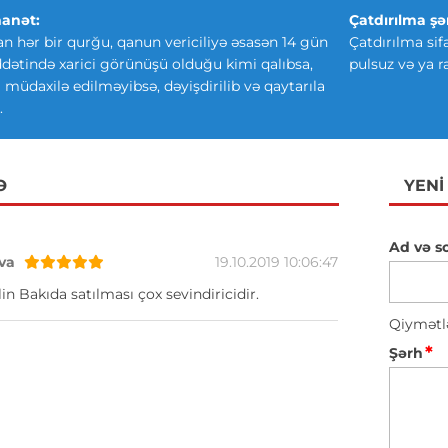
anət:
Çatdırılma şər
an hər bir qurğu, qanun vericiliyə əsasən 14 gün
Çatdırılma sif
ətində xarici görünüşü olduğu kimi qalıbsa,
pulsuz və ya r
ki müdaxilə edilməyibsə, dəyişdirilib və qaytarıla
.
Ə
YENI
Ad və s
va
19.10.2019 10:06:47
in Bakıda satılması çox sevindiricidir.
Qiymətl
*
Şərh