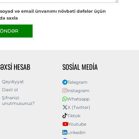
 soyad və email ünvanımı növbəti dəfələr üçün
da saxla
ÖNDƏR
ŞƏXSI HESAB
SOSIAL MEDIA
Qeydiyyat
Telegram
Daxil ol
Instagram
Şifrənizi
Whatsapp
unutmusunuz?
X (Twitter)
Tiktok
Youtube
Linkedin