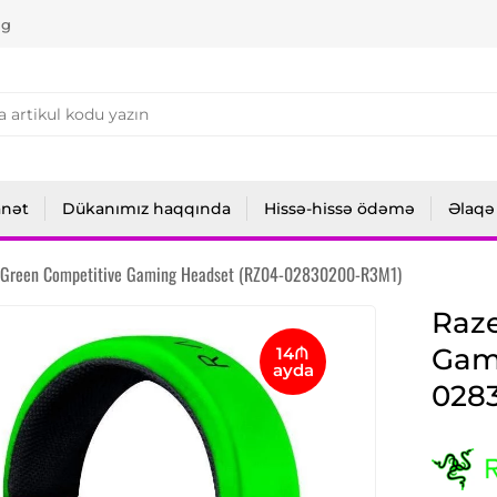
ng
anət
Dükanımız haqqında
Hissə-hissə ödəmə
Əlaqə
 Green Competitive Gaming Headset (RZ04-02830200-R3M1)
Raze
Gam
14₼
ayda
028