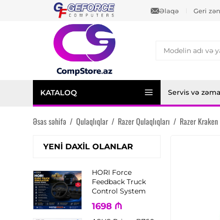
Əlaqə
Geri zə
KATALOQ
Servis və zəm
Əsas səhifə
/
Qulaqlıqlar
/
Razer Qulaqlıqları
/
Razer Kraken
YENI DAXIL OLANLAR
HORI Force
Feedback Truck
Control System
1698
₼