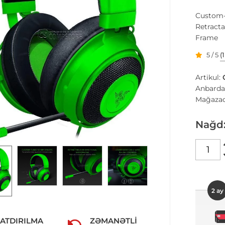
Custom-
Retract
Frame
5 / 5
(
Artikul:
Anbarda
Mağazad
Nağd
2 ay
ATDIRILMA
ZƏMANƏTLI