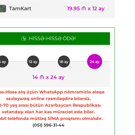
TamKart
19.95 ₼ x 12 ay
HISSƏ-HISSƏ ÖDƏ!
6 ay
12 ay
18 ay
24 ay
14 ₼ x 24 ay
sə-Hissə alış üçün WhatsApp nömrəmizlə əlaqə
saxlayaraq online rəsmiləşdirə bilərsiz.
0-70 yaş arası bütün Azərbaycan Respublikası
vətəndaşı olan hər kəs müraciət edə bilər.
bil telefonda mütləq SİMA proqramı olmalıdır.
(051) 596-31-44