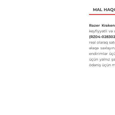
MAL HAQ
Razer Krake
keyfiyyətli və
(RZ04-02830
real olaraq sa
əlaqə saxlayın
endirimlər üç
üçün yalnız şə
ödəniş üçün m