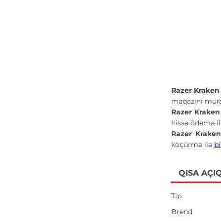
Razer Kraken
maqazini müra
Razer Kraken
hissə ödəmə i
Razer Krake
köçürmə ilə
b
QISA AÇI
Tip
Brend