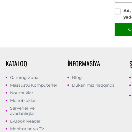
Ad,
yad
G
KATALOQ
İNFORMASIYA
Gaming Zona
Blog
Masaüstü Kompüterlər
Dükanımız haqqında
Noutbuklar
Monobloklar
Serverlər və
avadanlıqlar
E-Book Reader
Monitorlar və TV