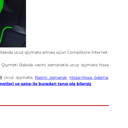
Bakıda ucuz qiymətə almaq üçün CompStore İnternet-
)
Qiymeti Bakıda rəsmi zəmanətlə ucuz qiymətə hissə
1)
Ucuz qiymətə,
Rəsmi zəmanət
,
Hissə-Hissə ödəmə
,
tləri və satışı ilə buradan tanış ola bilərsiz