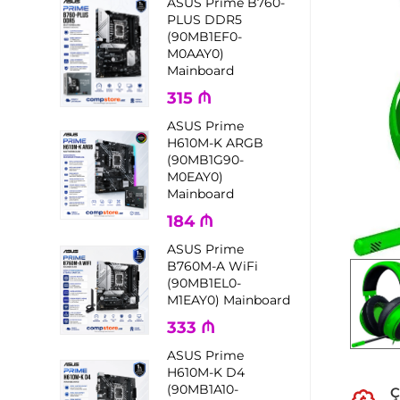
ASUS Prime B760-
PLUS DDR5
(90MB1EF0-
M0AAY0)
Mainboard
315
₼
ASUS Prime
H610M-K ARGB
(90MB1G90-
M0EAY0)
Mainboard
184
₼
ASUS Prime
B760M-A WiFi
(90MB1EL0-
M1EAY0) Mainboard
333
₼
ASUS Prime
H610M-K D4
(90MB1A10-
Ç