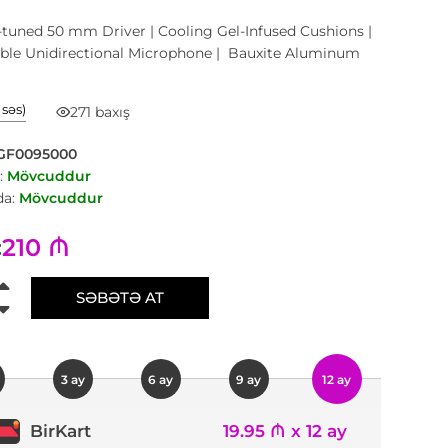
tuned 50 mm Driver | Cooling Gel-Infused Cushions |
able Unidirectional Microphone | Bauxite Aluminum
1 səs)
271 baxış
GF0095000
:
Mövcuddur
a:
Mövcuddur
210 ₼
:
SƏBƏTƏ AT
3 ay
6 ay
9 ay
12 ay
19.95 ₼ x 12 ay
BirKart