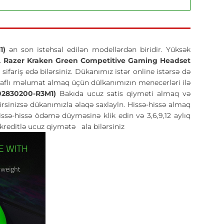
M1)
ən son istehsal edilən modellərdən biridir. Yüksək
.
Razer Kraken Green Competitive Gaming Headset
ariş edə bilərsiniz. Dükanımız istər online istərsə də
ətraflı məlumat almaq üçün dülkanımızın menecerləri ilə
02830200-R3M1)
Bakıda ucuz satis qiymeti almaq və
sinizsə dükanımızla əlaqə saxlayln. Hissə-hissə almaq
issə-hissə ödəmə düyməsinə klik edin və 3,6,9,12 aylıq
 kreditlə ucuz qiymətə
ala bilərsiniz