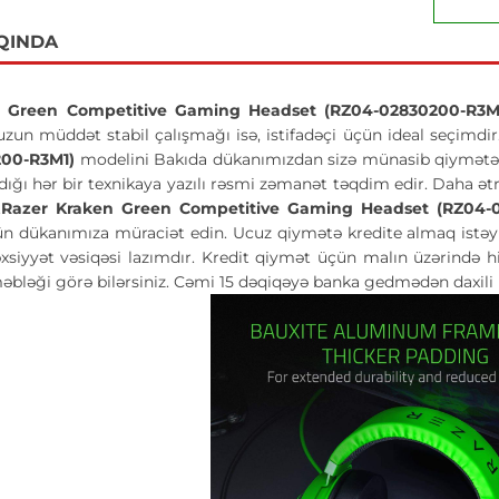
QINDA
n Green Competitive Gaming Headset (RZ04-02830200-R3
 uzun müddət stabil çalışmağı isə, istifadəçi üçün ideal seçimdir
200-R3M1)
modelini Bakıda dükanımızdan sizə münasib qiymətə sif
tdığı hər bir texnikaya yazılı rəsmi zəmanət təqdim edir. Daha 
.
Razer Kraken Green Competitive Gaming Headset (RZ04-
ün dükanımıza müraciət edin. Ucuz qiymətə kredite almaq istəyir
xsiyyət vəsiqəsi lazımdır. Kredit qiymət üçün malın üzərində h
əbləği görə bilərsiniz. Cəmi 15 dəqiqəyə banka gedmədən daxili