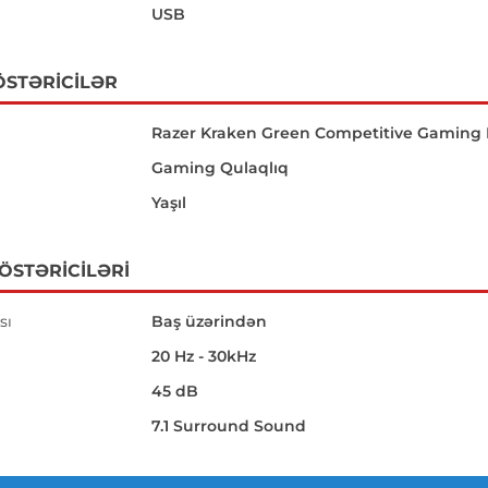
USB
ÖSTƏRICILƏR
Razer Kraken Green Competitive Gaming 
Gaming Qulaqlıq
Yaşıl
GÖSTƏRICILƏRI
sı
Baş üzərindən
20 Hz - 30kHz
45 dB
7.1 Surround Sound