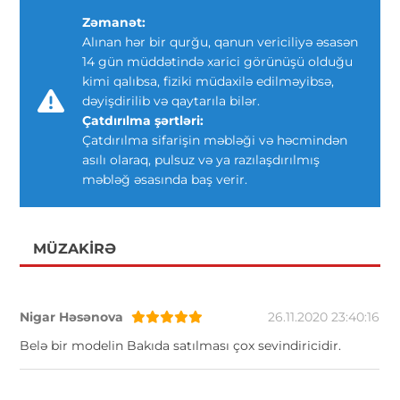
Zəmanət:
Alınan hər bir qurğu, qanun vericiliyə əsasən
14 gün müddətində xarici görünüşü olduğu
kimi qalıbsa, fiziki müdaxilə edilməyibsə,
dəyişdirilib və qaytarıla bilər.
Çatdırılma şərtləri:
Çatdırılma sifarişin məbləği və həcmindən
asılı olaraq, pulsuz və ya razılaşdırılmış
məbləğ əsasında baş verir.
MÜZAKIRƏ
Nigar Həsənova
26.11.2020 23:40:16
Belə bir modelin Bakıda satılması çox sevindiricidir.