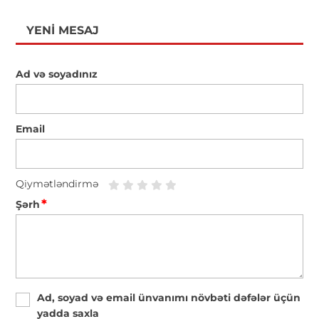
YENI MESAJ
Ad və soyadınız
Email
Qiymətləndirmə
*
Şərh
Ad, soyad və email ünvanımı növbəti dəfələr üçün
yadda saxla