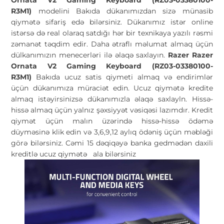
Ornata V2 Gaming Keyboard (RZ03-03380100-
R3M1)
modelini Bakıda dükanımızdan sizə münasib
qiymətə sifariş edə bilərsiniz. Dükanımız istər online
istərsə də real olaraq satdığı hər bir texnikaya yazılı rəsmi
zəmanət təqdim edir. Daha ətraflı məlumat almaq üçün
dülkanımızın menecerləri ilə əlaqə saxlayın.
Razer Razer
Ornata V2 Gaming Keyboard (RZ03-03380100-
R3M1)
Bakıda ucuz satis qiymeti almaq və endirimlər
üçün dükanımıza müraciət edin. Ucuz qiymətə kredite
almaq istəyirsinizsə dükanımızla əlaqə saxlayln. Hissə-
hissə almaq üçün yalnız şəxsiyyət vəsiqəsi lazımdır. Kredit
qiymət üçün malın üzərində hissə-hissə ödəmə
düyməsinə klik edin və 3,6,9,12 aylıq ödəniş üçün məbləği
görə bilərsiniz. Cəmi 15 dəqiqəyə banka gedmədən daxili
kreditlə ucuz qiymətə
ala bilərsiniz