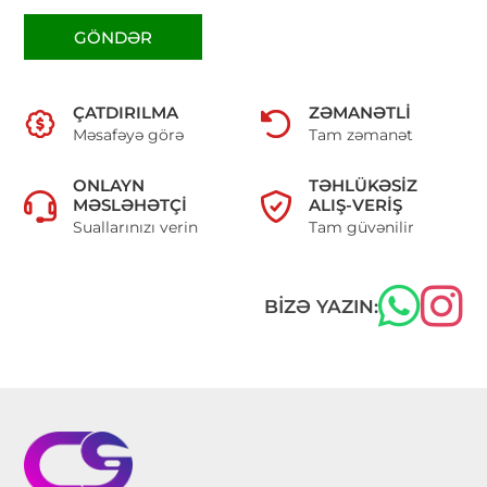
GÖNDƏR
ÇATDIRILMA
ZƏMANƏTLI
Məsafəyə görə
Tam zəmanət
ONLAYN
TƏHLÜKƏSIZ
MƏSLƏHƏTÇI
ALIŞ-VERIŞ
Suallarınızı verin
Tam güvənilir
BIZƏ YAZIN: