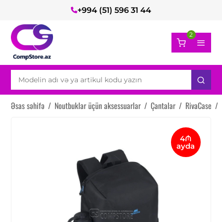
+994 (51) 596 31 44
2
Əsas səhifə
/
Noutbuklar üçün aksessuarlar
/
Çantalar
/
RivaCase
/
4₼
ayda