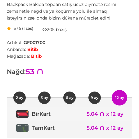
Backpack Bakıda topdan satış ucuz qiymətə rəsmi
zəmanətlə nəğd və ya köçürmə yolu ilə almaq
istəyirsinizsə, onda bizim dükana müraciət edin!
5 / 5
(1 səs)
205 baxış
Artikul:
GF001700
Anbarda:
Bitib
Mağazada:
Bitib
53 ₼
Nağd:
2 ay
3 ay
6 ay
9 ay
12 ay
5.04 ₼ x 12 ay
BirKart
TamKart
5.04 ₼ x 12 ay