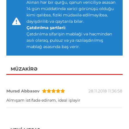
Alınan hər bir qurğu, qanun vericiliyə əsasən
14 gün müddətində xarici görünüşü olduğu
kimi qalıbsa, fiziki müdaxilə edilməyibsə,
dəyişdirilib və qaytarıla bilər.
Çatdırılma şərtləri:
Çatdırılma sifarişin məbləği və həcmindən
asılı olaraq, pulsuz və ya razılaşdırılmış
məbləğ əsasında baş verir.
MÜZAKIRƏ
Murad Abbasov
28.11.2018 11:36:58
Almışam istifadə edirəm, ideal işləyir