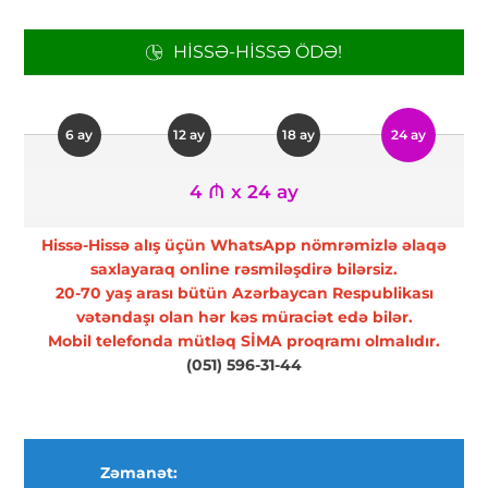
HISSƏ-HISSƏ ÖDƏ!
6 ay
12 ay
18 ay
24 ay
4 ₼ x 24 ay
Hissə-Hissə alış üçün WhatsApp nömrəmizlə əlaqə
saxlayaraq online rəsmiləşdirə bilərsiz.
20-70 yaş arası bütün Azərbaycan Respublikası
vətəndaşı olan hər kəs müraciət edə bilər.
Mobil telefonda mütləq SİMA proqramı olmalıdır.
(051) 596-31-44
Zəmanət: