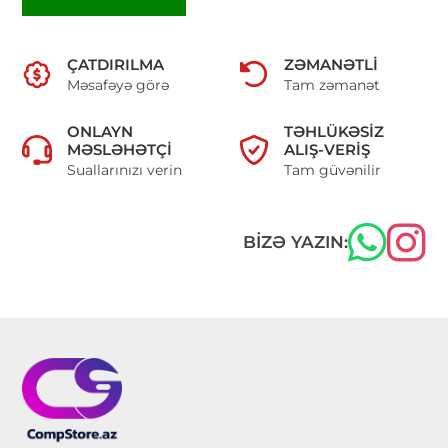
ÇATDIRILMA
ZƏMANƏTLI
Məsafəyə görə
Tam zəmanət
ONLAYN
TƏHLÜKƏSIZ
MƏSLƏHƏTÇI
ALIŞ-VERIŞ
Suallarınızı verin
Tam güvənilir
BIZƏ YAZIN: