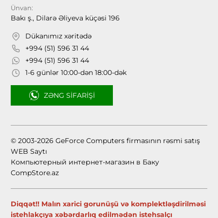
Ünvan:
Bakı ş., Dilarə Əliyeva küçəsi 196
Dükanımız xəritədə
+994 (51) 596 31 44
+994 (51) 596 31 44
1-6 günlər 10:00-dən 18:00-dək
ZƏNG SIFARIŞI
© 2003-2026 GeForce Computers firmasının rəsmi satış
WEB Saytı
Компьютерный интернет-магазин в Баку
CompStore.az
Diqqət!! Malın xarici gorunüşü və komplektləşdirilməsi
istehlakçıya xəbərdarlıq edilmədən istehsalçı