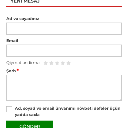
YENI MESAJ
Ad və soyadınız
Email
Qiymətləndirmə
*
Şərh
Ad, soyad və email ünvanımı növbəti dəfələr üçün
yadda saxla
GÖNDƏR