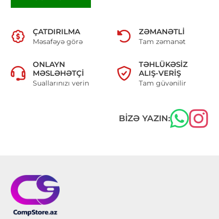
ÇATDIRILMA
ZƏMANƏTLI
Məsafəyə görə
Tam zəmanət
ONLAYN
TƏHLÜKƏSIZ
MƏSLƏHƏTÇI
ALIŞ-VERIŞ
Suallarınızı verin
Tam güvənilir
BIZƏ YAZIN: