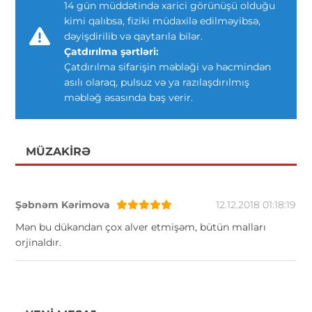
14 gün müddətində xarici görünüşü olduğu
kimi qalıbsa, fiziki müdaxilə edilməyibsə,
dəyişdirilib və qaytarıla bilər.
Çatdırılma şərtləri:
Çatdırılma sifarişin məbləği və həcmindən
asılı olaraq, pulsuz və ya razılaşdırılmış
məbləğ əsasında baş verir.
MÜZAKIRƏ
Şəbnəm Kərimova
12.12.2018 01:18:19
Mən bu dükandan çox alver etmişəm, bütün malları
orjinaldır.