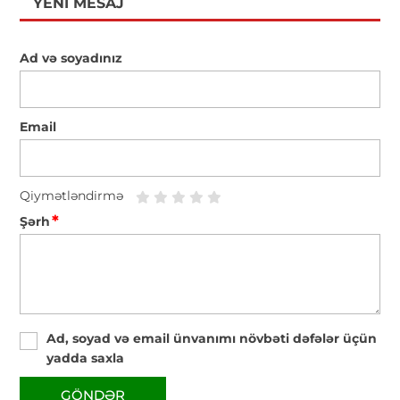
YENI MESAJ
Ad və soyadınız
Email
Qiymətləndirmə
*
Şərh
Ad, soyad və email ünvanımı növbəti dəfələr üçün
yadda saxla
GÖNDƏR