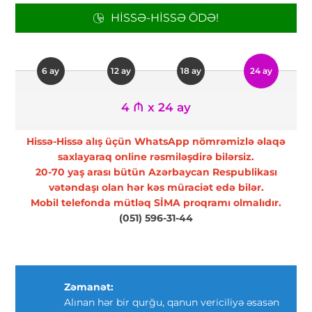
HISSƏ-HISSƏ ÖDƏ!
6 ay
12 ay
18 ay
24 ay
4 ₼ x 24 ay
Hissə-Hissə alış üçün WhatsApp nömrəmizlə əlaqə
saxlayaraq online rəsmiləşdirə bilərsiz.
20-70 yaş arası bütün Azərbaycan Respublikası
vətəndaşı olan hər kəs müraciət edə bilər.
Mobil telefonda mütləq SİMA proqramı olmalıdır.
(051) 596-31-44
Zəmanət:
Alınan hər bir qurğu, qanun vericiliyə əsasən