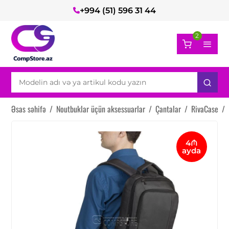
+994 (51) 596 31 44
2
Əsas səhifə
/
Noutbuklar üçün aksessuarlar
/
Çantalar
/
RivaCase
/
4₼
ayda