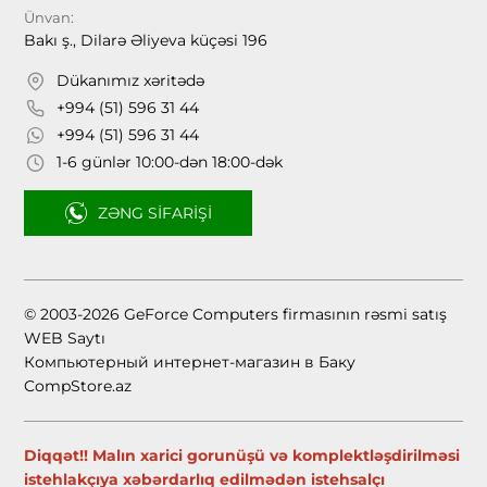
Ünvan:
Bakı ş., Dilarə Əliyeva küçəsi 196
Dükanımız xəritədə
+994 (51) 596 31 44
+994 (51) 596 31 44
1-6 günlər 10:00-dən 18:00-dək
ZƏNG SIFARIŞI
© 2003-2026 GeForce Computers firmasının rəsmi satış
WEB Saytı
Компьютерный интернет-магазин в Баку
CompStore.az
Diqqət!! Malın xarici gorunüşü və komplektləşdirilməsi
istehlakçıya xəbərdarlıq edilmədən istehsalçı