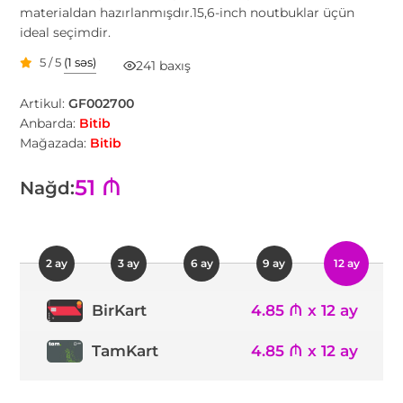
materialdan hazırlanmışdır.15,6-inch noutbuklar üçün
ideal seçimdir.
5 / 5
(1 səs)
241 baxış
Artikul:
GF002700
Anbarda:
Bitib
Mağazada:
Bitib
51 ₼
Nağd:
2 ay
3 ay
6 ay
9 ay
12 ay
4.85 ₼ x 12 ay
BirKart
TamKart
4.85 ₼ x 12 ay