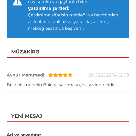
dəyişdirilib və qaytarıla bilər.
Çatdırılma şərtləri:
Çatdırılma sifarişin məbləği və həcmindən
asılı olaraq, pulsuz və ya razılaşdırılmış
məbləğ əsasında baş verir.
MÜZAKIRƏ
Aynur Məmmədli
09.08.2022 14:02:09
Belə bir modelin Bakıda satılması çox sevindiricidir.
YENI MESAJ
Ad və soyadınız