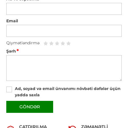
Email
Qiymətləndirmə
*
Şərh
Ad, soyad və email ünvanımı növbəti dəfələr üçün
yadda saxla
GÖNDƏR
ÇATDIRILMA
ZƏMANƏTLI