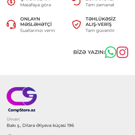
Məsafəyə görə
Tam zəmanət
ONLAYN
TƏHLÜKƏSIZ
MƏSLƏHƏTÇI
ALIŞ-VERIŞ
Suallarınızı verin
Tam güvənilir
BIZƏ YAZIN:
Ünvan:
Bakı ş., Dilarə Əliyeva küçəsi 196