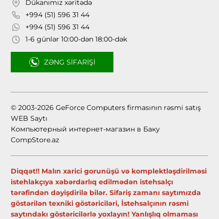
Dükanımız xəritədə
+994 (51) 596 31 44
+994 (51) 596 31 44
1-6 günlər 10:00-dən 18:00-dək
ZƏNG SIFARIŞI
© 2003-2026 GeForce Computers firmasının rəsmi satış
WEB Saytı
Компьютерный интернет-магазин в Баку
CompStore.az
Diqqət!! Malın xarici gorunüşü və komplektləşdirilməsi
istehlakçıya xəbərdarlıq edilmədən istehsalçı
tərəfindən dəyişdirilə bilər. Sifariş zamanı saytımızda
göstərilən texniki göstəriciləri, İstehsalçının rəsmi
saytındakı göstəricilərlə yoxlayın! Yanlışlıq olmaması