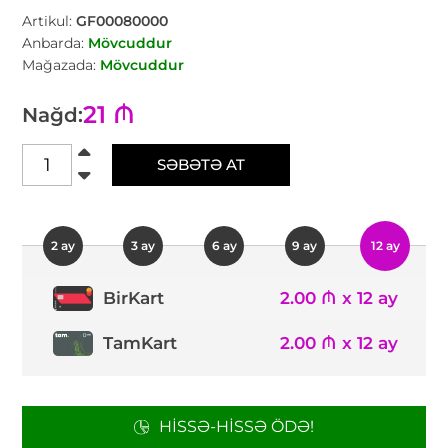
Artikul:
GF00080000
Anbarda:
Mövcuddur
Mağazada:
Mövcuddur
21 ₼
Nağd:
SƏBƏTƏ AT
2 ay
3 ay
6 ay
9 ay
12 ay
2.00 ₼ x 12 ay
BirKart
TamKart
2.00 ₼ x 12 ay
HISSƏ-HISSƏ ÖDƏ!