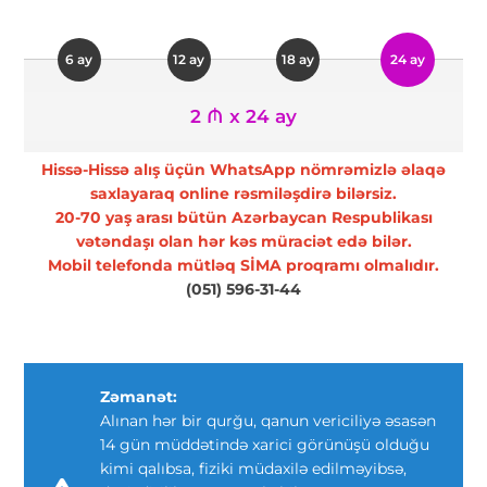
6 ay
12 ay
18 ay
24 ay
2 ₼ x 24 ay
Hissə-Hissə alış üçün WhatsApp nömrəmizlə əlaqə
saxlayaraq online rəsmiləşdirə bilərsiz.
20-70 yaş arası bütün Azərbaycan Respublikası
vətəndaşı olan hər kəs müraciət edə bilər.
Mobil telefonda mütləq SİMA proqramı olmalıdır.
(051) 596-31-44
Zəmanət:
Alınan hər bir qurğu, qanun vericiliyə əsasən
14 gün müddətində xarici görünüşü olduğu
kimi qalıbsa, fiziki müdaxilə edilməyibsə,