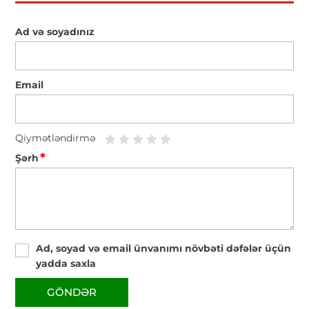
Ad və soyadınız
Email
Qiymətləndirmə
*
Şərh
Ad, soyad və email ünvanımı növbəti dəfələr üçün
yadda saxla
GÖNDƏR