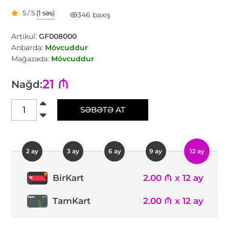
5 / 5
(1 səs)
346 baxış
Artikul:
GF008000
Anbarda:
Mövcuddur
Mağazada:
Mövcuddur
21 ₼
Nağd:
SƏBƏTƏ AT
2 ay
3 ay
6 ay
9 ay
12 ay
2.00 ₼ x 12 ay
BirKart
TamKart
2.00 ₼ x 12 ay