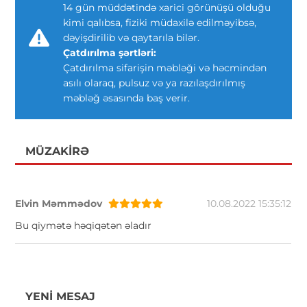
14 gün müddətində xarici görünüşü olduğu
kimi qalıbsa, fiziki müdaxilə edilməyibsə,
dəyişdirilib və qaytarıla bilər.
Çatdırılma şərtləri:
Çatdırılma sifarişin məbləği və həcmindən
asılı olaraq, pulsuz və ya razılaşdırılmış
məbləğ əsasında baş verir.
MÜZAKIRƏ
Elvin Məmmədov
10.08.2022 15:35:12
Bu qiymətə həqiqətən əladır
YENI MESAJ