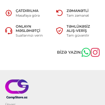
ÇATDIRILMA
ZƏMANƏTLI
Məsafəyə görə
Tam zəmanət
ONLAYN
TƏHLÜKƏSIZ
MƏSLƏHƏTÇI
ALIŞ-VERIŞ
Suallarınızı verin
Tam güvənilir
BIZƏ YAZIN:
Ünvan: