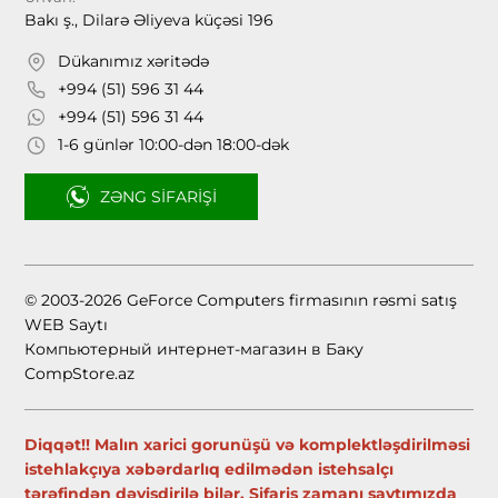
Bakı ş., Dilarə Əliyeva küçəsi 196
Dükanımız xəritədə
+994 (51) 596 31 44
+994 (51) 596 31 44
1-6 günlər 10:00-dən 18:00-dək
ZƏNG SIFARIŞI
© 2003-2026 GeForce Computers firmasının rəsmi satış
WEB Saytı
Компьютерный интернет-магазин в Баку
CompStore.az
Diqqət!! Malın xarici gorunüşü və komplektləşdirilməsi
istehlakçıya xəbərdarlıq edilmədən istehsalçı
tərəfindən dəyişdirilə bilər. Sifariş zamanı saytımızda