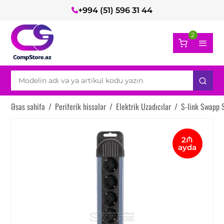
+994 (51) 596 31 44
2
Əsas səhifə
/
Periferik hissələr
/
Elektrik Uzadıcılar
/
S-link Swapp 
2₼
ayda