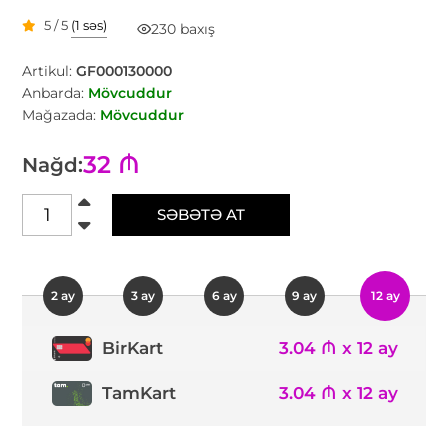
5 / 5
(1 səs)
230 baxış
Artikul:
GF000130000
Anbarda:
Mövcuddur
Mağazada:
Mövcuddur
32 ₼
Nağd:
SƏBƏTƏ AT
2 ay
3 ay
6 ay
9 ay
12 ay
3.04 ₼ x 12 ay
BirKart
TamKart
3.04 ₼ x 12 ay