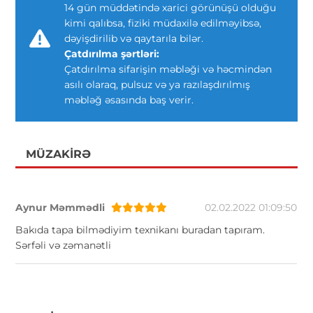
14 gün müddətində xarici görünüşü olduğu
kimi qalıbsa, fiziki müdaxilə edilməyibsə,
dəyişdirilib və qaytarıla bilər.
Çatdırılma şərtləri:
Çatdırılma sifarişin məbləği və həcmindən
asılı olaraq, pulsuz və ya razılaşdırılmış
məbləğ əsasında baş verir.
MÜZAKIRƏ
Aynur Məmmədli
02.02.2022 01:09:50
Bakıda tapa bilmədiyim texnikanı buradan tapıram.
Sərfəli və zəmanətli