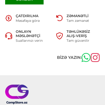
ÇATDIRILMA
ZƏMANƏTLI
Məsafəyə görə
Tam zəmanət
ONLAYN
TƏHLÜKƏSIZ
MƏSLƏHƏTÇI
ALIŞ-VERIŞ
Suallarınızı verin
Tam güvənilir
BIZƏ YAZIN: