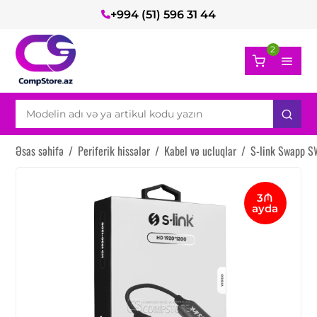
+994 (51) 596 31 44
2
Əsas səhifə
/
Periferik hissələr
/
Kabel və ucluqlar
/
S-link Swapp S
3₼
ayda