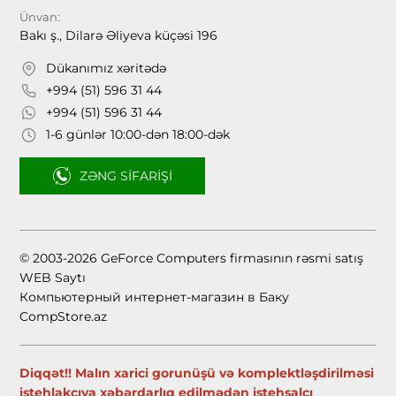
Ünvan:
Bakı ş., Dilarə Əliyeva küçəsi 196
Dükanımız xəritədə
+994 (51) 596 31 44
+994 (51) 596 31 44
1-6 günlər 10:00-dən 18:00-dək
ZƏNG SIFARIŞI
© 2003-2026 GeForce Computers firmasının rəsmi satış
WEB Saytı
Компьютерный интернет-магазин в Баку
CompStore.az
Diqqət!! Malın xarici gorunüşü və komplektləşdirilməsi
istehlakçıya xəbərdarlıq edilmədən istehsalçı