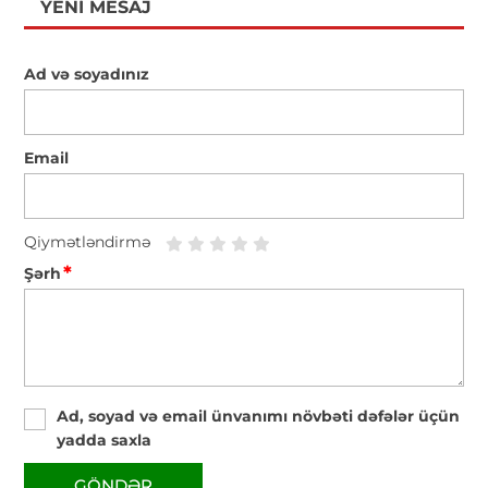
YENI MESAJ
Ad və soyadınız
Email
Qiymətləndirmə
*
Şərh
Ad, soyad və email ünvanımı növbəti dəfələr üçün
yadda saxla
GÖNDƏR