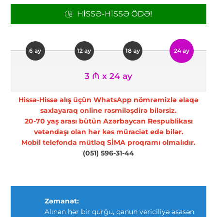
HISSƏ-HISSƏ ÖDƏ!
6 ay
12 ay
18 ay
24 ay
3 ₼ x 24 ay
Hissə-Hissə alış üçün WhatsApp nömrəmizlə əlaqə
saxlayaraq online rəsmiləşdirə bilərsiz.
20-70 yaş arası bütün Azərbaycan Respublikası
vətəndaşı olan hər kəs müraciət edə bilər.
Mobil telefonda mütləq SİMA proqramı olmalıdır.
(051) 596-31-44
Zəmanət:
Alınan hər bir qurğu, qanun vericiliyə əsasən