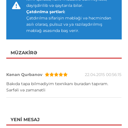
dəyişdirilib və qaytarıla bilər.
Çatdırılma şərtləri:
Çatdırılma sifarişin məbləği və həcmindən
asılı olaraq, pulsuz və ya razılaşdırılmış
məbləğ əsasında baş verir.
MÜZAKIRƏ
Kənan Qurbanov
22.04.2015 00:56:15
Bakıda tapa bilmədiyim texnikanı buradan tapıram.
Sərfəli və zəmanətli
YENI MESAJ