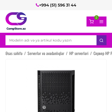
+994 (51) 596 31 44
2
Əsas səhifə
/
Serverlər və avadanlıqlar
/
HP serverləri
/
Сервер HP 