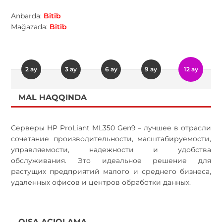
Anbarda:
Bitib
Mağazada:
Bitib
2 ay
3 ay
6 ay
9 ay
12 ay
MAL HAQQINDA
Серверы HP ProLiant ML350 Gen9 – лучшее в отрасли
сочетание производительности, масштабируемости,
управляемости, надежности и удобства
обслуживания. Это идеальное решение для
растущих предприятий малого и среднего бизнеса,
удаленных офисов и центров обработки данных.
QISA AÇIQLAMA