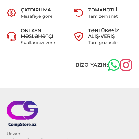
ÇATDIRILMA
ZƏMANƏTLI
Məsafəyə görə
Tam zəmanət
ONLAYN
TƏHLÜKƏSIZ
MƏSLƏHƏTÇI
ALIŞ-VERIŞ
Suallarınızı verin
Tam güvənilir
BIZƏ YAZIN:
Ünvan: