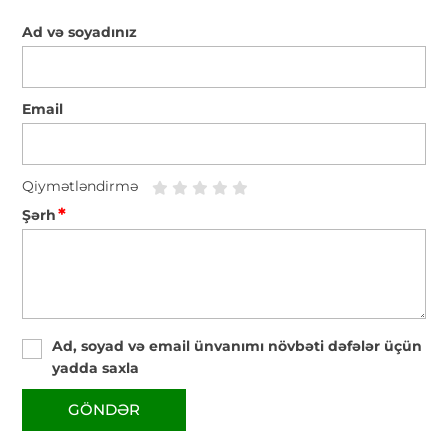
Ad və soyadınız
Email
Qiymətləndirmə
*
Şərh
Ad, soyad və email ünvanımı növbəti dəfələr üçün
yadda saxla
GÖNDƏR