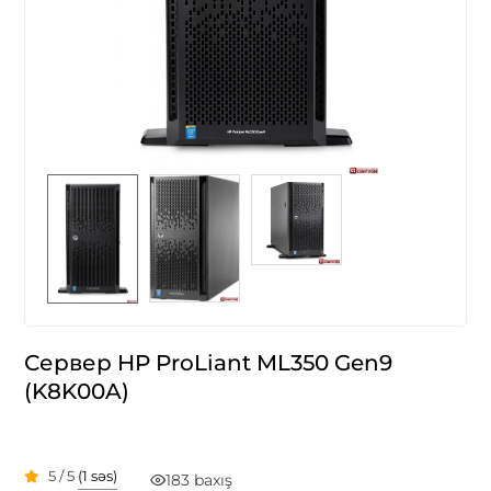
Сервер HP ProLiant ML350 Gen9
(K8K00A)
5 / 5
(1 səs)
183 baxış