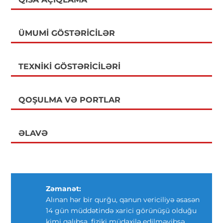
ÜMUMI GÖSTƏRICILƏR
TEXNIKI GÖSTƏRICILƏRI
QOŞULMA VƏ PORTLAR
ƏLAVƏ
Zəmanət:
Alınan hər bir qurğu, qanun vericiliyə əsasən
14 gün müddətində xarici görünüşü olduğu
kimi qalıbsa, fiziki müdaxilə edilməyibsə,