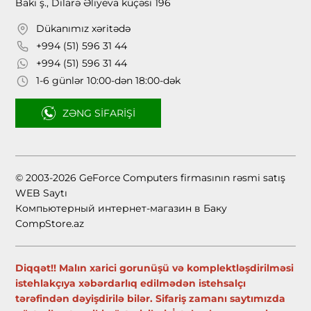
Bakı ş., Dilarə Əliyeva küçəsi 196
Dükanımız xəritədə
+994 (51) 596 31 44
+994 (51) 596 31 44
1-6 günlər 10:00-dən 18:00-dək
ZƏNG SIFARIŞI
© 2003-2026 GeForce Computers firmasının rəsmi satış
WEB Saytı
Компьютерный интернет-магазин в Баку
CompStore.az
Diqqət!! Malın xarici gorunüşü və komplektləşdirilməsi
istehlakçıya xəbərdarlıq edilmədən istehsalçı
tərəfindən dəyişdirilə bilər. Sifariş zamanı saytımızda