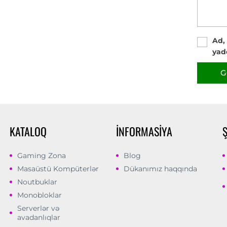
Ad,
yad
G
KATALOQ
İNFORMASIYA
Gaming Zona
Blog
Masaüstü Kompüterlər
Dükanımız haqqında
Noutbuklar
Monobloklar
Serverlər və
avadanlıqlar