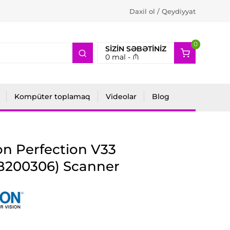
Daxil ol / Qeydiyyat
0
2
SIZIN SƏBƏTINIZ
0
mal -
₼
Kompüter toplamaq
Videolar
Blog
n Perfection V33
B200306) Scanner