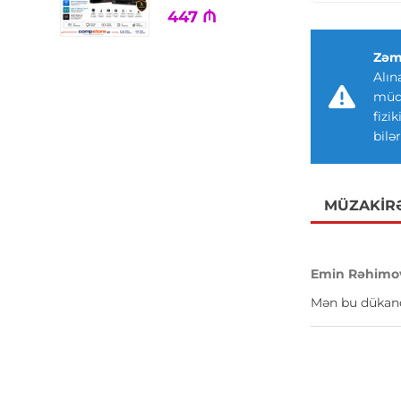
447
₼
Zəm
Alın
müdd
fizi
bilər
MÜZAKIR
Emin Rəhimo
Mən bu dükanda