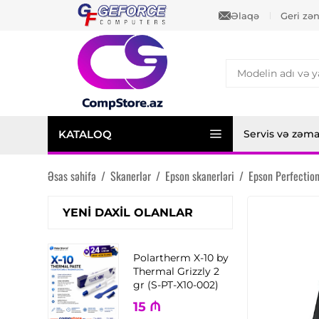
Əlaqə
Geri zə
KATALOQ
Servis və zəm
Əsas səhifə
/
Skanerlər
/
Epson skanerləri
/
Epson Perfectio
YENI DAXIL OLANLAR
Polartherm X-10 by
Thermal Grizzly 2
gr (S-PT-X10-002)
15
₼