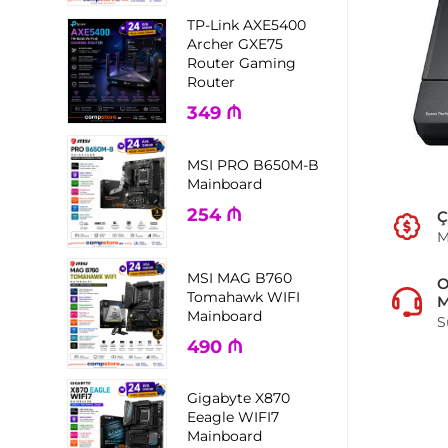
TP-Link AXE5400
Archer GXE75
Router Gaming
Router
349
₼
MSI PRO B650M-B
Mainboard
254
₼
Ç
M
MSI MAG B760
Tomahawk WIFI
M
Mainboard
S
490
₼
Gigabyte X870
Eeagle WIFI7
Mainboard