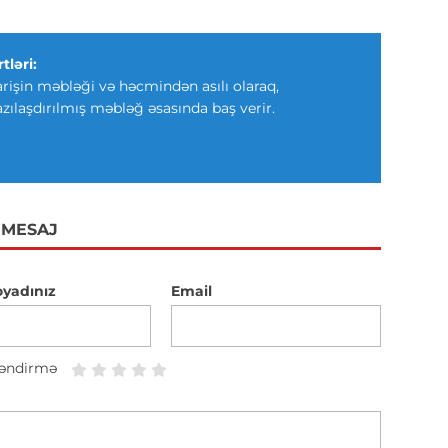
tləri:
arişin məbləği və həcmindən asılı olaraq,
azılaşdırılmış məbləğ əsasında baş verir.
 MESAJ
oyadınız
Email
əndirmə