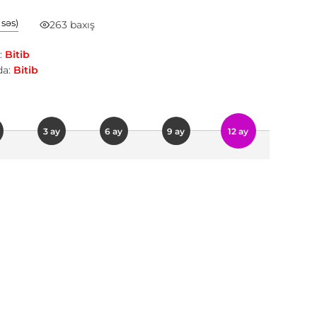
1 səs)
263 baxış
:
Bitib
a:
Bitib
3 ay
6 ay
9 ay
12 ay