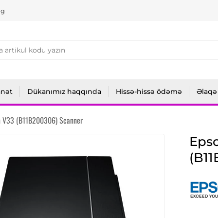
ng
anət
Dükanımız haqqında
Hissə-hissə ödəmə
Əlaqə
n V33 (B11B200306) Scanner
Epso
(B11