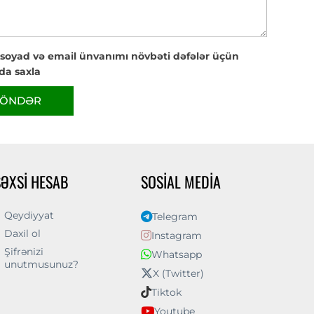
 soyad və email ünvanımı növbəti dəfələr üçün
da saxla
ÖNDƏR
ŞƏXSI HESAB
SOSIAL MEDIA
Qeydiyyat
Telegram
Daxil ol
Instagram
Şifrənizi
Whatsapp
unutmusunuz?
X (Twitter)
Tiktok
Youtube