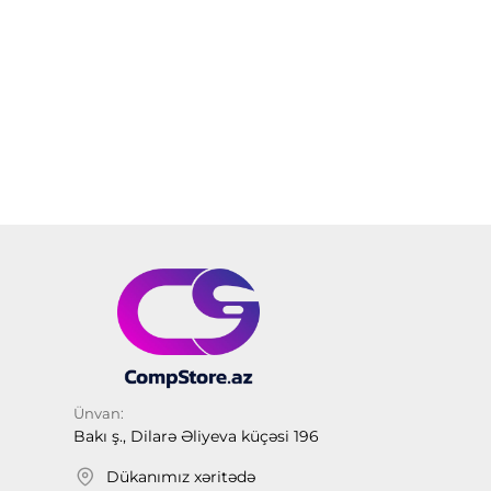
Ünvan:
Bakı ş., Dilarə Əliyeva küçəsi 196
Dükanımız xəritədə