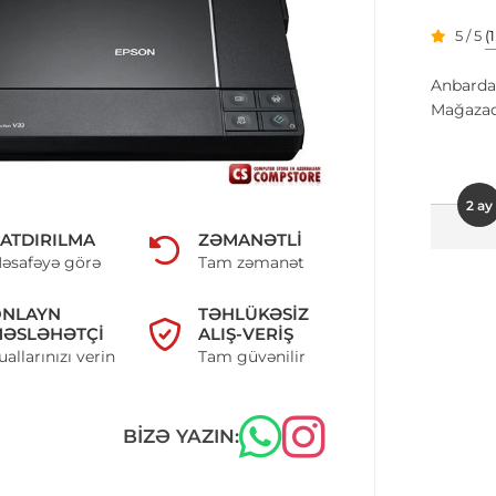
5 / 5
(
Anbarda
Mağazad
2 ay
ATDIRILMA
ZƏMANƏTLI
əsafəyə görə
Tam zəmanət
ONLAYN
TƏHLÜKƏSIZ
ƏSLƏHƏTÇI
ALIŞ-VERIŞ
uallarınızı verin
Tam güvənilir
BIZƏ YAZIN: