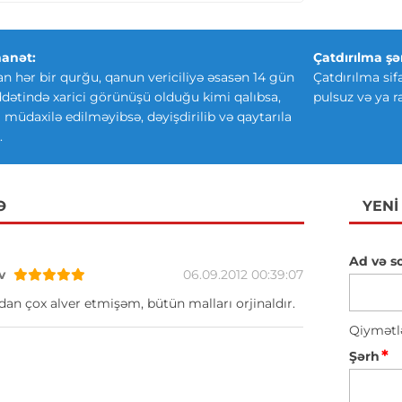
anət:
Çatdırılma şər
an hər bir qurğu, qanun vericiliyə əsasən 14 gün
Çatdırılma sif
ətində xarici görünüşü olduğu kimi qalıbsa,
pulsuz və ya r
ki müdaxilə edilməyibsə, dəyişdirilib və qaytarıla
.
Ə
YENI
Ad və s
v
06.09.2012 00:39:07
n çox alver etmişəm, bütün malları orjinaldır.
Qiymətl
*
Şərh