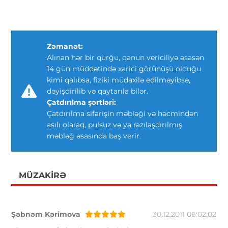
Zəmanət:
Alınan hər bir qurğu, qanun vericiliyə əsasən
14 gün müddətində xarici görünüşü olduğu
kimi qalıbsa, fiziki müdaxilə edilməyibsə,
dəyişdirilib və qaytarıla bilər.
Çatdırılma şərtləri:
Çatdırılma sifarişin məbləği və həcmindən
asılı olaraq, pulsuz və ya razılaşdırılmış
məbləğ əsasında baş verir.
MÜZAKIRƏ
Şəbnəm Kərimova
30.12.2011 06:02:02