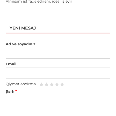
Almışam istifadə edirəm, ideal işləyir
YENI MESAJ
Ad və soyadınız
Email
Qiymətləndirmə
*
Şərh