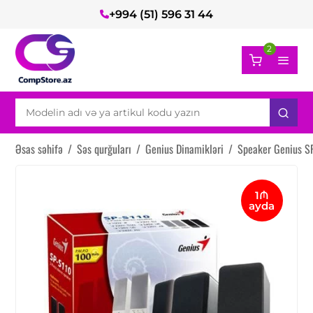
+994 (51) 596 31 44
2
Əsas səhifə
/
Səs qurğuları
/
Genius Dinamikləri
/
Speaker Genius S
1₼
ayda