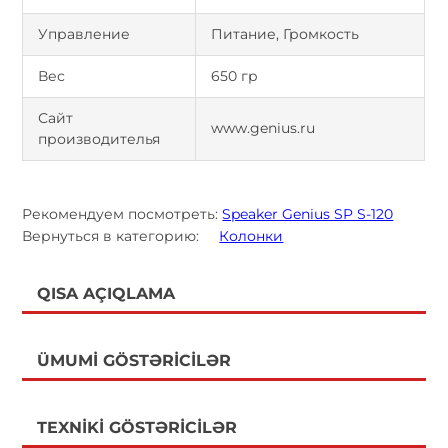
Управление
Питание, Громкость
Вес
650 гр
Сайт
www.genius.ru
производителья
Рекомендуем посмотреть:
Speaker Genius SP S-120
Вернуться в категорию:
Колонки
QISA AÇIQLAMA
ÜMUMI GÖSTƏRICILƏR
TEXNIKI GÖSTƏRICILƏR