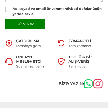
Ad, soyad və email ünvanımı növbəti dəfələr üçün
yadda saxla
GÖNDƏR
ÇATDIRILMA
ZƏMANƏTLI
Məsafəyə görə
Tam zəmanət
ONLAYN
TƏHLÜKƏSIZ
MƏSLƏHƏTÇI
ALIŞ-VERIŞ
Suallarınızı verin
Tam güvənilir
BIZƏ YAZIN: