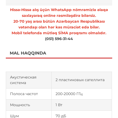
Hissə-Hissə alış üçün WhatsApp nömrəmizlə əlaqə
saxlayaraq online rəsmiləşdirə bilərsiz.
20-70 yaş arası bütün Azərbaycan Respublikası
vətəndaşı olan hər kəs müraciət edə bilər.
Mobil telefonda mütləq SİMA proqramı olmalıdır.
(051) 596-31-44
MAL HAQQINDA
Акустическая
2 пластиковых сателлита
система
Полоса частот
200-20000 ГГц
Мощность
1 Вт
Шум
70 дБ