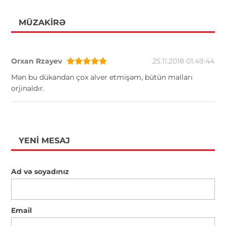
MÜZAKIRƏ
Orxan Rzayev
25.11.2018 01:49:44
Mən bu dükandan çox alver etmişəm, bütün malları
orjinaldır.
YENI MESAJ
Ad və soyadınız
Email