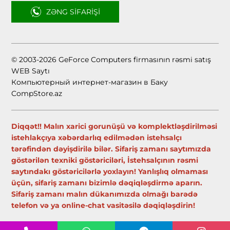
ZƏNG SIFARIŞI
© 2003-2026 GeForce Computers firmasının rəsmi satış
WEB Saytı
Компьютерный интернет-магазин в Баку
CompStore.az
Diqqət!! Malın xarici gorunüşü və komplektləşdirilməsi
istehlakçıya xəbərdarlıq edilmədən istehsalçı
tərəfindən dəyişdirilə bilər. Sifariş zamanı saytımızda
göstərilən texniki göstəriciləri, İstehsalçının rəsmi
saytındakı göstəricilərlə yoxlayın! Yanlışlıq olmaması
üçün, sifariş zamanı bizimlə dəqiqləşdirmə aparın.
Sifariş zamanı malın dükanımızda olmağı barədə
telefon və ya online-chat vasitəsilə dəqiqləşdirin!