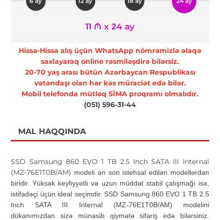
6 ay
12 ay
18 ay
24 ay
11 ₼ x 24 ay
Hissə-Hissə alış üçün WhatsApp nömrəmizlə əlaqə
saxlayaraq online rəsmiləşdirə bilərsiz.
20-70 yaş arası bütün Azərbaycan Respublikası
vətəndaşı olan hər kəs müraciət edə bilər.
Mobil telefonda mütləq SİMA proqramı olmalıdır.
(051) 596-31-44
MAL HAQQINDA
SSD Samsung 860 EVO 1 TB 2.5 Inch SATA III Internal
(MZ-76E1T0B/AM)
modeli ən son istehsal edilən modellərdən
biridir. Yüksək keyfiyyətli və uzun müddət stabil çalışmağı isə,
istifadəçi üçün ideal seçimdir.
SSD Samsung 860 EVO 1 TB 2.5
Inch SATA III Internal (MZ-76E1T0B/AM) modelini
dükanımızdan sizə münasib qiymətə sifariş edə bilərsiniz.