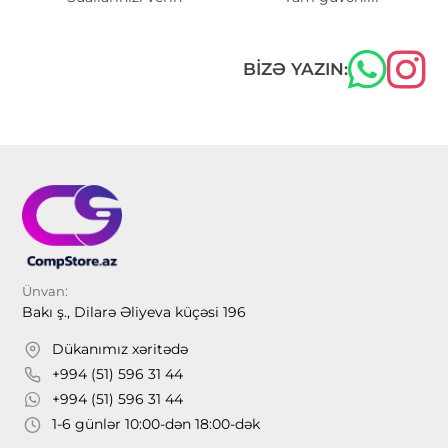
BIZƏ YAZIN:
Ünvan:
Bakı ş., Dilarə Əliyeva küçəsi 196
Dükanımız xəritədə
+994 (51) 596 31 44
+994 (51) 596 31 44
1-6 günlər 10:00-dən 18:00-dək