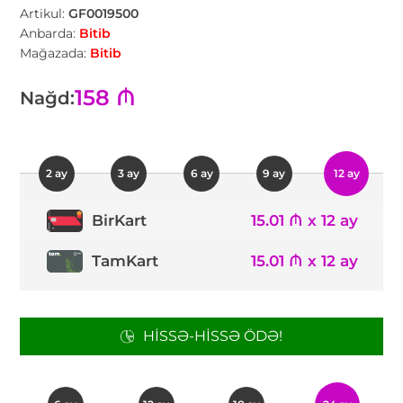
Artikul:
GF0019500
Anbarda:
Bitib
Mağazada:
Bitib
158 ₼
Nağd:
2 ay
3 ay
6 ay
9 ay
12 ay
15.01 ₼ x 12 ay
BirKart
TamKart
15.01 ₼ x 12 ay
HISSƏ-HISSƏ ÖDƏ!