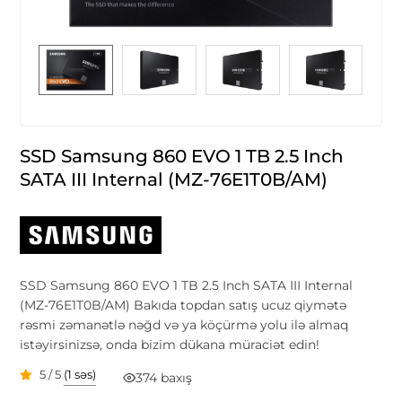
SSD Samsung 860 EVO 1 TB 2.5 Inch
SATA III Internal (MZ-76E1T0B/AM)
SSD Samsung 860 EVO 1 TB 2.5 Inch SATA III Internal
(MZ-76E1T0B/AM) Bakıda topdan satış ucuz qiymətə
rəsmi zəmanətlə nəğd və ya köçürmə yolu ilə almaq
istəyirsinizsə, onda bizim dükana müraciət edin!
5 / 5
(1 səs)
374 baxış