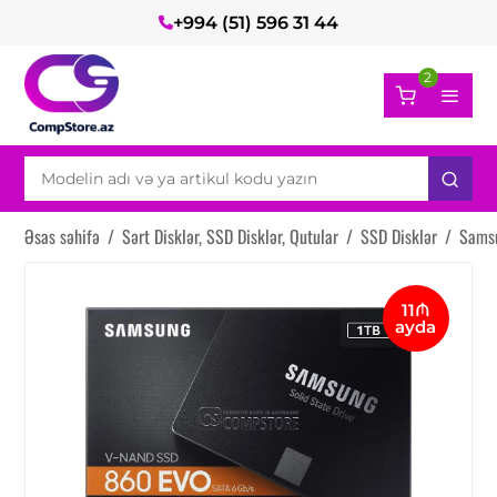
+994 (51) 596 31 44
2
Əsas səhifə
/
Sərt Disklər, SSD Disklər, Qutular
/
SSD Disklər
/
Sams
11₼
ayda