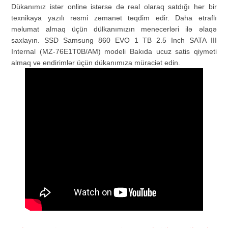
Dükanımız istər online istərsə də real olaraq satdığı hər bir
texnikaya yazılı rəsmi zəmanət təqdim edir. Daha ətraflı
məlumat almaq üçün dülkanımızın menecerləri ilə əlaqə
saxlayın
. SSD Samsung 860 EVO 1 TB 2.5 Inch SATA III
Internal (MZ-76E1T0B/AM) modeli Bakıda ucuz satis qiymeti
almaq və endirimlər üçün dükanımıza müraciət edin.