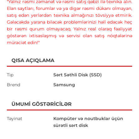
"Yalnız rəsmi zəmanət və rəsmi satış qəbzi ilə texnika alın.
Elan saytları, forumlar və ya digər rəsmi dükanı olmayan,
satış edən yerlərdən texnika almağınızı tövsiyyə etmirik.
Gələcəkdə yarana biləcək problemlərinizi həll edəcək heç
bir rəsmi qurum olmayacaq. Yalnız real olaraq fəaliyyət
göstərən ixtisaslaşmış və servisi olan satış nöqtələrinə
müraciət edin!"
QISA AÇIQLAMA
Tip
Sərt Səthli Disk (SSD)
Brend
Samsung
ÜMUMI GÖSTƏRICILƏR
Təyinat
Kompüter və noutbuklar üçün
sürətli sərt disk