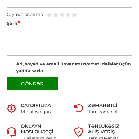
Qiymətləndirmə
*
Şərh
Ad, soyad və email ünvanımı növbəti dəfələr üçün
yadda saxla
GÖNDƏR
ÇATDIRILMA
ZƏMANƏTLI
Məsafəyə görə
Tam zəmanət
ONLAYN
TƏHLÜKƏSIZ
MƏSLƏHƏTÇI
ALIŞ-VERIŞ
Suallarınızı verin
Tam güvənilir