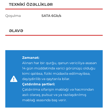
TEXNIKI ÖZƏLLIKLƏR
Qoşulma
SATA 6Gb/s
ƏLAVƏ
Zəmanət:
Alınan hər bir qurğu, qanun vericiliyə əsasən
14 gün müddətində xarici görünüşü olduğu
kimi qalıbsa, fiziki müdaxilə edilməyibsə,
dəyişdirilib və qaytarıla bilər.
Çatdırılma şərtləri:
Çatdırılma sifarişin məbləği və həcmindən
asılı olaraq, pulsuz və ya razılaşdırılmış
məbləğ əsasında baş verir.