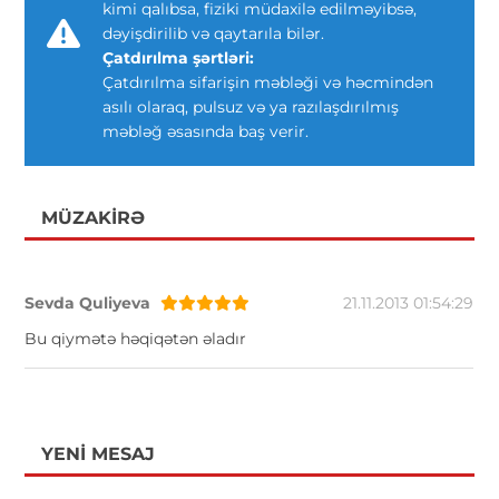
kimi qalıbsa, fiziki müdaxilə edilməyibsə,
dəyişdirilib və qaytarıla bilər.
Çatdırılma şərtləri:
Çatdırılma sifarişin məbləği və həcmindən
asılı olaraq, pulsuz və ya razılaşdırılmış
məbləğ əsasında baş verir.
MÜZAKIRƏ
Sevda Quliyeva
21.11.2013 01:54:29
Bu qiymətə həqiqətən əladır
YENI MESAJ