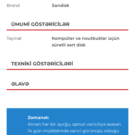
Brend
Sandisk
ÜMUMI GÖSTƏRICILƏR
Təyinat
Kompüter və noutbuklar üçün
sürətli sərt disk
TEXNIKI GÖSTƏRICILƏRI
ƏLAVƏ
Zəmanət:
Alınan hər bir qurğu, qanun vericiliyə əsasən
14 gün müddətində xarici görünüşü olduğu