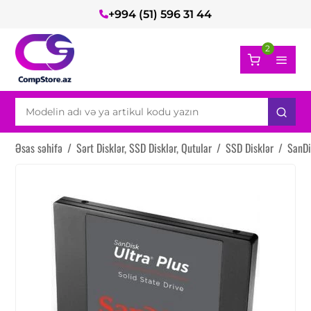
+994 (51) 596 31 44
2
Əsas səhifə
/
Sərt Disklər, SSD Disklər, Qutular
/
SSD Disklər
/
SanDi