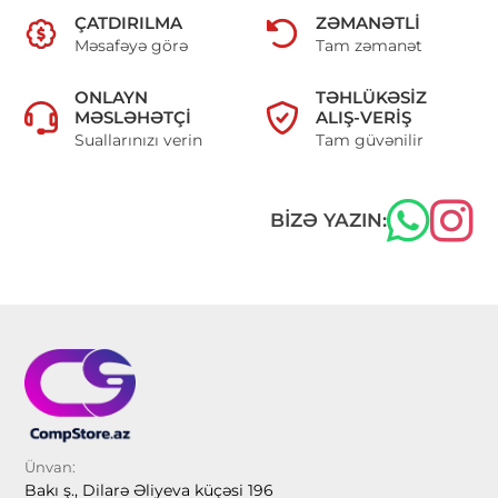
ÇATDIRILMA
ZƏMANƏTLI
Məsafəyə görə
Tam zəmanət
ONLAYN
TƏHLÜKƏSIZ
MƏSLƏHƏTÇI
ALIŞ-VERIŞ
Suallarınızı verin
Tam güvənilir
BIZƏ YAZIN:
Ünvan:
Bakı ş., Dilarə Əliyeva küçəsi 196