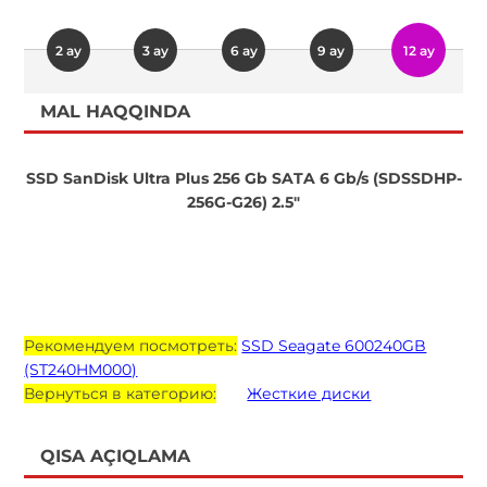
2 ay
3 ay
6 ay
9 ay
12 ay
MAL HAQQINDA
SSD SanDisk Ultra Plus 256 Gb SATA 6 Gb/s (SDSSDHP-
256G-G26) 2.5"
Рекомендуем посмотреть:
SSD Seagate 600240GB
(ST240HM000)
Вернуться в категорию:
Жесткие диски
QISA AÇIQLAMA