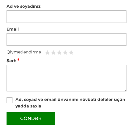
Ad və soyadınız
Email
Qiymətləndirmə
*
Şərh
Ad, soyad və email ünvanımı növbəti dəfələr üçün
yadda saxla
GÖNDƏR