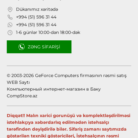
Dükanımız xəritədə
+994 (51) 596 31 44
+994 (51) 596 31 44
1-6 günlər 10:00-dən 18:00-dək
ZƏNG SIFARIŞI
© 2003-2026 GeForce Computers firmasının rəsmi satış
WEB Saytı
Компьютерный интернет-магазин в Баку
CompStore.az
Diqqət!! Malın xarici gorunüşü və komplektləşdirilməsi
istehlakçıya xəbərdarlıq edilmədən istehsalçı
tərəfindən dəyişdirilə bilər. Sifariş zamanı saytımızda
göstərilən texniki göstəriciləri, İstehsalçının rəsmi