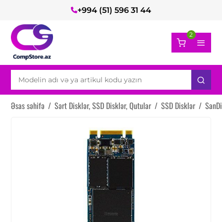
+994 (51) 596 31 44
2
Əsas səhifə
/
Sərt Disklər, SSD Disklər, Qutular
/
SSD Disklər
/
SanDi