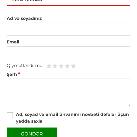
Ad və soyadınız
Email
Qiymətləndirmə
*
Şərh
Ad, soyad və email ünvanımı növbəti dəfələr üçün
yadda saxla
GÖNDƏR