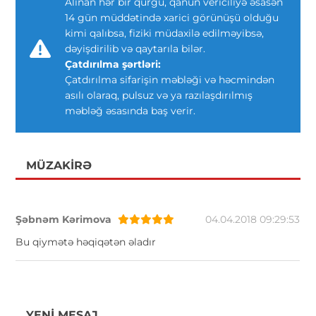
Alınan hər bir qurğu, qanun vericiliyə əsasən
14 gün müddətində xarici görünüşü olduğu
kimi qalıbsa, fiziki müdaxilə edilməyibsə,
dəyişdirilib və qaytarıla bilər.
Çatdırılma şərtləri:
Çatdırılma sifarişin məbləği və həcmindən
asılı olaraq, pulsuz və ya razılaşdırılmış
məbləğ əsasında baş verir.
MÜZAKIRƏ
Şəbnəm Kərimova
04.04.2018 09:29:53
Bu qiymətə həqiqətən əladır
YENI MESAJ