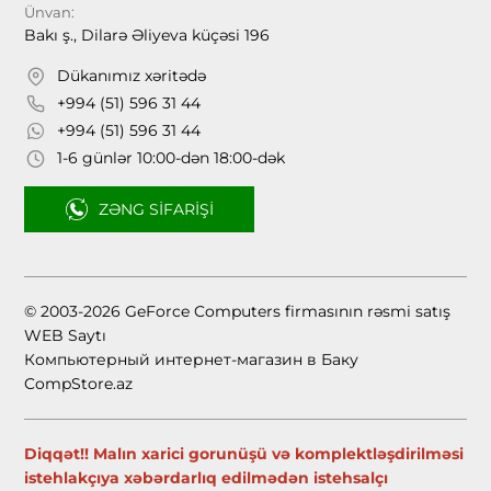
Ünvan:
Bakı ş., Dilarə Əliyeva küçəsi 196
Dükanımız xəritədə
+994 (51) 596 31 44
+994 (51) 596 31 44
1-6 günlər 10:00-dən 18:00-dək
ZƏNG SIFARIŞI
© 2003-2026 GeForce Computers firmasının rəsmi satış
WEB Saytı
Компьютерный интернет-магазин в Баку
CompStore.az
Diqqət!! Malın xarici gorunüşü və komplektləşdirilməsi
istehlakçıya xəbərdarlıq edilmədən istehsalçı