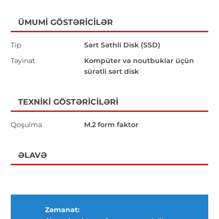
ÜMUMI GÖSTƏRICILƏR
Tip
Sərt Səthli Disk (SSD)
Təyinat
Kompüter və noutbuklar üçün
sürətli sərt disk
TEXNIKI GÖSTƏRICILƏRI
Qoşulma
M.2 form faktor
ƏLAVƏ
Zəmanət: