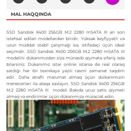
MAL HAQQINDA
SSD Sandisk X400 256GB M.2 2280 mSATA III ən son
istehsal edilən modellərdən biridir. Yüksək keyfiyyətli və
uzun müddət stabil çalışmağı isə, istifadəçi üçün ideal
seçimdir. SSD Sandisk X400 256GB M.2 2280 mSATA III
modelini dükanımızdan sizə münasib qiymətə sifariş edə
bilərsiniz. Dükanımız istər online istərsə də real olaraq
satdığı hər bir texnikaya yazılı rəsmi zəmanət təqdim
edir. Daha ətraflı məlumat almaq üçün dülkanımızın
menecerləri ilə əlaqə saxlayın. SSD Sandisk X400 256GB
M.2 2280 mSATA III modeli Bakıda ucuz satis qiymeti
almaq və endirimlər üçün dükanımıza müraciət edin.