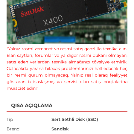
"Yalnız rəsmi zəmanət və rəsmi satış qəbzi ilə texnika alın.
Elan saytları, forumlar və ya digər rəsmi dükanı olmayan,
satış edən yerlərdən texnika almağınızı tövsiyyə etmirik.
Gələcəkdə yarana biləcək problemlərinizi həll edəcək heç
bir rəsmi qurum olmayacaq. Yalnız real olaraq fəaliyyət
göstərən ixtisaslaşmış və servisi olan satış nöqtələrinə
müraciət edin!"
QISA AÇIQLAMA
Tip
Sərt Səthli Disk (SSD)
Brend
Sandisk