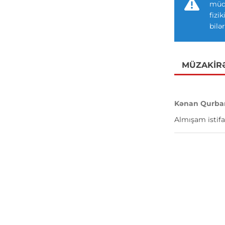
müdd
fizi
bilər
MÜZAKIR
Kənan Qurba
Almışam istifa