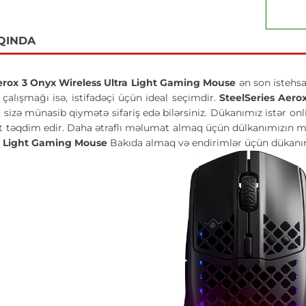
QINDA
Aerox 3 Onyx Wireless Ultra Light Gaming Mouse
ən son istehsa
çalışmağı isə, istifadəçi üçün ideal seçimdir.
SteelSeries Aero
sizə münasib qiymətə sifariş edə bilərsiniz. Dükanımız istər onlin
 təqdim edir. Daha ətraflı məlumat almaq üçün dülkanımızın men
ra Light Gaming Mouse
Bakıda almaq və endirimlər üçün dükanım