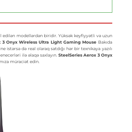
l edilən modellərdən biridir. Yüksək keyfiyyətli və uzun
x 3 Onyx Wireless Ultra Light Gaming Mouse
Bakıda
e istərsə də real olaraq satdığı hər bir texnikaya yazılı
ecerləri ilə əlaqə saxlayın.
SteelSeries Aerox 3 Onyx
ıza müraciət edin.