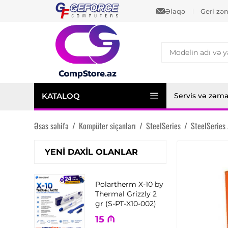
Əlaqə
Geri zə
KATALOQ
Servis və zəm
Əsas səhifə
/
Kompüter siçanları
/
SteelSeries
/
SteelSeries
YENI DAXIL OLANLAR
Polartherm X-10 by
Thermal Grizzly 2
gr (S-PT-X10-002)
15
₼