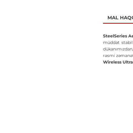
MAL HAQ
SteelSeries 
müddət stabil 
dükanımızdan, 
rəsmi zəmanət
Wireless Ult