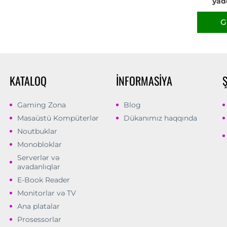
yad
G
KATALOQ
İNFORMASIYA
Gaming Zona
Blog
Masaüstü Kompüterlər
Dükanımız haqqında
Noutbuklar
Monobloklar
Serverlər və
avadanlıqlar
E-Book Reader
Monitorlar və TV
Ana platalar
Prosessorlar