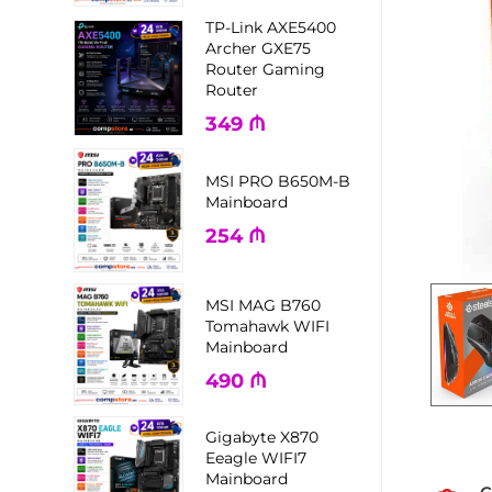
TP-Link AXE5400
Archer GXE75
Router Gaming
Router
349
₼
MSI PRO B650M-B
Mainboard
254
₼
MSI MAG B760
Tomahawk WIFI
Mainboard
490
₼
Gigabyte X870
Eeagle WIFI7
Mainboard