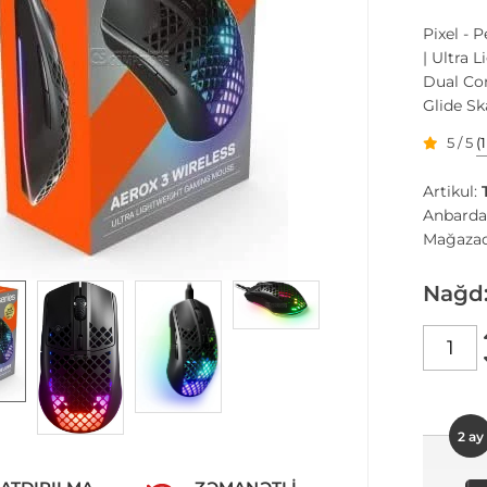
Pixel - 
| Ultra 
Dual Con
Glide Sk
5 / 5
(
Artikul:
Anbarda
Mağazad
Nağd
2 ay