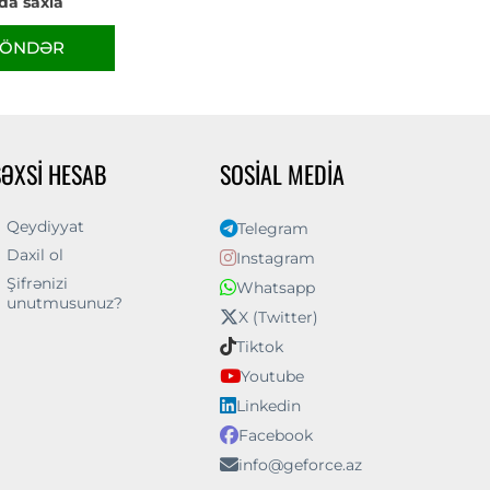
da saxla
ÖNDƏR
ŞƏXSI HESAB
SOSIAL MEDIA
Qeydiyyat
Telegram
Daxil ol
Instagram
Şifrənizi
Whatsapp
unutmusunuz?
X (Twitter)
Tiktok
Youtube
Linkedin
Facebook
info@geforce.az