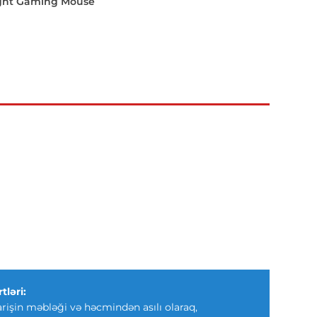
Light Gaming Mouse
tləri:
arişin məbləği və həcmindən asılı olaraq,