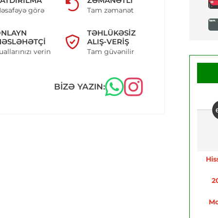
ATDIRILMA
ZƏMANƏTLI
əsafəyə görə
Tam zəmanət
ONLAYN
TƏHLÜKƏSIZ
ƏSLƏHƏTÇI
ALIŞ-VERIŞ
uallarınızı verin
Tam güvənilir
BIZƏ YAZIN:
His
2
Mo