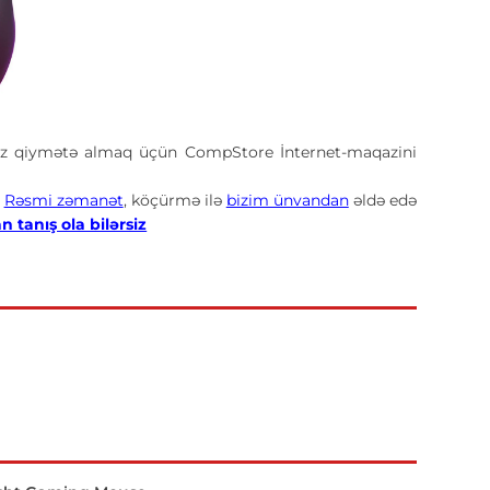
z qiymətə almaq üçün CompStore İnternet-maqazini
,
Rəsmi zəmanət
, köçürmə ilə
bizim ünvandan
əldə edə
 tanış ola bilərsiz