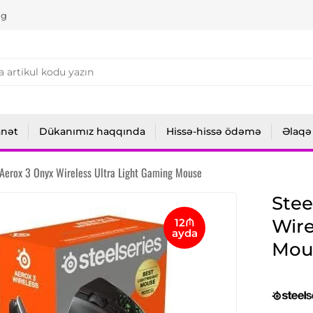
ng
anət
Dükanımız haqqında
Hissə-hissə ödəmə
Əlaqə
 Aerox 3 Onyx Wireless Ultra Light Gaming Mouse
Stee
Wire
12₼
ayda
Mou