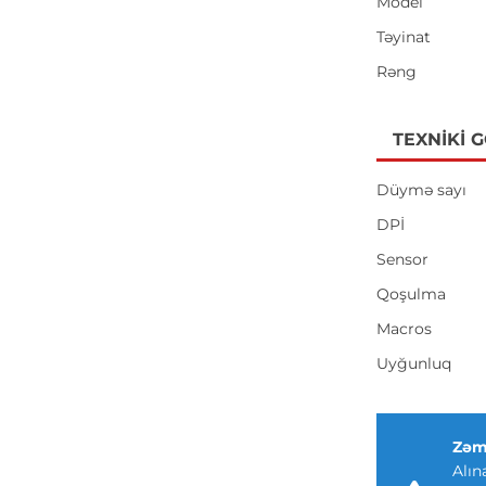
Model
Təyinat
Rəng
TEXNIKI 
Düymə sayı
DPİ
Sensor
Qoşulma
Macros
Uyğunluq
Zəm
Alın