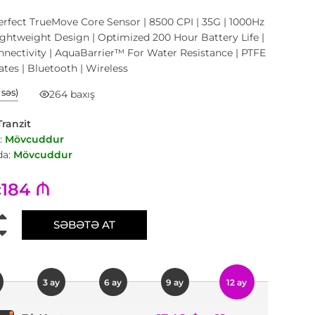
Perfect TrueMove Core Sensor | 8500 CPI | 35G | 1000Hz
Lightweight Design | Optimized 200 Hour Battery Life |
nectivity | AquaBarrier™ For Water Resistance | PTFE
ates | Bluetooth | Wireless
1 səs)
264 baxış
Tranzit
:
Mövcuddur
a:
Mövcuddur
184 ₼
:
SƏBƏTƏ AT
3 ay
6 ay
9 ay
12 ay