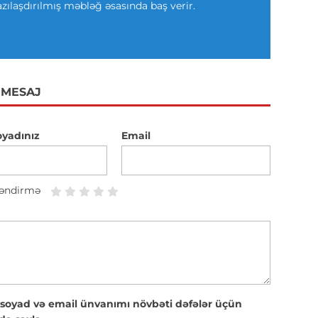
azılaşdırılmış məbləğ əsasında baş verir.
 MESAJ
oyadınız
Email
əndirmə
 soyad və email ünvanımı növbəti dəfələr üçün