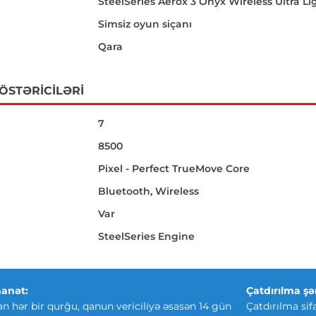
SteelSeries Aerox 3 Onyx Wireless Ultra 
Simsiz oyun siçanı
Qara
GÖSTƏRICILƏRI
7
8500
Pixel - Perfect TrueMove Core
Bluetooth, Wireless
Var
SteelSeries Engine
anət:
Çatdırılma şər
an hər bir qurğu, qanun vericiliyə əsasən 14 gün
Çatdırılma sif