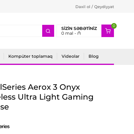
Daxil ol / Qeydiyyat
0
2
SIZIN SƏBƏTINIZ
0
mal -
₼
Kompüter toplamaq
Videolar
Blog
lSeries Aerox 3 Onyx
less Ultra Light Gaming
se