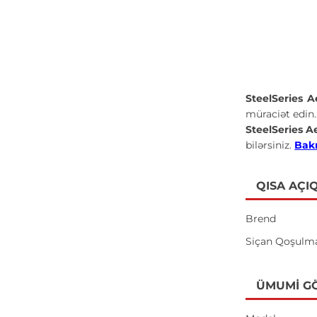
SteelSeries 
müraciət edin.
SteelSeries A
bilərsiniz.
Bakı
QISA AÇI
Brend
Siçan Qoşulm
ÜMUMI G