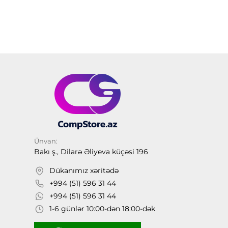
Ünvan:
Bakı ş., Dilarə Əliyeva küçəsi 196
Dükanımız xəritədə
+994 (51) 596 31 44
+994 (51) 596 31 44
1-6 günlər 10:00-dən 18:00-dək