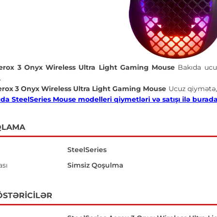
Aerox 3 Onyx Wireless Ultra Light Gaming Mouse
Bakıda ucu
.
erox 3 Onyx Wireless Ultra Light Gaming Mouse
Ucuz qiymətə
da SteelSeries Mouse modelleri qiymetləri və satışı ilə buradan
QLAMA
SteelSeries
ası
Simsiz Qoşulma
ÖSTƏRICILƏR