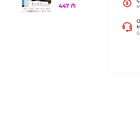
Ç
447
₼
M
M
S