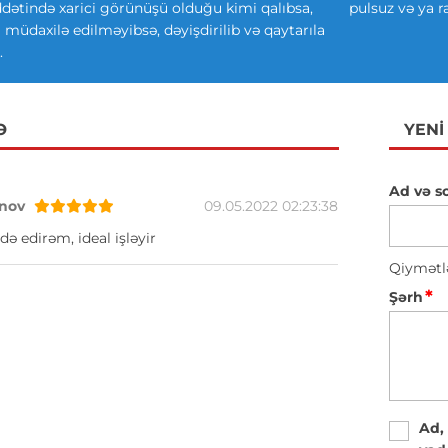
ətində xarici görünüşü olduğu kimi qalıbsa,
pulsuz və ya r
ki müdaxilə edilməyibsə, dəyişdirilib və qaytarıla
.
Ə
YENI
Ad və s
nov
09.05.2022 02:23:38
də edirəm, ideal işləyir
Qiymətl
*
Şərh
Ad,