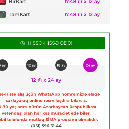
17.48 ₼ x 12 ay
BirKart
TamKart
17.48 ₼ x 12 ay
HISSƏ-HISSƏ ÖDƏ!
6 ay
12 ay
18 ay
24 ay
12 ₼ x 24 ay
sə-Hissə alış üçün WhatsApp nömrəmizlə əlaqə
saxlayaraq online rəsmiləşdirə bilərsiz.
0-70 yaş arası bütün Azərbaycan Respublikası
vətəndaşı olan hər kəs müraciət edə bilər.
bil telefonda mütləq SİMA proqramı olmalıdır.
(051) 596-31-44