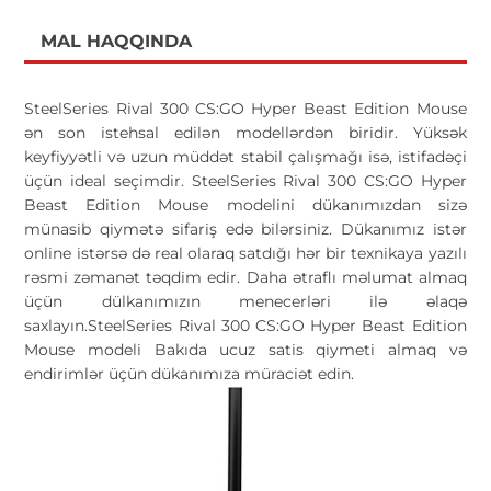
MAL HAQQINDA
SteelSeries Rival 300 CS:GO Hyper Beast Edition Mouse
ən son istehsal edilən modellərdən biridir. Yüksək
keyfiyyətli və uzun müddət stabil çalışmağı isə, istifadəçi
üçün ideal seçimdir. SteelSeries Rival 300 CS:GO Hyper
Beast Edition Mouse modelini dükanımızdan sizə
münasib qiymətə sifariş edə bilərsiniz. Dükanımız istər
online istərsə də real olaraq satdığı hər bir texnikaya yazılı
rəsmi zəmanət təqdim edir. Daha ətraflı məlumat almaq
üçün dülkanımızın menecerləri ilə əlaqə
saxlayın.SteelSeries Rival 300 CS:GO Hyper Beast Edition
Mouse modeli Bakıda ucuz satis qiymeti almaq və
endirimlər üçün dükanımıza müraciət edin.