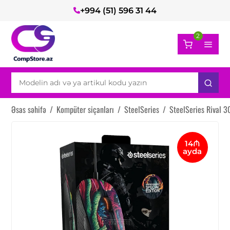
+994 (51) 596 31 44
2
Əsas səhifə
/
Kompüter siçanları
/
SteelSeries
/
SteelSeries Rival 
14₼
ayda