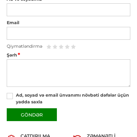
Email
Qiymətləndirmə
*
Şərh
Ad, soyad və email ünvanımı növbəti dəfələr üçün
yadda saxla
GÖNDƏR
ÇATDIRILMA
ZƏMANƏTLI