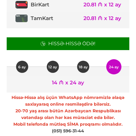
20.81 ₼ x 12 ay
BirKart
TamKart
20.81 ₼ x 12 ay
HISSƏ-HISSƏ ÖDƏ!
6 ay
12 ay
18 ay
24 ay
14 ₼ x 24 ay
Hissə-Hissə alış üçün WhatsApp nömrəmizlə əlaqə
saxlayaraq online rəsmiləşdirə bilərsiz.
20-70 yaş arası bütün Azərbaycan Respublikası
vətəndaşı olan hər kəs müraciət edə bilər.
Mobil telefonda mütləq SİMA proqramı olmalıdır.
(051) 596-31-44