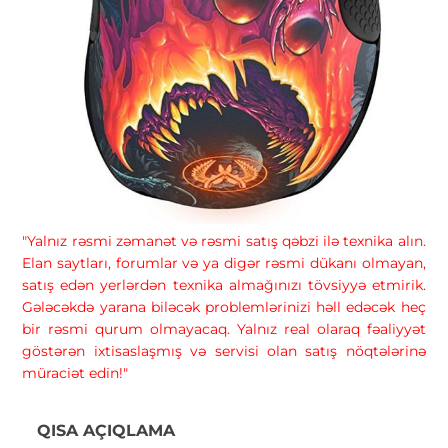
"Yalnız rəsmi zəmanət və rəsmi satış qəbzi ilə texnika alın.
Elan saytları, forumlar və ya digər rəsmi dükanı olmayan,
satış edən yerlərdən texnika almağınızı tövsiyyə etmirik.
Gələcəkdə yarana biləcək problemlərinizi həll edəcək heç
bir rəsmi qurum olmayacaq. Yalnız real olaraq fəaliyyət
göstərən ixtisaslaşmış və servisi olan satış nöqtələrinə
müraciət edin!"
QISA AÇIQLAMA