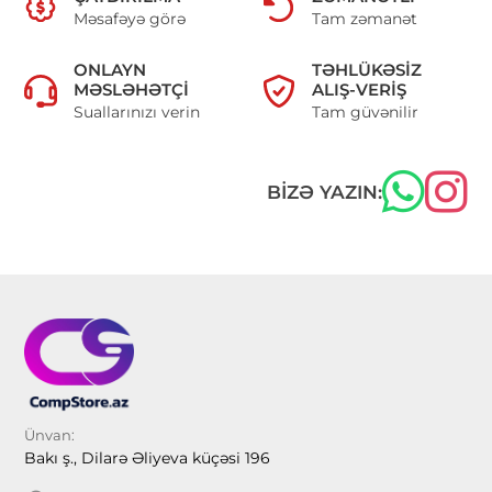
Məsafəyə görə
Tam zəmanət
ONLAYN
TƏHLÜKƏSIZ
MƏSLƏHƏTÇI
ALIŞ-VERIŞ
Suallarınızı verin
Tam güvənilir
BIZƏ YAZIN:
Ünvan:
Bakı ş., Dilarə Əliyeva küçəsi 196