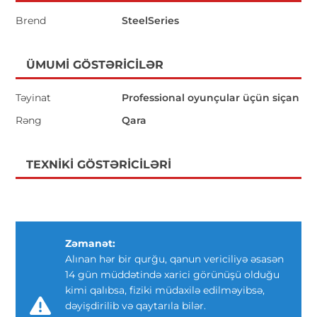
Brend
SteelSeries
ÜMUMI GÖSTƏRICILƏR
Təyinat
Professional oyunçular üçün siçan
Rəng
Qara
TEXNIKI GÖSTƏRICILƏRI
Zəmanət:
Alınan hər bir qurğu, qanun vericiliyə əsasən
14 gün müddətində xarici görünüşü olduğu
kimi qalıbsa, fiziki müdaxilə edilməyibsə,
dəyişdirilib və qaytarıla bilər.