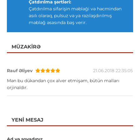
Çatdırılma şərtləri:
Çatdırılma sifarişin məbləği və həcmindən
asılı olaraq, pulsuz və ya razılaşdırılmış
məbləğ əsasında baş verir.
MÜZAKIRƏ
Rauf Əliyev
21.06.2018 22:35:05
Mən bu dükandan çox alver etmişəm, bütün malları
orjinaldır.
YENI MESAJ
Ad və soyadınız