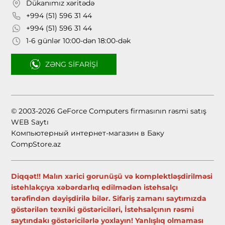
Dükanımız xəritədə
+994 (51) 596 31 44
+994 (51) 596 31 44
1-6 günlər 10:00-dən 18:00-dək
ZƏNG SIFARIŞI
© 2003-2026 GeForce Computers firmasının rəsmi satış
WEB Saytı
Компьютерный интернет-магазин в Баку
CompStore.az
Diqqət!! Malın xarici gorunüşü və komplektləşdirilməsi
istehlakçıya xəbərdarlıq edilmədən istehsalçı
tərəfindən dəyişdirilə bilər. Sifariş zamanı saytımızda
göstərilən texniki göstəriciləri, İstehsalçının rəsmi
saytındakı göstəricilərlə yoxlayın! Yanlışlıq olmaması