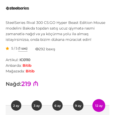
SteelSeries Rival 300 CS:GO Hyper Beast Edition Mouse
modelini Bakıda topdan satış ucuz qiymətə rəsmi
zəmanətlə nəğd və ya köçürmə yolu ilə almaq
istəyirsinizsə, onda bizim dükana müraciət edin!
5 / 5
(1 səs)
292 baxış
Artikul:
IC0110
Anbarda:
Bitib
Mağazada:
Bitib
219 ₼
Nağd:
2 ay
3 ay
6 ay
9 ay
12 ay