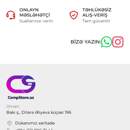
ONLAYN
TƏHLÜKƏSIZ
MƏSLƏHƏTÇI
ALIŞ-VERIŞ
Suallarınızı verin
Tam güvənilir
BIZƏ YAZIN:
Ünvan:
Bakı ş., Dilarə Əliyeva küçəsi 196
Dükanımız xəritədə