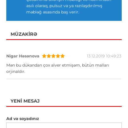
asılı olaraq, pulsuz və ya razılaşdırılmış
məbləğ əsasında baş verir.
MÜZAKIRƏ
Nigar Həsənova
13.12.2019 10:49:23
Mən bu dükandan çox alver etmişəm, bütün malları
orjinaldır.
YENI MESAJ
Ad və soyadınız