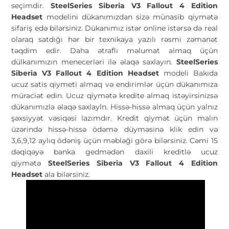
seçimdir.
SteelSeries Siberia V3 Fallout 4 Edition
Headset
modelini dükanımızdan sizə münasib qiymətə
sifariş edə bilərsiniz. Dükanımız istər online istərsə də real
olaraq satdığı hər bir texnikaya yazılı rəsmi zəmanət
təqdim edir. Daha ətraflı məlumat almaq üçün
dülkanımızın menecerləri ilə əlaqə saxlayın.
SteelSeries
Siberia V3 Fallout 4 Edition Headset
modeli Bakıda
ucuz satis qiymeti almaq və endirimlər üçün dükanımıza
müraciət edin. Ucuz qiymətə kredite almaq istəyirsinizsə
dükanımızla əlaqə saxlayln. Hissə-hissə almaq üçün yalnız
şəxsiyyət vəsiqəsi lazımdır. Kredit qiymət üçün malın
üzərində hissə-hissə ödəmə düyməsinə klik edin və
3,6,9,12 aylıq ödəniş üçün məbləği görə bilərsiniz. Cəmi 15
dəqiqəyə banka gedmədən daxili kreditlə ucuz
qiymətə
SteelSeries Siberia V3 Fallout 4 Edition
Headset
ala bilərsiniz.