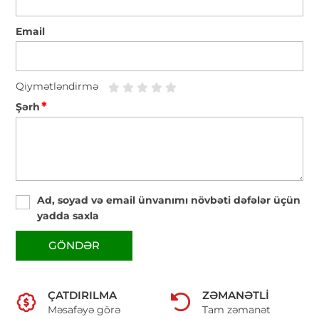
Email
Qiymətləndirmə
*
Şərh
Ad, soyad və email ünvanımı növbəti dəfələr üçün
yadda saxla
GÖNDƏR
ÇATDIRILMA
ZƏMANƏTLI
Məsafəyə görə
Tam zəmanət