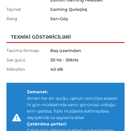
Edition Gaming Headset
Təyinat
Gaming Qulaqlıq
Rəng
Sarı-Göy
TEXNIKI GÖSTƏRICILƏRI
Taxılma forması
Baş üzərindən
Səs gücü
20 Hz - 30kHz
Mikrofon
40 dB
Zəmanət:
Alınan hər bir qurğu, qanun vericiliyə əsasən
14 gün müddətində xarici görünüşü olduğu
kimi qalıbsa, fiziki müdaxilə edilməyibsə,
dəyişdirilib və qaytarıla bilər.
Çatdırılma şərtləri:
Çatdırılma sifarişin məbləği və həcmindən