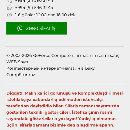
+994 (51) 596 31 44
+994 (51) 596 31 44
1-6 günlər 10:00-dən 18:00-dək
ZƏNG SIFARIŞI
© 2003-2026 GeForce Computers firmasının rəsmi satış
WEB Saytı
Компьютерный интернет-магазин в Баку
CompStore.az
Diqqət!! Malın xarici gorunüşü və komplektləşdirilməsi
istehlakçıya xəbərdarlıq edilmədən istehsalçı
tərəfindən dəyişdirilə bilər. Sifariş zamanı saytımızda
göstərilən texniki göstəriciləri, İstehsalçının rəsmi
saytındakı göstəricilərlə yoxlayın! Yanlışlıq olmaması
üçün, sifariş zamanı bizimlə dəqiqləşdirmə aparın.