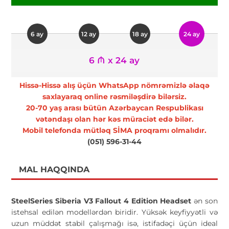
6 ay
12 ay
18 ay
24 ay
6 ₼ x 24 ay
Hissə-Hissə alış üçün WhatsApp nömrəmizlə əlaqə
saxlayaraq online rəsmiləşdirə bilərsiz.
20-70 yaş arası bütün Azərbaycan Respublikası
vətəndaşı olan hər kəs müraciət edə bilər.
Mobil telefonda mütləq SİMA proqramı olmalıdır.
(051) 596-31-44
MAL HAQQINDA
SteelSeries Siberia V3 Fallout 4 Edition Headset
ən son
istehsal edilən modellərdən biridir. Yüksək keyfiyyətli və
uzun müddət stabil çalışmağı isə, istifadəçi üçün ideal