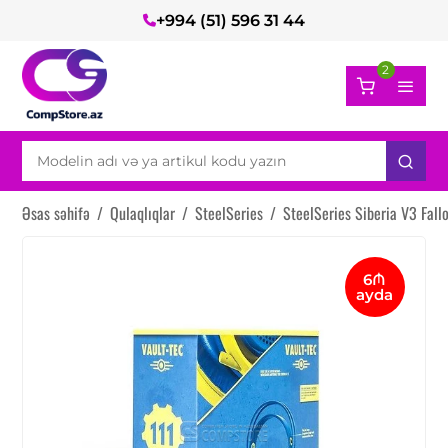
+994 (51) 596 31 44
2
Əsas səhifə
/
Qulaqlıqlar
/
SteelSeries
/
SteelSeries Siberia V3 Fal
6₼
ayda