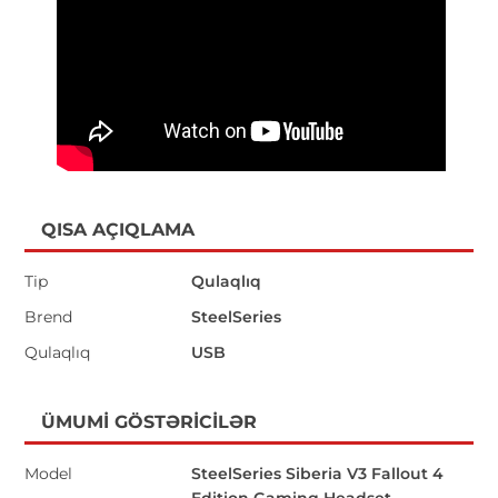
QISA AÇIQLAMA
Tip
Qulaqlıq
Brend
SteelSeries
Qulaqlıq
USB
ÜMUMI GÖSTƏRICILƏR
Model
SteelSeries Siberia V3 Fallout 4