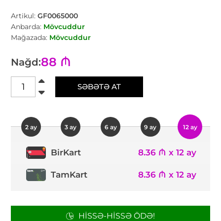
Artikul:
GF0065000
Anbarda:
Mövcuddur
Mağazada:
Mövcuddur
88 ₼
Nağd:
SƏBƏTƏ AT
2 ay
3 ay
6 ay
9 ay
12 ay
8.36 ₼ x 12 ay
BirKart
TamKart
8.36 ₼ x 12 ay
HISSƏ-HISSƏ ÖDƏ!