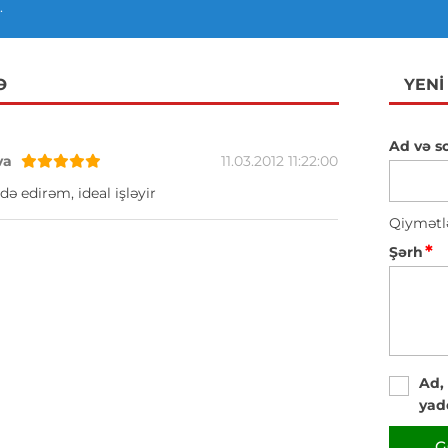
.
Ə
YENI
Ad və s
va
11.03.2012 11:22:00
də edirəm, ideal işləyir
Qiymətl
*
Şərh
Ad,
yad
G