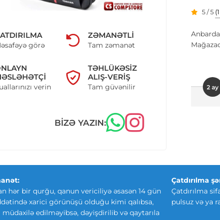
5 / 5
(
Anbarda
ATDIRILMA
ZƏMANƏTLI
Mağazad
əsafəyə görə
Tam zəmanət
ONLAYN
TƏHLÜKƏSIZ
ƏSLƏHƏTÇI
ALIŞ-VERIŞ
uallarınızı verin
Tam güvənilir
2 ay
BIZƏ YAZIN:
anət:
Çatdırılma şər
an hər bir qurğu, qanun vericiliyə əsasən 14 gün
Çatdırılma sif
ətində xarici görünüşü olduğu kimi qalıbsa,
pulsuz və ya r
ki müdaxilə edilməyibsə, dəyişdirilib və qaytarıla