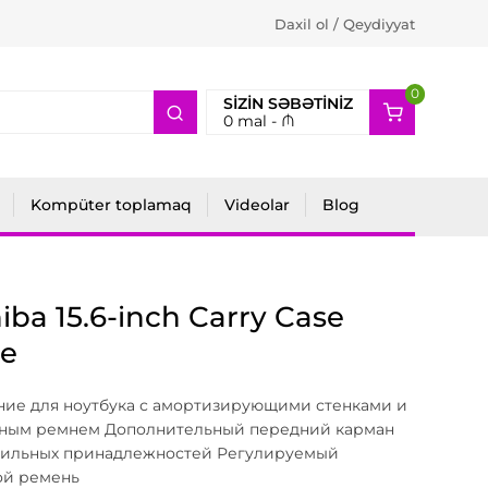
Daxil ol / Qeydiyyat
0
2
SIZIN SƏBƏTINIZ
0
mal -
₼
Kompüter toplamaq
Videolar
Blog
iba 15.6-inch Carry Case
ue
ние для ноутбука с амортизирующими стенками и
ным ремнем Дополнительный передний карман
бильных принадлежностей Регулируемый
ой ремень