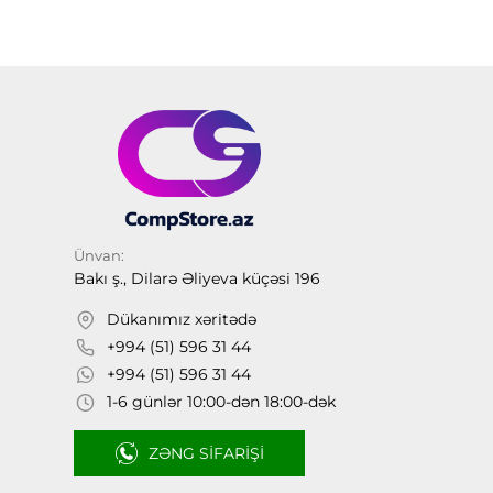
Ünvan:
Bakı ş., Dilarə Əliyeva küçəsi 196
Dükanımız xəritədə
+994 (51) 596 31 44
+994 (51) 596 31 44
1-6 günlər 10:00-dən 18:00-dək
ZƏNG SIFARIŞI