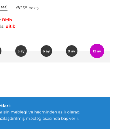
1 səs)
258 baxış
:
Bitib
a:
Bitib
3 ay
6 ay
9 ay
12 ay
tləri:
arişin məbləği və həcmindən asılı olaraq,
azılaşdırılmış məbləğ əsasında baş verir.