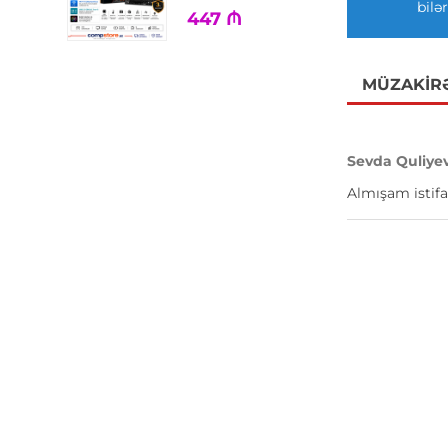
bilər
447
₼
MÜZAKIR
Sevda Quliye
Almışam istifa