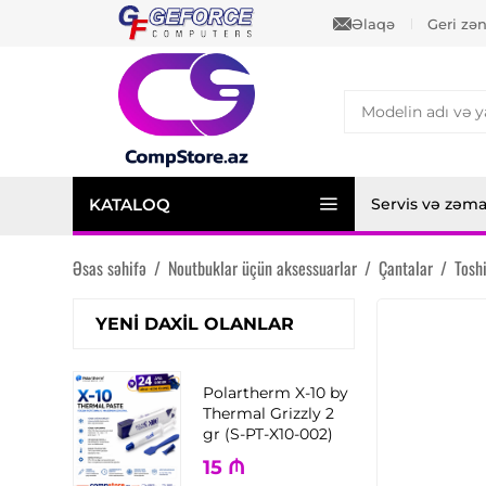
Əlaqə
Geri zə
KATALOQ
Servis və zəm
Əsas səhifə
/
Noutbuklar üçün aksessuarlar
/
Çantalar
/
Tosh
YENI DAXIL OLANLAR
Polartherm X-10 by
Thermal Grizzly 2
gr (S-PT-X10-002)
15
₼