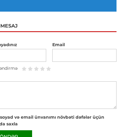
 MESAJ
oyadınız
Email
əndirmə
 soyad və email ünvanımı növbəti dəfələr üçün
da saxla
ÖNDƏR