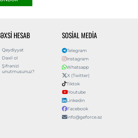
ŞƏXSI HESAB
SOSIAL MEDIA
Qeydiyyat
Telegram
Daxil ol
Instagram
Şifrənizi
Whatsapp
unutmusunuz?
X (Twitter)
Tiktok
Youtube
Linkedin
Facebook
info@geforce.az