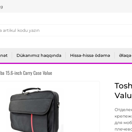
ng
anət
Dükanımız haqqında
Hissə-hissə ödəmə
Əlaqə
iba 15.6-inch Carry Case Value
Tosh
Val
Отделе
крепеж
для мо
плечев