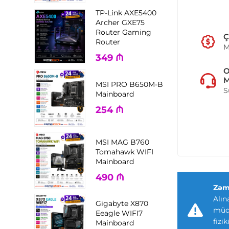
TP-Link AXE5400
Archer GXE75
Router Gaming
Ç
Router
M
349
₼
M
MSI PRO B650M-B
S
Mainboard
254
₼
MSI MAG B760
Tomahawk WIFI
Mainboard
490
₼
Zəm
Alın
Gigabyte X870
müdd
Eeagle WIFI7
fizi
Mainboard