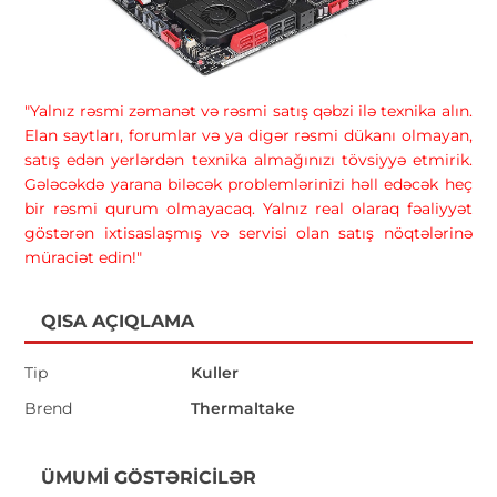
"Yalnız rəsmi zəmanət və rəsmi satış qəbzi ilə texnika alın.
Elan saytları, forumlar və ya digər rəsmi dükanı olmayan,
satış edən yerlərdən texnika almağınızı tövsiyyə etmirik.
Gələcəkdə yarana biləcək problemlərinizi həll edəcək heç
bir rəsmi qurum olmayacaq. Yalnız real olaraq fəaliyyət
göstərən ixtisaslaşmış və servisi olan satış nöqtələrinə
müraciət edin!"
QISA AÇIQLAMA
Tip
Kuller
Brend
Thermaltake
ÜMUMI GÖSTƏRICILƏR