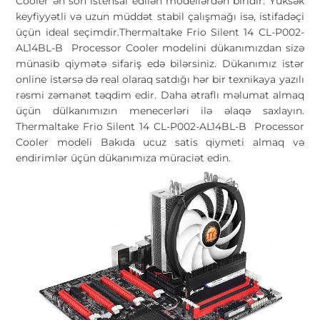
Cooler ən son istehsal edilən modellərdən biridir. Yüksək
keyfiyyətli və uzun müddət stabil çalışmağı isə, istifadəçi
üçün ideal seçimdir.Thermaltake Frio Silent 14 CL-P002-
AL14BL-B Processor Cooler modelini dükanımızdan sizə
münasib qiymətə sifariş edə bilərsiniz. Dükanımız istər
online istərsə də real olaraq satdığı hər bir texnikaya yazılı
rəsmi zəmanət təqdim edir. Daha ətraflı məlumat almaq
üçün dülkanımızın menecerləri ilə əlaqə saxlayın.
Thermaltake Frio Silent 14 CL-P002-AL14BL-B Processor
Cooler modeli Bakıda ucuz satis qiymeti almaq və
endirimlər üçün dükanımıza müraciət edin.