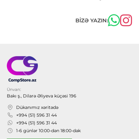
BIZƏ YAZIN:
Ünvan:
Bakı ş., Dilarə Əliyeva küçəsi 196
Dükanımız xəritədə
+994 (51) 596 31 44
+994 (51) 596 31 44
1-6 günlər 10:00-dən 18:00-dək