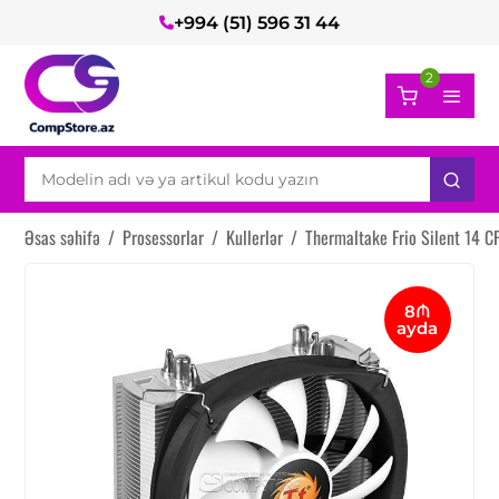
+994 (51) 596 31 44
2
Əsas səhifə
/
Prosessorlar
/
Kullerlər
/
Thermaltake Frio Silent 14 C
8₼
ayda