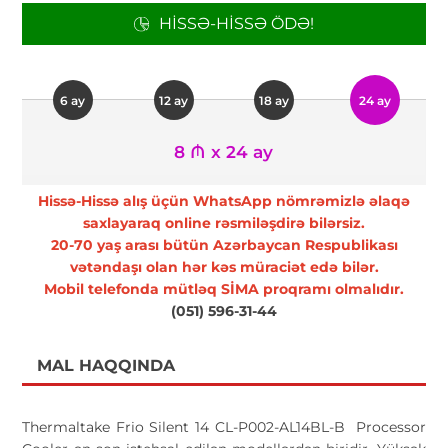
HISSƏ-HISSƏ ÖDƏ!
6 ay
12 ay
18 ay
24 ay
8 ₼ x 24 ay
Hissə-Hissə alış üçün WhatsApp nömrəmizlə əlaqə
saxlayaraq online rəsmiləşdirə bilərsiz.
20-70 yaş arası bütün Azərbaycan Respublikası
vətəndaşı olan hər kəs müraciət edə bilər.
Mobil telefonda mütləq SİMA proqramı olmalıdır.
(051) 596-31-44
MAL HAQQINDA
Thermaltake Frio Silent 14 CL-P002-AL14BL-B Processor