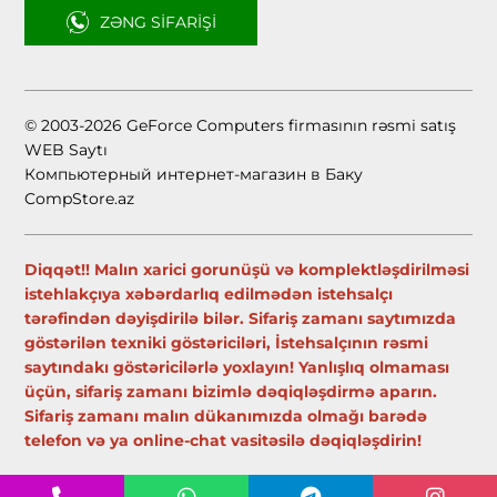
ZƏNG SIFARIŞI
© 2003-2026 GeForce Computers firmasının rəsmi satış
WEB Saytı
Компьютерный интернет-магазин в Баку
CompStore.az
Diqqət!! Malın xarici gorunüşü və komplektləşdirilməsi
istehlakçıya xəbərdarlıq edilmədən istehsalçı
tərəfindən dəyişdirilə bilər. Sifariş zamanı saytımızda
göstərilən texniki göstəriciləri, İstehsalçının rəsmi
saytındakı göstəricilərlə yoxlayın! Yanlışlıq olmaması
üçün, sifariş zamanı bizimlə dəqiqləşdirmə aparın.
Sifariş zamanı malın dükanımızda olmağı barədə
telefon və ya online-chat vasitəsilə dəqiqləşdirin!