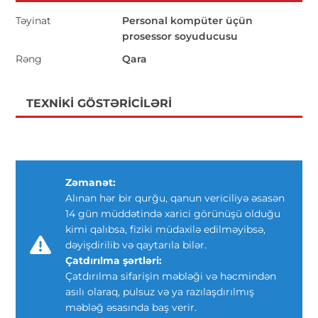
Təyinat
Personal kompüter üçün
prosessor soyuducusu
Rəng
Qara
TEXNIKI GÖSTƏRICILƏRI
Zəmanət:
Alınan hər bir qurğu, qanun vericiliyə əsasən
14 gün müddətində xarici görünüşü olduğu
kimi qalıbsa, fiziki müdaxilə edilməyibsə,
dəyişdirilib və qaytarıla bilər.
Çatdırılma şərtləri:
Çatdırılma sifarişin məbləği və həcmindən
asılı olaraq, pulsuz və ya razılaşdırılmış
məbləğ əsasında baş verir.