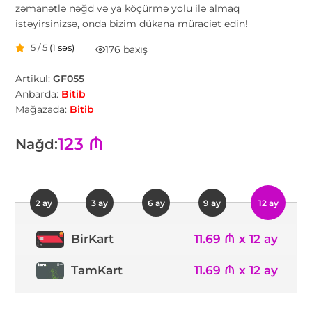
zəmanətlə nəğd və ya köçürmə yolu ilə almaq
istəyirsinizsə, onda bizim dükana müraciət edin!
5 / 5
(1 səs)
176 baxış
Artikul:
GF055
Anbarda:
Bitib
Mağazada:
Bitib
123 ₼
Nağd:
2 ay
3 ay
6 ay
9 ay
12 ay
11.69 ₼ x 12 ay
BirKart
TamKart
11.69 ₼ x 12 ay