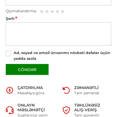
Qiymətləndirmə
*
Şərh
Ad, soyad və email ünvanımı növbəti dəfələr üçün
yadda saxla
GÖNDƏR
ÇATDIRILMA
ZƏMANƏTLI
Məsafəyə görə
Tam zəmanət
ONLAYN
TƏHLÜKƏSIZ
MƏSLƏHƏTÇI
ALIŞ-VERIŞ
Suallarınızı verin
Tam güvənilir