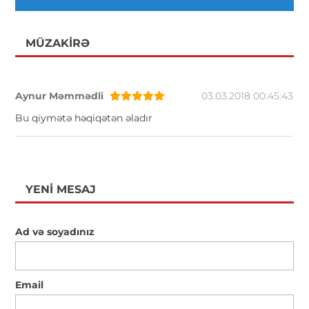
MÜZAKIRƏ
Aynur Məmmədli
03.03.2018 00:45:43
Bu qiymətə həqiqətən əladır
YENI MESAJ
Ad və soyadınız
Email