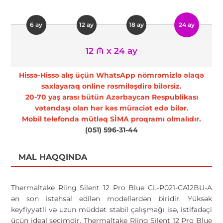
6 ay
12 ay
18 ay
24 ay
12 ₼ x 24 ay
Hissə-Hissə alış üçün WhatsApp nömrəmizlə əlaqə
saxlayaraq online rəsmiləşdirə bilərsiz.
20-70 yaş arası bütün Azərbaycan Respublikası
vətəndaşı olan hər kəs müraciət edə bilər.
Mobil telefonda mütləq SİMA proqramı olmalıdır.
(051) 596-31-44
MAL HAQQINDA
Thermaltake Riing Silent 12 Pro Blue CL-P021-CA12BU-A
ən son istehsal edilən modellərdən biridir. Yüksək
keyfiyyətli və uzun müddət stabil çalışmağı isə, istifadəçi
üçün ideal seçimdir. Thermaltake Riing Silent 12 Pro Blue