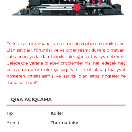
"Yalnız rəsmi zəmanət və rəsmi satış qəbzi ilə texnika alın.
Elan saytları, forumlar və ya digər rəsmi dükanı olmayan,
satış edən yerlərdən texnika almağınızı tövsiyyə etmirik.
Gələcəkdə yarana biləcək problemlərinizi həll edəcək heç
bir rəsmi qurum olmayacaq. Yalnız real olaraq fəaliyyət
göstərən ixtisaslaşmış və servisi olan satış nöqtələrinə
müraciət edin!"
QISA AÇIQLAMA
Tip
Kuller
Brend
Thermaltake