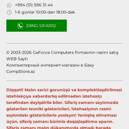
+994 (51) 596 31 44
1-6 günlər 10:00-dən 18:00-dək
ZƏNG SIFARIŞI
© 2003-2026 GeForce Computers firmasının rəsmi satış
WEB Saytı
Компьютерный интернет-магазин в Баку
CompStore.az
Diqqət!! Malın xarici gorunüşü və komplektləşdirilməsi
istehlakçıya xəbərdarlıq edilmədən istehsalçı
tərəfindən dəyişdirilə bilər. Sifariş zamanı saytımızda
göstərilən texniki göstəriciləri, İstehsalçının rəsmi
saytındakı göstəricilərlə yoxlayın! Yanlışlıq olmaması
üçün, sifariş zamanı bizimlə dəqiqləşdirmə aparın.
Sifariş zamanı malın dükanımızda olmağı barədə