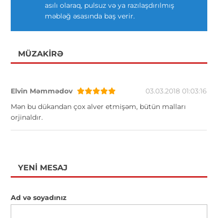
asılı olaraq, pulsuz və ya razılaşdırılmış
məbləğ əsasında baş verir.
MÜZAKIRƏ
Elvin Məmmədov
03.03.2018 01:03:16
Mən bu dükandan çox alver etmişəm, bütün malları
orjinaldır.
YENI MESAJ
Ad və soyadınız