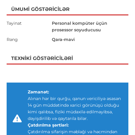
ÜMUMI GÖSTƏRICILƏR
Təyinat
Personal kompüter üçün
prosessor soyuducusu
Rəng
Qara-mavi
TEXNIKI GÖSTƏRICILƏRI
Zəmanət:
Alınan hər bir qurğu, qanun vericiliyə əsasən
14 gün müddətində xarici görünüşü olduğu
kimi qalıbsa, fiziki müdaxilə edilməyibsə,
dəyişdirilib və qaytarıla bilər.
Çatdırılma şərtləri:
Çatdırılma sifarişin məbləği və həcmindən