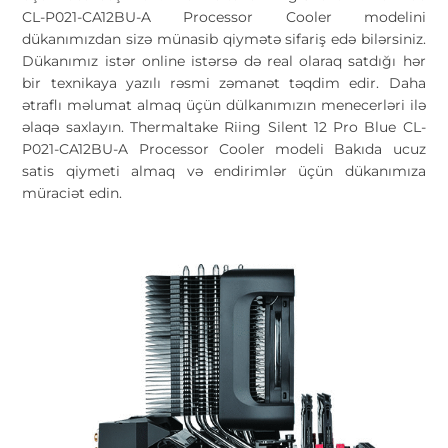
CL-P021-CA12BU-A Processor Cooler modelini
dükanımızdan sizə münasib qiymətə sifariş edə bilərsiniz.
Dükanımız istər online istərsə də real olaraq satdığı hər
bir texnikaya yazılı rəsmi zəmanət təqdim edir. Daha
ətraflı məlumat almaq üçün dülkanımızın menecerləri ilə
əlaqə saxlayın. Thermaltake Riing Silent 12 Pro Blue CL-
P021-CA12BU-A Processor Cooler modeli Bakıda ucuz
satis qiymeti almaq və endirimlər üçün dükanımıza
müraciət edin.