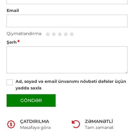
Email
Qiymətləndirmə
*
Şərh
Ad, soyad və email ünvanımı növbəti dəfələr üçün
yadda saxla
GÖNDƏR
ÇATDIRILMA
ZƏMANƏTLI
Məsafəyə görə
Tam zəmanət