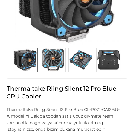
Thermaltake Riing Silent 12 Pro Blue
CPU Cooler
Thermaltake Riing Silent 12 Pro Blue CL-P021-CA12BU-
A modelini Bakıda topdan satış ucuz qiymətə rəsmi
zəmanətlə nəğd və ya köçürmə yolu ilə almaq
istəyirsinizsə, onda bizim dükana müraciət edin!