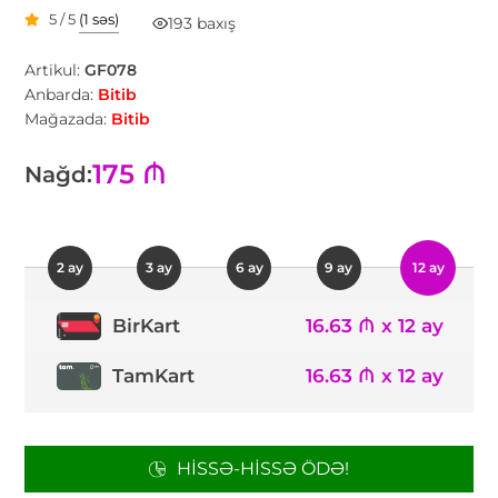
5 / 5
(1 səs)
193 baxış
Artikul:
GF078
Anbarda:
Bitib
Mağazada:
Bitib
175 ₼
Nağd:
2 ay
3 ay
6 ay
9 ay
12 ay
16.63 ₼ x 12 ay
BirKart
TamKart
16.63 ₼ x 12 ay
HISSƏ-HISSƏ ÖDƏ!