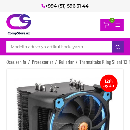
+994 (51) 596 31 44
2
Əsas səhifə
/
Prosessorlar
/
Kullerlər
/
Thermaltake Riing Silent 12 
12₼
ayda