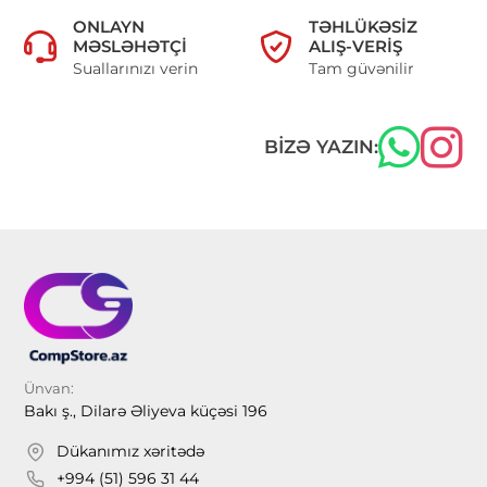
ONLAYN
TƏHLÜKƏSIZ
MƏSLƏHƏTÇI
ALIŞ-VERIŞ
Suallarınızı verin
Tam güvənilir
BIZƏ YAZIN:
Ünvan:
Bakı ş., Dilarə Əliyeva küçəsi 196
Dükanımız xəritədə
+994 (51) 596 31 44