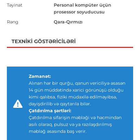
Təyinat
Personal kompüter üçün
prosessor soyuducusu
Rəng
Qara-Qırmızı
TEXNIKI GÖSTƏRICILƏRI
Zəmanət:
Alınan hər bir qurğu, qanun vericiliyə əsasən
14 gün müddətində xarici görünüşü olduğu
kimi qalıbsa, fiziki müdaxilə edilməyibsə,
dəyişdirilib və qaytarıla bilər.
Çatdırılma şərtləri:
Çatdırılma sifarişin məbləği və həcmindən
asılı olaraq, pulsuz və ya razılaşdırılmış
məbləğ əsasında baş verir.