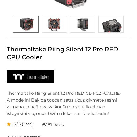
Thermaltake Riing Silent 12 Pro RED
CPU Cooler
Thermaltake Riing Silent 12 Pro RED CL-P021-CA12RE-
A modelini Bakıda topdan satış ucuz qiymətə rəsmi
zəmanətlə nəğd və ya köçürmə yolu ilə almaq
istəyirsinizsə, onda bizim dükana müraciət edin!
5 / 5
(1 səs)
181 baxış