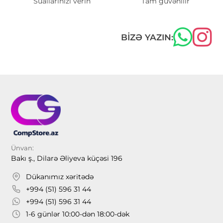
Suallarınızı verin
Tam güvənilir
BIZƏ YAZIN:
Ünvan:
Bakı ş., Dilarə Əliyeva küçəsi 196
Dükanımız xəritədə
+994 (51) 596 31 44
+994 (51) 596 31 44
1-6 günlər 10:00-dən 18:00-dək