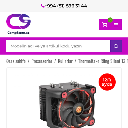
+994 (51) 596 31 44
2
Əsas səhifə
/
Prosessorlar
/
Kullerlər
/
Thermaltake Riing Silent 12
12₼
ayda