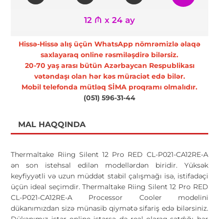
12 ₼ x 24 ay
Hissə-Hissə alış üçün WhatsApp nömrəmizlə əlaqə
saxlayaraq online rəsmiləşdirə bilərsiz.
20-70 yaş arası bütün Azərbaycan Respublikası
vətəndaşı olan hər kəs müraciət edə bilər.
Mobil telefonda mütləq SİMA proqramı olmalıdır.
(051) 596-31-44
MAL HAQQINDA
Thermaltake Riing Silent 12 Pro RED CL-P021-CA12RE-A
ən son istehsal edilən modellərdən biridir. Yüksək
keyfiyyətli və uzun müddət stabil çalışmağı isə, istifadəçi
üçün ideal seçimdir. Thermaltake Riing Silent 12 Pro RED
CL-P021-CA12RE-A Processor Cooler modelini
dükanımızdan sizə münasib qiymətə sifariş edə bilərsiniz.