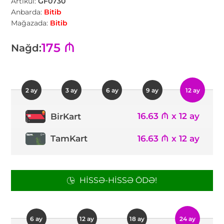
Artikul:
GF0730
Anbarda:
Bitib
Mağazada:
Bitib
175 ₼
Nağd:
2 ay
3 ay
6 ay
9 ay
12 ay
16.63 ₼ x 12 ay
BirKart
TamKart
16.63 ₼ x 12 ay
HISSƏ-HISSƏ ÖDƏ!
6 ay
12 ay
18 ay
24 ay