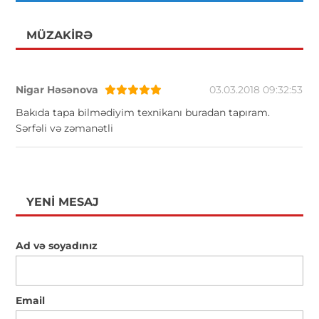
MÜZAKIRƏ
Nigar Həsənova
03.03.2018 09:32:53
Bakıda tapa bilmədiyim texnikanı buradan tapıram.
Sərfəli və zəmanətli
YENI MESAJ
Ad və soyadınız
Email