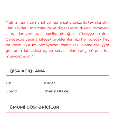
"Yalnız rəsmi zəmanət və rəsmi satış qəbzi ilə texnika alın.
Elan saytları, forumlar və ya digər rəsmi dükanı olmayan,
satış edən yerlərdən texnika almağınızı tövsiyyə etmirik.
Gələcəkdə yarana biləcək problemlərinizi həll edəcək heç
bir rəsmi qurum olmayacaq. Yalnız real olaraq fəaliyyət
göstərən ixtisaslaşmış və servisi olan satış nöqtələrinə
müraciət edin!"
QISA AÇIQLAMA
Tip
Kuller
Brend
Thermaltake
ÜMUMI GÖSTƏRICILƏR