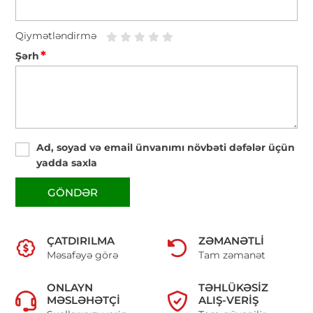
Qiymətləndirmə
*
Şərh
Ad, soyad və email ünvanımı növbəti dəfələr üçün
yadda saxla
GÖNDƏR
ÇATDIRILMA
ZƏMANƏTLI
Məsafəyə görə
Tam zəmanət
ONLAYN
TƏHLÜKƏSIZ
MƏSLƏHƏTÇI
ALIŞ-VERIŞ