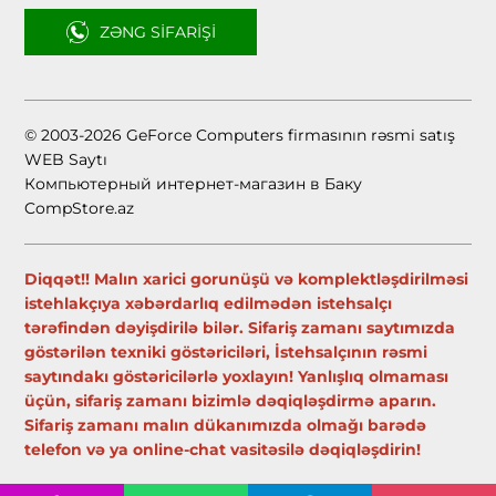
ZƏNG SIFARIŞI
© 2003-2026 GeForce Computers firmasının rəsmi satış
WEB Saytı
Компьютерный интернет-магазин в Баку
CompStore.az
Diqqət!! Malın xarici gorunüşü və komplektləşdirilməsi
istehlakçıya xəbərdarlıq edilmədən istehsalçı
tərəfindən dəyişdirilə bilər. Sifariş zamanı saytımızda
göstərilən texniki göstəriciləri, İstehsalçının rəsmi
saytındakı göstəricilərlə yoxlayın! Yanlışlıq olmaması
üçün, sifariş zamanı bizimlə dəqiqləşdirmə aparın.
Sifariş zamanı malın dükanımızda olmağı barədə
telefon və ya online-chat vasitəsilə dəqiqləşdirin!