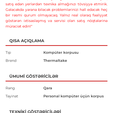
satış edən yerlərdən texnika almağınızı tövsiyyə etmirik.
Gələcəkdə yarana biləcək problemlərinizi həll edəcək heç
bir rəsmi qurum olmayacaq. Yalnız real olaraq fəaliyyət
göstərən ixtisaslaşmış və servisi olan satış nöqtələrinə
müraciət edin!"
QISA AÇIQLAMA
Tip
Kompüter korpusu
Brend
Thermaltake
ÜMUMI GÖSTƏRICILƏR
Rəng
Qara
Təyinat
Personal kompüter üçün korpus
TEXNIKI GÖSTƏRICILƏRI