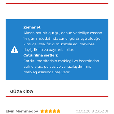
Zəmanət:
Alınan hər bir qurğu, qanun vericiliyə əsasən
14 gün müddətində xarici görünüşü olduğu
kimi qalıbsa, fiziki müdaxilə edilməyibsə,
dəyişdirilib və qaytarıla bilər.
Çatdırılma şərtləri:
Çatdırılma sifarişin məbləği və həcmindən
asılı olaraq, pulsuz və ya razılaşdırılmış
məbləğ əsasında baş verir.
MÜZAKIRƏ
Elvin Məmmədov
03.03.2018 23:32:01