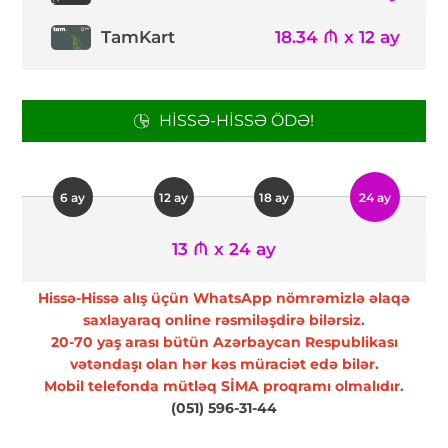
TamKart
18.34 ₼ x 12 ay
HISSƏ-HISSƏ ÖDƏ!
6 ay
12 ay
18 ay
24 ay
13 ₼ x 24 ay
Hissə-Hissə alış üçün WhatsApp nömrəmizlə əlaqə
saxlayaraq online rəsmiləşdirə bilərsiz.
20-70 yaş arası bütün Azərbaycan Respublikası
vətəndaşı olan hər kəs müraciət edə bilər.
Mobil telefonda mütləq SİMA proqramı olmalıdır.
(051) 596-31-44