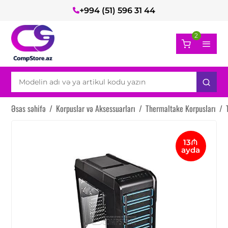
+994 (51) 596 31 44
2
Əsas səhifə
/
Korpuslar və Aksessuarları
/
Thermaltake Korpusları
/
13₼
ayda