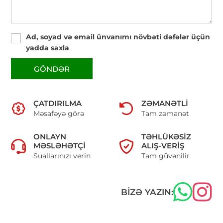
Ad, soyad və email ünvanımı növbəti dəfələr üçün
yadda saxla
GÖNDƏR
ÇATDIRILMA
ZƏMANƏTLI
Məsafəyə görə
Tam zəmanət
ONLAYN
TƏHLÜKƏSIZ
MƏSLƏHƏTÇI
ALIŞ-VERIŞ
Suallarınızı verin
Tam güvənilir
BIZƏ YAZIN: