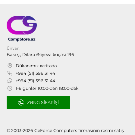
Ünvan:
Bakı ş., Dilarə Əliyeva küçəsi 196
Dükanımız xəritədə
+994 (51) 596 31 44
+994 (51) 596 31 44
1-6 günlər 10:00-dən 18:00-dək
ZƏNG SIFARIŞI
© 2003-2026 GeForce Computers firmasının rəsmi satış