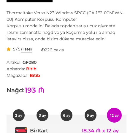
Thermaltake Versa N23 Window SPCC (CA-1E2-00M1WN-
00) Kompüter Korpusu Kompüter
Korpusu modelini Bakıda topdan satış ucuz qiymətə
rəsmi zəmanətlə nəğd və ya köçürmə yolu ilə almaq
istəyirsinizsə, onda bizim dükana müraciət edin!
5 / 5
(1 səs)
226 baxış
Artikul:
GF080
Anbarda:
Bitib
Mağazada:
Bitib
193 ₼
Nağd:
2 ay
3 ay
6 ay
9 ay
12 ay
18.34 ₼ x 12 ay
BirKart