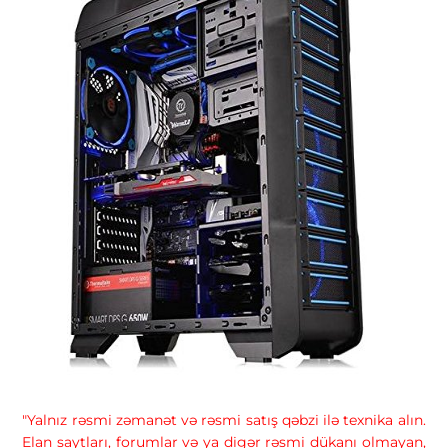
"Yalnız rəsmi zəmanət və rəsmi satış qəbzi ilə texnika alın.
Elan saytları, forumlar və ya digər rəsmi dükanı olmayan,