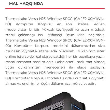
MAL HAQQINDA
Thermaltake Versa N23 Window SPCC (CA-1E2-00M1WN-
00) Kompüter Korpusu ən son istehsal edilən
modellərdən biridir. Yüksək keyfiyyətli və uzun müddət
stabil çalışmağı isə, istifadəçi üçün ideal seçimdir.
Thermaltake Versa N23 Window SPCC (CA-1E2-00M1WN-
00) Kompüter Korpusu modelini dükanımızdan sizə
münasib qiymətə sifariş edə bilərsiniz. Dükanımız istər
online istərsə də real olaraq satdığı hər bir texnikaya yazılı
rəsmi zəmanət təqdim edir. Daha ətraflı məlumat almaq
üçün dülkanımızın menecerləri ilə əlaqə saxlayın.
Thermaltake Versa N23 Window SPCC (CA-1E2-00M1WN-
00) Kompüter Korpusu modeli Bakıda ucuz satis qiymeti
almaq və endirimlər üçün dükanımıza müraciət edin.