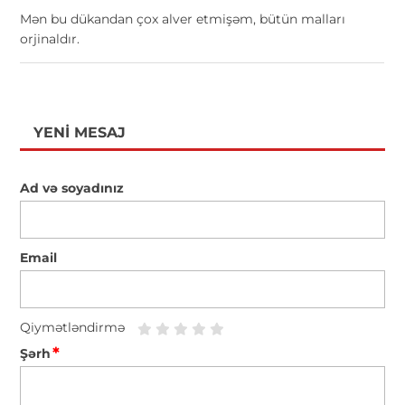
Mən bu dükandan çox alver etmişəm, bütün malları
orjinaldır.
YENI MESAJ
Ad və soyadınız
Email
Qiymətləndirmə
*
Şərh