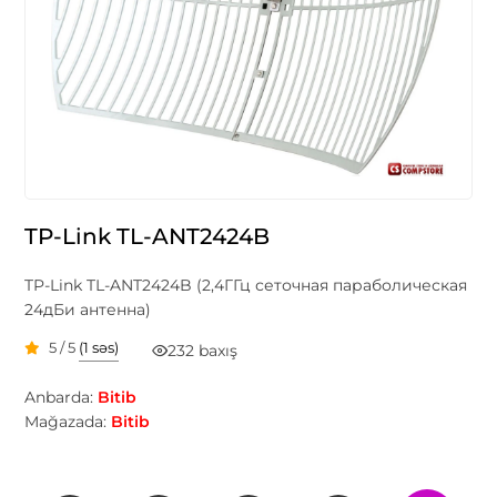
TP-Link TL-ANT2424B
TP-Link TL-ANT2424B (2,4ГГц сеточная параболическая
24дБи антенна)
5 / 5
(1 səs)
232 baxış
Anbarda:
Bitib
Mağazada:
Bitib