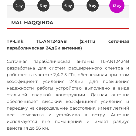
2 ay
3 ay
6 ay
9 ay
12 ay
MAL HAQQINDA
TP-Link TL-ANT2424B (2,4ГГц сеточная
параболическая 24дБи антенна)
Сеточная параболическая антенна TL-ANT2424B
разработана для систем расширенного спектра и
работает на частоте 2,4-2,5 ГГц, обеспечивая при этом
коэффициент усиления 24дБи. Для повышения
надежности работы устройство выполнено в виде
стальной сварной конструкции. Данная антенна
обеспечивает высокий коэффициент усиления и
передачу на сверхдальние расстояния, имеет легкий
вес, компактна и устойчива к ветру. Антенна
используется вне помещений и имеет радиус
действия до 56 км.