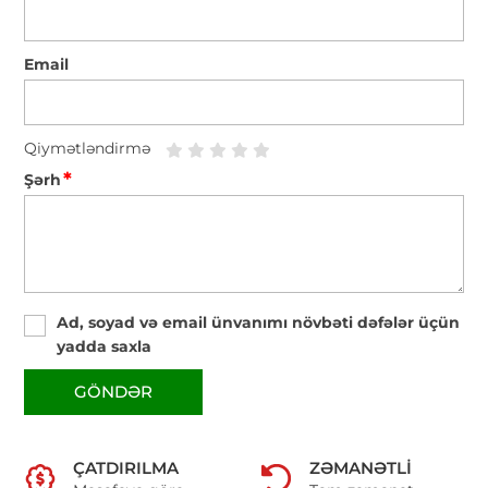
Email
Qiymətləndirmə
*
Şərh
Ad, soyad və email ünvanımı növbəti dəfələr üçün
yadda saxla
GÖNDƏR
ÇATDIRILMA
ZƏMANƏTLI