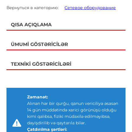
Вернуться в категорию:
Сетевое оборудование
QISA AÇIQLAMA
ÜMUMI GÖSTƏRICILƏR
TEXNIKI GÖSTƏRICILƏRI
Zəmanət:
Alınan hər bir qurğu, qanun vericiliyə əsasən
14 gün müddətində xarici görünüşü olduğu
kimi qalıbsa, fiziki müdaxilə edilməyibsə,
dəyişdirilib və qaytarıla bilər.
Çatdırılma şərtləri: