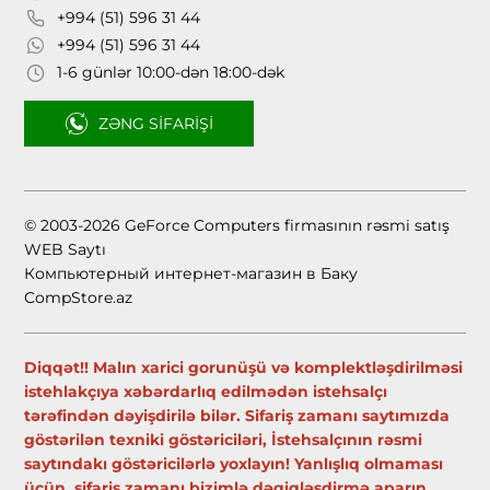
+994 (51) 596 31 44
+994 (51) 596 31 44
1-6 günlər 10:00-dən 18:00-dək
ZƏNG SIFARIŞI
© 2003-2026 GeForce Computers firmasının rəsmi satış
WEB Saytı
Компьютерный интернет-магазин в Баку
CompStore.az
Diqqət!! Malın xarici gorunüşü və komplektləşdirilməsi
istehlakçıya xəbərdarlıq edilmədən istehsalçı
tərəfindən dəyişdirilə bilər. Sifariş zamanı saytımızda
göstərilən texniki göstəriciləri, İstehsalçının rəsmi
saytındakı göstəricilərlə yoxlayın! Yanlışlıq olmaması
üçün, sifariş zamanı bizimlə dəqiqləşdirmə aparın.