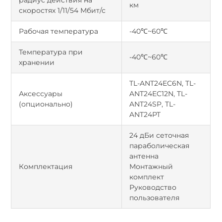
радиус действия на
км
скоростях 1/11/54 Мбит/с
Рабочая температура
-40℃~60℃
Температура при
-40℃~60℃
хранении
TL-ANT24EC6N, TL-
Аксессуары
ANT24EC12N, TL-
(опционально)
ANT24SP, TL-
ANT24PT
24 дБи сеточная
параболическая
антенна
Комплектация
Монтажный
комплект
Руководство
пользователя