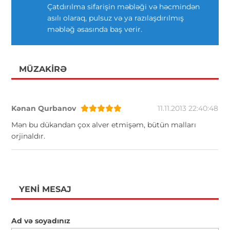
Çatdırılma sifarişin məbləği və həcmindən
asılı olaraq, pulsuz və ya razılaşdırılmış
məbləğ əsasında baş verir.
MÜZAKIRƏ
Kənan Qurbanov
11.11.2013 22:40:48
Mən bu dükandan çox alver etmişəm, bütün malları
orjinaldır.
YENI MESAJ
Ad və soyadınız