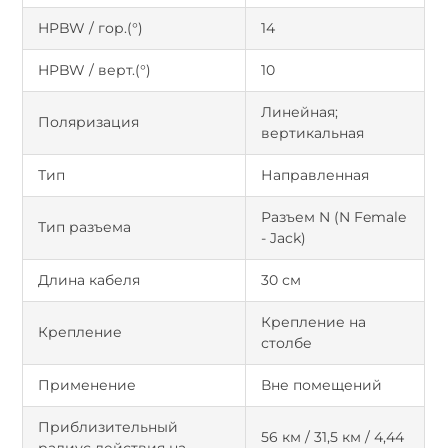
HPBW / гор.(°)
14
HPBW / верт.(°)
10
Линейная;
Поляризация
вертикальная
Тип
Направленная
Разъем N (N Female
Тип разъема
- Jack)
Длина кабеля
30 см
Крепление на
Крепление
столбе
Применение
Вне помещений
Приблизительный
56 км / 31,5 км / 4,44