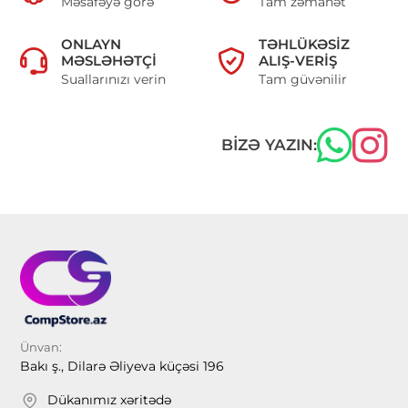
Məsafəyə görə
Tam zəmanət
ONLAYN
TƏHLÜKƏSIZ
MƏSLƏHƏTÇI
ALIŞ-VERIŞ
Suallarınızı verin
Tam güvənilir
BIZƏ YAZIN:
Ünvan:
Bakı ş., Dilarə Əliyeva küçəsi 196
Dükanımız xəritədə