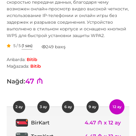
скоростью передачи данных, благодаря чему
возможен онлайн-просмотр видео высокой четкости,
использование IP-телефонии и онлайн игры без
задержек и разрывов соединения. Устройство
выполнено в стильном корпусе и оснащено кнопкой
WPS для быстрой установки защиты WPA2.
5 / 5
(1 səs)
249 baxış
Anbarda:
Bitib
Mağazada:
Bitib
47 ₼
Nağd:
2 ay
3 ay
6 ay
9 ay
12 ay
4.47 ₼ x 12 ay
BirKart