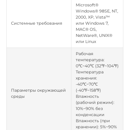
Microsoft®
Windows® 98SE, NT,
2000, XP, Vista™
Системные требования
или Windows 7,
MAC® OS,
NetWare®, UNIX®
или Linux
Рабочая
температура:
0℃~40℃ (32℉~104℉)
Температура
хранения:
-40℃~70℃
Параметры окружающей
(-40℉~158℉)
среды
Влажность
(рабочий режим):
10%~90% без
конденсации
Влажность (при
хранении): 5%~90%