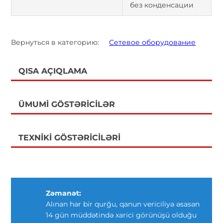
без конденсации
Вернуться в категорию:
Сетевое оборудование
QISA AÇIQLAMA
ÜMUMI GÖSTƏRICILƏR
TEXNIKI GÖSTƏRICILƏRI
Zəmanət:
Alınan hər bir qurğu, qanun vericiliyə əsasən
14 gün müddətində xarici görünüşü olduğu