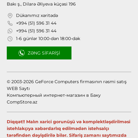
Bakı ş., Dilarə Əliyeva küçəsi 196
Dükanımız xəritədə
+994 (51) 596 31 44
+994 (51) 596 31 44
1-6 günlər 10:00-dən 18:00-dək
ZƏNG SIFARIŞI
© 2003-2026 GeForce Computers firmasının rəsmi satış
WEB Saytı
Компьютерный интернет-магазин в Баку
CompStore.az
Diqqət!! Malın xarici gorunüşü və komplektləşdirilməsi
istehlakçıya xəbərdarlıq edilmədən istehsalçı
tərəfindən dəyişdirilə bilər. Sifariş zamanı saytımızda