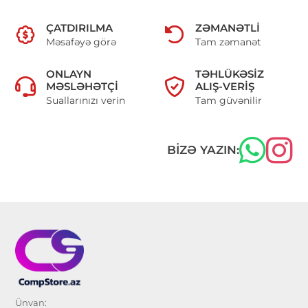
ÇATDIRILMA
ZƏMANƏTLI
Məsafəyə görə
Tam zəmanət
ONLAYN
TƏHLÜKƏSIZ
MƏSLƏHƏTÇI
ALIŞ-VERIŞ
Suallarınızı verin
Tam güvənilir
BIZƏ YAZIN:
Ünvan: