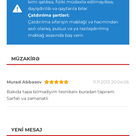
kimi qalıbsa, fiziki müdaxilə edilməyibsə,
dəyişdirilib və qaytarıla bilər.
Çatdırılma şərtləri:
Çatdırılma sifarişin məbləği və həcmindən
asılı olaraq, pulsuz və ya razılaşdırılmış
məbləğ əsasında baş verir.
MÜZAKIRƏ
Murad Abbasov
11.11.2013 20:04:06
Bakıda tapa bilmədiyim texnikanı buradan tapıram.
Sərfəli və zəmanətli
YENI MESAJ