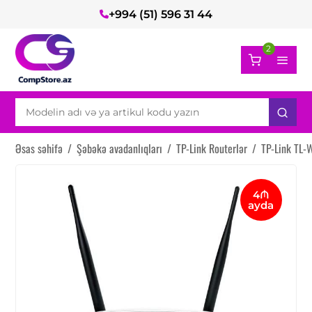
+994 (51) 596 31 44
2
Əsas səhifə
/
Şəbəkə avadanlıqları
/
TP-Link Routerlər
/
TP-Link TL
4₼
ayda