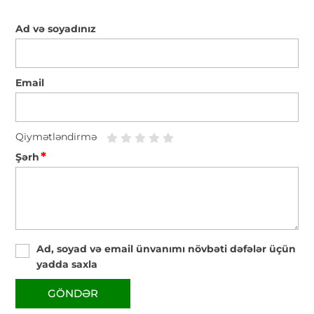
Ad və soyadınız
Email
Qiymətləndirmə
*
Şərh
Ad, soyad və email ünvanımı növbəti dəfələr üçün
yadda saxla
GÖNDƏR