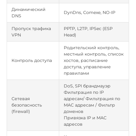
Динамический
DynDns, Comexe, NO-IP
DNS
Пропуск трафика
PPTP, L2TP, IPSec (ESP
VPN
Head)
Родительский контроль,
местный контроль, список
Контроль доступа
хостов, расписание
доступа, управление
правилами
DoS, SPI брандмауэр
Фильтрация по IP
Сетевая
адресам/ Фильтрация по
безопасность
MAC адресам / Фильтр
(firewall)
доменов
Привязка IP и MAC
адресов