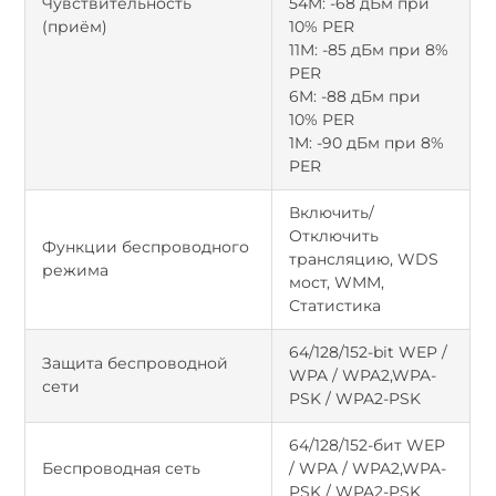
Чувствительность
54M: -68 дБм при
(приём)
10% PER
11M: -85 дБм при 8%
PER
6M: -88 дБм при
10% PER
1M: -90 дБм при 8%
PER
Включить/
Отключить
Функции беспроводного
трансляцию, WDS
режима
мост, WMM,
Статистика
64/128/152-bit WEP /
Защита беспроводной
WPA / WPA2,WPA-
сети
PSK / WPA2-PSK
64/128/152-бит WEP
Беспроводная сеть
/ WPA / WPA2,WPA-
PSK / WPA2-PSK