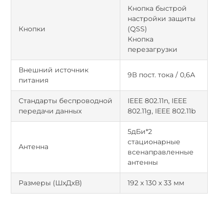
Кнопка быстрой
настройки защиты
Кнопки
(QSS)
Кнопка
перезагрузки
Внешний источник
9В пост. тока / 0,6A
питания
Стандарты беспроводной
IEEE 802.11n, IEEE
передачи данных
802.11g, IEEE 802.11b
5дБи*2
стационарные
Антенна
всенаправленные
антенны
Размеры (ШхДхВ)
192 x 130 x 33 мм