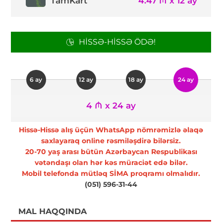
TamKart
4.47 ₼ x 12 ay
HISSƏ-HISSƏ ÖDƏ!
6 ay
12 ay
18 ay
24 ay
4 ₼ x 24 ay
Hissə-Hissə alış üçün WhatsApp nömrəmizlə əlaqə
saxlayaraq online rəsmiləşdirə bilərsiz.
20-70 yaş arası bütün Azərbaycan Respublikası
vətəndaşı olan hər kəs müraciət edə bilər.
Mobil telefonda mütləq SİMA proqramı olmalıdır.
(051) 596-31-44
MAL HAQQINDA