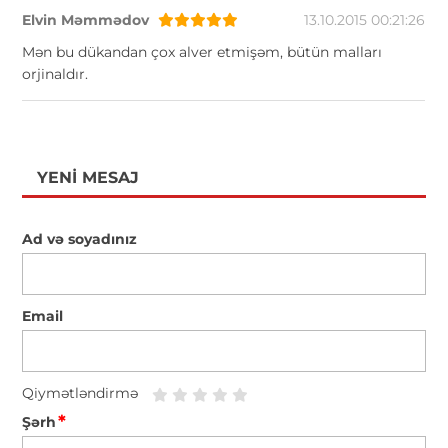
Elvin Məmmədov
13.10.2015 00:21:26
Mən bu dükandan çox alver etmişəm, bütün malları
orjinaldır.
YENI MESAJ
Ad və soyadınız
Email
Qiymətləndirmə
*
Şərh