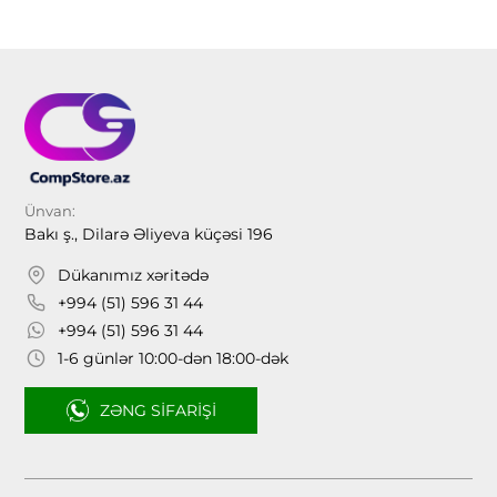
Ünvan:
Bakı ş., Dilarə Əliyeva küçəsi 196
Dükanımız xəritədə
+994 (51) 596 31 44
+994 (51) 596 31 44
1-6 günlər 10:00-dən 18:00-dək
ZƏNG SIFARIŞI