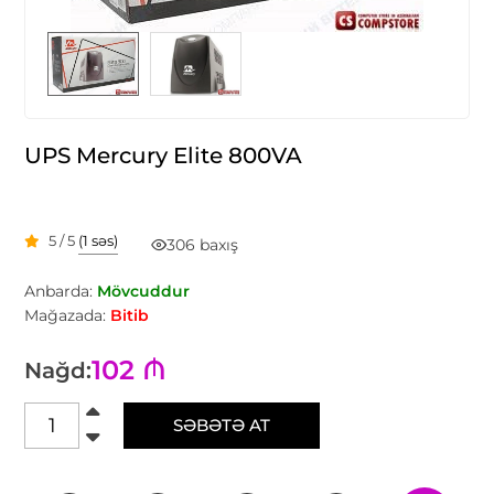
UPS Mercury Elite 800VA
5 / 5
(1 səs)
306 baxış
Anbarda:
Mövcuddur
Mağazada:
Bitib
102 ₼
Nağd:
SƏBƏTƏ AT