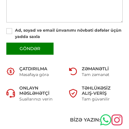
Ad, soyad və email ünvanımı növbəti dəfələr üçün
yadda saxla
GÖNDƏR
ÇATDIRILMA
ZƏMANƏTLI
Məsafəyə görə
Tam zəmanət
ONLAYN
TƏHLÜKƏSIZ
MƏSLƏHƏTÇI
ALIŞ-VERIŞ
Suallarınızı verin
Tam güvənilir
BIZƏ YAZIN: