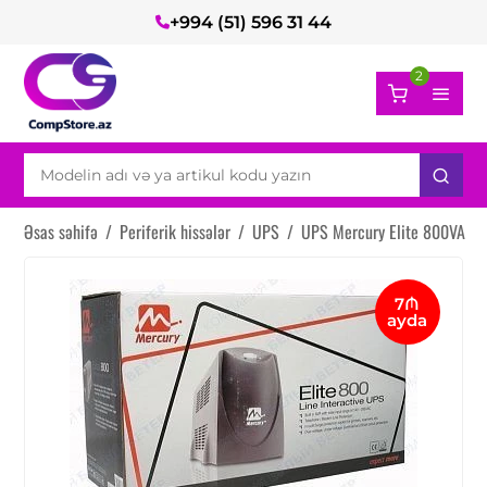
+994 (51) 596 31 44
2
Əsas səhifə
/
Periferik hissələr
/
UPS
/
UPS Mercury Elite 800VA
7₼
ayda