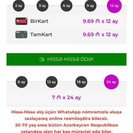
2 ay
3 ay
6 ay
9 ay
12 ay
9.69 ₼ x 12 ay
BirKart
TamKart
9.69 ₼ x 12 ay
HISSƏ-HISSƏ ÖDƏ!
6 ay
12 ay
18 ay
24 ay
7 ₼ x 24 ay
Hissə-Hissə alış üçün WhatsApp nömrəmizlə əlaqə
saxlayaraq online rəsmiləşdirə bilərsiz.
20-70 yaş arası bütün Azərbaycan Respublikası
vətəndaşı olan hər kəs müraciət edə bilər.