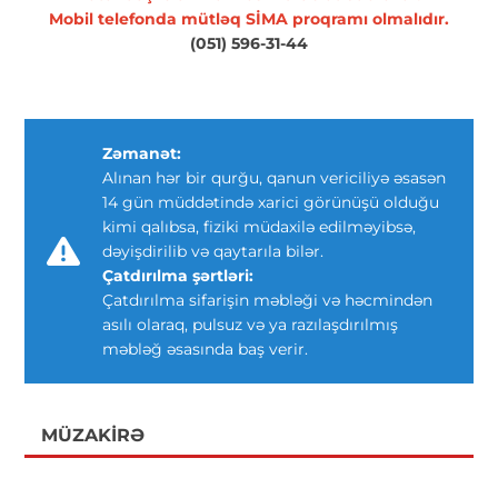
Mobil telefonda mütləq SİMA proqramı olmalıdır.
(051) 596-31-44
Zəmanət:
Alınan hər bir qurğu, qanun vericiliyə əsasən
14 gün müddətində xarici görünüşü olduğu
kimi qalıbsa, fiziki müdaxilə edilməyibsə,
dəyişdirilib və qaytarıla bilər.
Çatdırılma şərtləri:
Çatdırılma sifarişin məbləği və həcmindən
asılı olaraq, pulsuz və ya razılaşdırılmış
məbləğ əsasında baş verir.
MÜZAKIRƏ