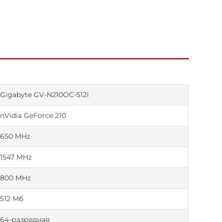
Gigabyte GV-N210OC-512I
nVidia GeForce 210
650 MHz
1547 MHz
800 MHz
512 Мб
64-разрядная