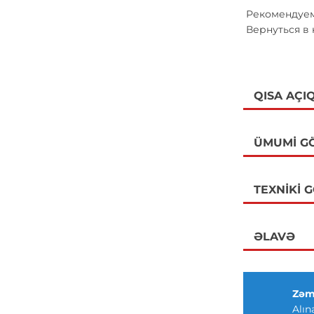
Рекомендуем
Вернуться в
QISA AÇI
ÜMUMI G
TEXNIKI 
ƏLAVƏ
Zəm
Alın