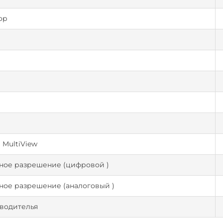
ор
MultiView
ное разрешение (цифровой )
ное разрешение (аналоговый )
водителья