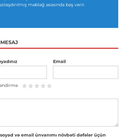
azılaşdırılmış məbləğ əsasında baş verir.
 MESAJ
oyadınız
Email
əndirmə
 soyad və email ünvanımı növbəti dəfələr üçün