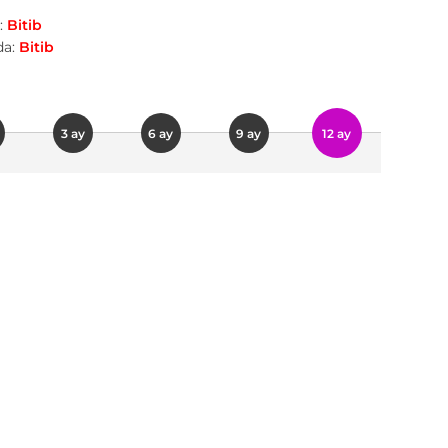
:
Bitib
a:
Bitib
3 ay
6 ay
9 ay
12 ay