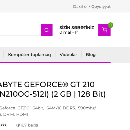
Daxil ol / Qeydiyyat
0
2
SIZIN SƏBƏTINIZ
0
mal -
₼
Kompüter toplamaq
Videolar
Blog
ABYTE GEFORCE® GT 210
N210OC-512I) (2 GB | 128 Bit)
 Geforce GT210 , 64bit, 64Mx16 DDR3, 590mhz/
, DVI+I, HDMI
1 səs)
167 baxış