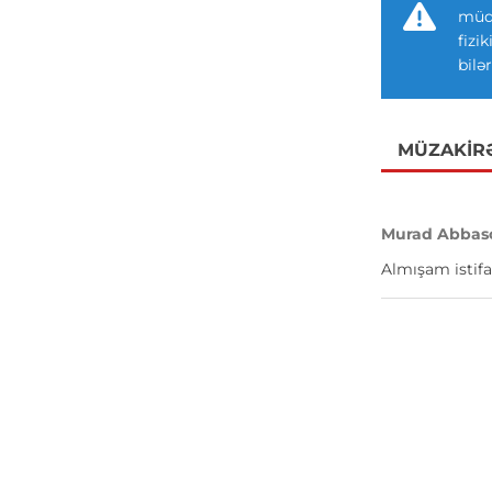
müdd
fizi
bilər
MÜZAKIR
Murad Abbas
Almışam istifa