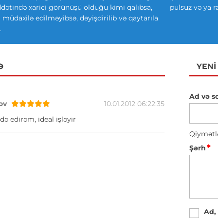
ətində xarici görünüşü olduğu kimi qalıbsa,
pulsuz və ya r
ki müdaxilə edilməyibsə, dəyişdirilib və qaytarıla
.
Ə
YENI
Ad və s
ov
10.01.2012 06:22:35
də edirəm, ideal işləyir
Qiymətl
*
Şərh
Ad,