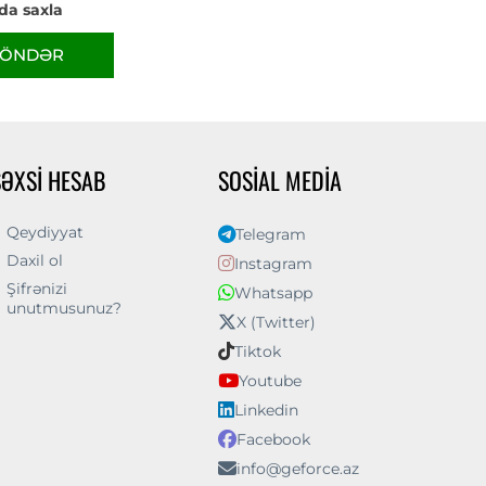
da saxla
ÖNDƏR
ŞƏXSI HESAB
SOSIAL MEDIA
Qeydiyyat
Telegram
Daxil ol
Instagram
Şifrənizi
Whatsapp
unutmusunuz?
X (Twitter)
Tiktok
Youtube
Linkedin
Facebook
info@geforce.az