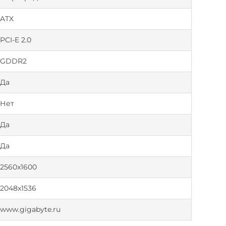
ATX
PCI-E 2.0
GDDR2
Да
Нет
Да
Да
2560x1600
2048x1536
www.gigabyte.ru