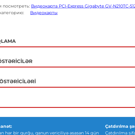
 посмотреть:
Видеокарта PCI-Express Gigabyte GV-N210TC-51
 категорию:
Видеокарты
QLAMA
ÖSTƏRICILƏR
GÖSTƏRICILƏRI
anət:
Çatdırılma şər
an hər bir qurğu, qanun vericiliyə əsasən 14 gün
Çatdırılma sif