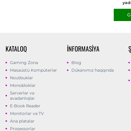
yad
G
KATALOQ
İNFORMASIYA
Gaming Zona
Blog
Masaüstü Kompüterlər
Dükanımız haqqında
Noutbuklar
Monobloklar
Serverlər və
avadanlıqlar
E-Book Reader
Monitorlar və TV
Ana platalar
Prosessorlar