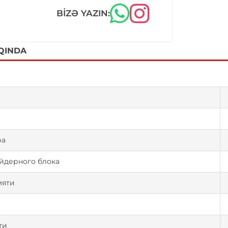
BIZƏ YAZIN:
QINDA
ра
йдерного блока
мяти
ти