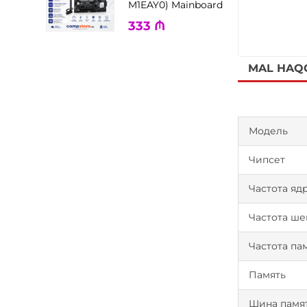
M1EAY0) Mainboard
333
₼
MAL HAQ
Модель
Чипсет
Частота яд
Частота ше
Частота па
Память
Шина памя