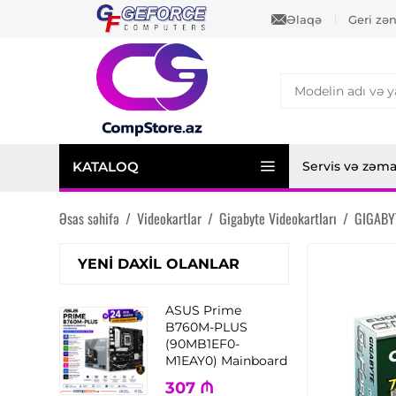
Əlaqə
Geri zə
KATALOQ
Servis və zəm
Əsas səhifə
/
Videokartlar
/
Gigabyte Videokartları
/
GIGABY
YENI DAXIL OLANLAR
ASUS Prime
B760M-PLUS
(90MB1EF0-
M1EAY0) Mainboard
307
₼