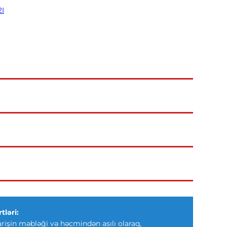
2I
tləri:
arişin məbləği və həcmindən asılı olaraq,