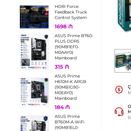
HORI Force
Feedback Truck
Control System
1698
₼
ASUS Prime B760-
PLUS DDR5
(90MB1EF0-
M0AAY0)
Mainboard
315
₼
ASUS Prime
H610M-K ARGB
Ç
(90MB1G90-
M
M0EAY0)
Mainboard
184
₼
M
ASUS Prime
S
B760M-A WiFi
(90MB1EL0-