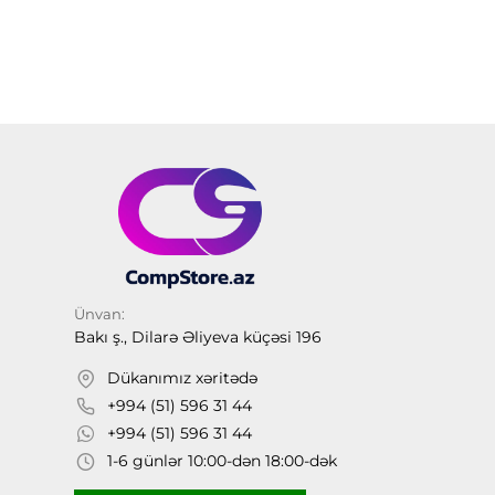
Ünvan:
Bakı ş., Dilarə Əliyeva küçəsi 196
Dükanımız xəritədə
+994 (51) 596 31 44
+994 (51) 596 31 44
1-6 günlər 10:00-dən 18:00-dək