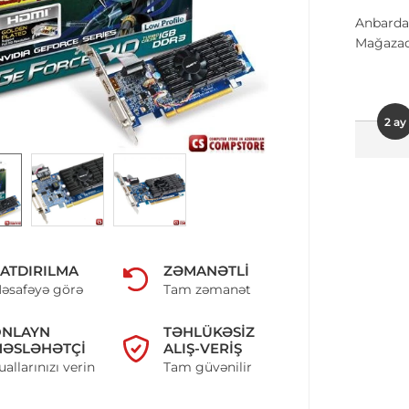
Anbarda
Mağazad
2 ay
ATDIRILMA
ZƏMANƏTLI
əsafəyə görə
Tam zəmanət
ONLAYN
TƏHLÜKƏSIZ
ƏSLƏHƏTÇI
ALIŞ-VERIŞ
uallarınızı verin
Tam güvənilir