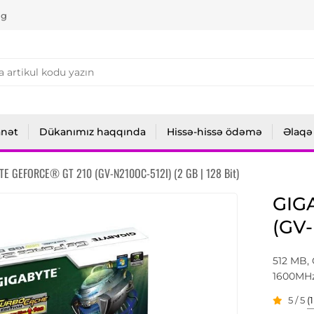
ng
anət
Dükanımız haqqında
Hissə-hissə ödəmə
Əlaqə
TE GEFORCE® GT 210 (GV-N210OC-512I) (2 GB | 128 Bit)
GIG
(GV-
512 MB,
1600MHz
5 / 5
(