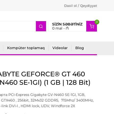
Daxil ol / Qeydiyyat
0
2
SIZIN SƏBƏTINIZ
0
mal -
₼
Kompüter toplamaq
Videolar
Blog
ABYTE GEFORCE® GT 460
N460 SE-1GI) (1 GB | 128 Bit)
рта PCI-Express Gigabyte GV-N460 SE-1GI, 1GB,
 GTX460 , 256bit, 32Mx32 GDDR5, 715Mhz/ 3400MHz,
-link DVI-I , HDMI lock, UDV, Windforce 2X