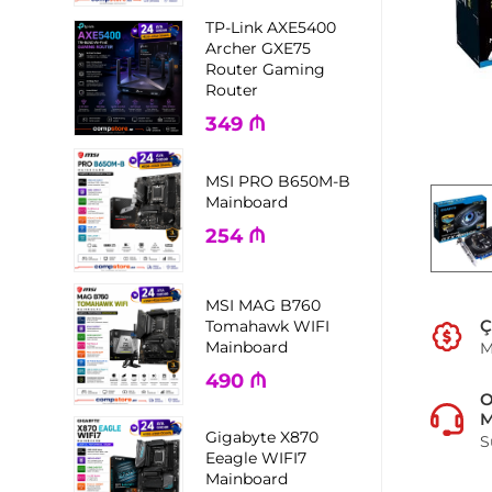
TP-Link AXE5400
Archer GXE75
Router Gaming
Router
349
₼
MSI PRO B650M-B
Mainboard
254
₼
MSI MAG B760
Ç
Tomahawk WIFI
Mainboard
M
490
₼
M
Gigabyte X870
S
Eeagle WIFI7
Mainboard