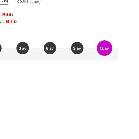
1 səs)
251 baxış
:
Bitib
a:
Bitib
3 ay
6 ay
9 ay
12 ay