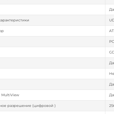
Д
характеристики
U
ор
AT
PC
G
Д
Не
Д
MultiView
Д
ное разрешение (цифровой )
25