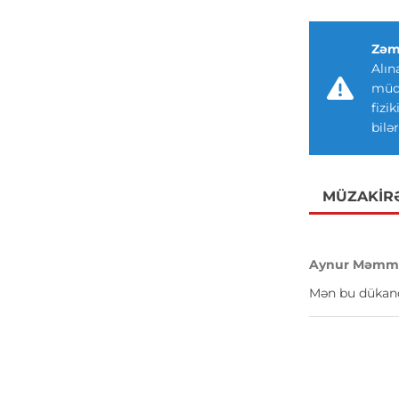
Zəm
Alın
müdd
fizi
bilər
MÜZAKIR
Aynur Məmmə
Mən bu dükanda