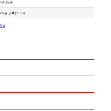
48x1536
w.gigabyte.ru
1GI