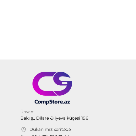
Ünvan:
Bakı ş., Dilarə Əliyeva küçəsi 196
Dükanımız xəritədə