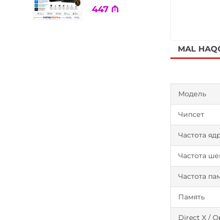
447
₼
MAL HAQ
Модель
Чипсет
Частота яд
Частота ше
Частота па
Память
Direct X / 