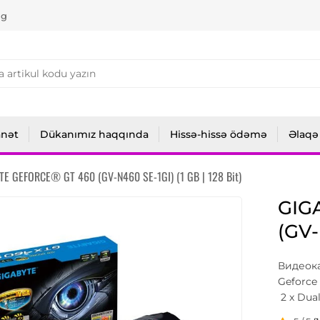
ng
anət
Dükanımız haqqında
Hissə-hissə ödəmə
Əlaqə
E GEFORCE® GT 460 (GV-N460 SE-1GI) (1 GB | 128 Bit)
GIG
(GV-
Видеока
Geforce
2 x Dual