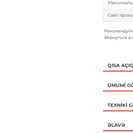
Максималь
Сайт произ
Рекомендуем
Вернуться в
QISA AÇI
ÜMUMI G
TEXNIKI 
ƏLAVƏ