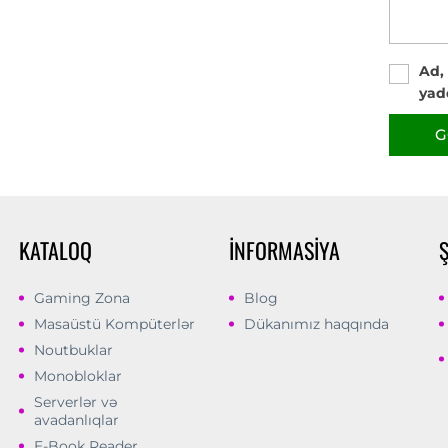
Ad,
yad
G
KATALOQ
İNFORMASIYA
Gaming Zona
Blog
Masaüstü Kompüterlər
Dükanımız haqqında
Noutbuklar
Monobloklar
Serverlər və
avadanlıqlar
E-Book Reader