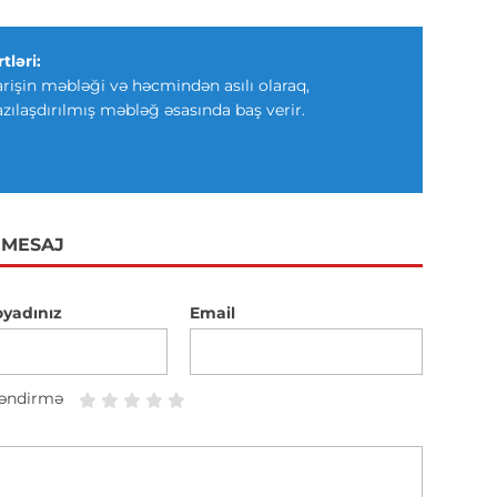
tləri:
arişin məbləği və həcmindən asılı olaraq,
azılaşdırılmış məbləğ əsasında baş verir.
 MESAJ
oyadınız
Email
əndirmə