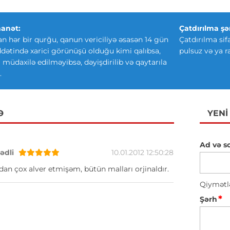
anət:
Çatdırılma şər
an hər bir qurğu, qanun vericiliyə əsasən 14 gün
Çatdırılma sif
ətində xarici görünüşü olduğu kimi qalıbsa,
pulsuz və ya r
ki müdaxilə edilməyibsə, dəyişdirilib və qaytarıla
.
Ə
YENI
Ad və s
dli
10.01.2012 12:50:28
n çox alver etmişəm, bütün malları orjinaldır.
Qiymətl
*
Şərh