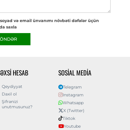
 soyad və email ünvanımı növbəti dəfələr üçün
da saxla
ÖNDƏR
ŞƏXSI HESAB
SOSIAL MEDIA
Qeydiyyat
Telegram
Daxil ol
Instagram
Şifrənizi
Whatsapp
unutmusunuz?
X (Twitter)
Tiktok
Youtube