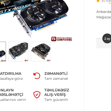
5 / 5
(
Anbarda
Mağazad
2 ay
ATDIRILMA
ZƏMANƏTLI
əsafəyə görə
Tam zəmanət
ONLAYN
TƏHLÜKƏSIZ
ƏSLƏHƏTÇI
ALIŞ-VERIŞ
uallarınızı verin
Tam güvənilir