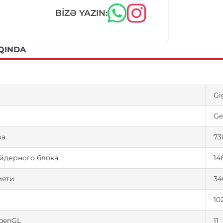
BIZƏ YAZIN:
QINDA
Gi
Ge
ра
73
йдерного блока
14
мяти
34
10
OpenGL
11