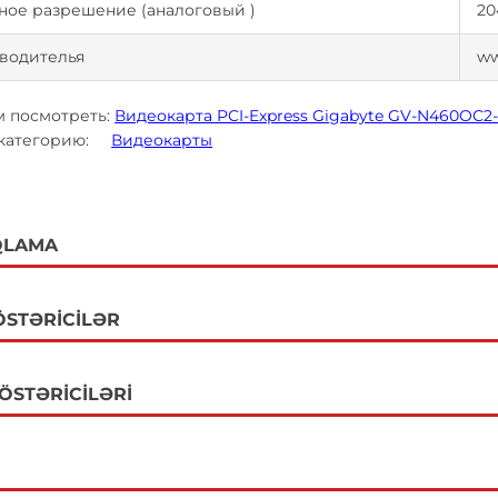
ное разрешение (аналоговый )
20
водителья
ww
 посмотреть:
Видеокарта PCI-Express Gigabyte GV-N460OC2-
 категорию:
Видеокарты
QLAMA
ÖSTƏRICILƏR
GÖSTƏRICILƏRI