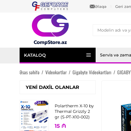
Əlaqə
Geri zə
KATALOQ
Servis və zəm
Əsas səhifə
/
Videokartlar
/
Gigabyte Videokartları
/
GIGABYT
YENI DAXIL OLANLAR
Polartherm X-10 by
Thermal Grizzly 2
gr (S-PT-X10-002)
15
₼