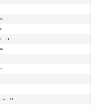
а
DV
X
I-E 2.0
DR5
а
т
а
а
60x1600