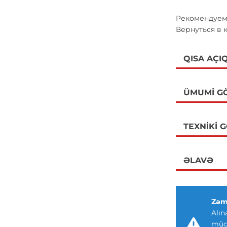
Рекомендуем
Вернуться 
QISA AÇI
ÜMUMI G
TEXNIKI 
ƏLAVƏ
Zəm
Alın
müdd