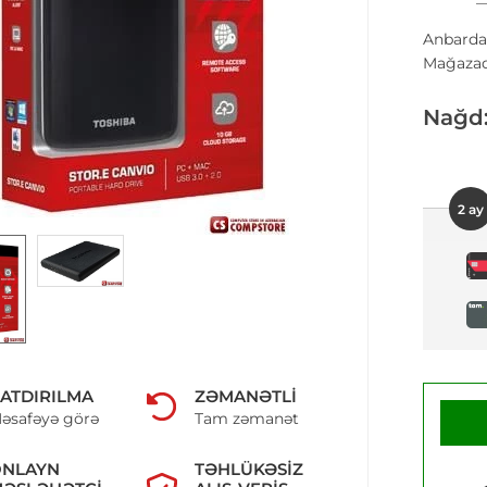
Anbarda
Mağazad
Nağd
2 ay
ATDIRILMA
ZƏMANƏTLI
əsafəyə görə
Tam zəmanət
ONLAYN
TƏHLÜKƏSIZ