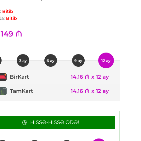
:
Bitib
a:
Bitib
149 ₼
:
3 ay
6 ay
9 ay
12 ay
14.16 ₼ x 12 ay
BirKart
TamKart
14.16 ₼ x 12 ay
HISSƏ-HISSƏ ÖDƏ!