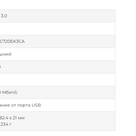
3.0
C720EK3CA
шний
D
0 Мбит/с
ание от порта USB
 82.4 x 21 мм
 234 г