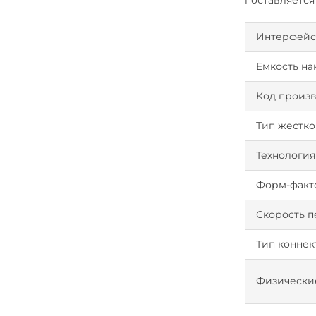
поставляется
Интерфей
Емкость на
Код произ
Тип жестко
Технология
Форм-факт
Скорость п
Тип коннек
Физические