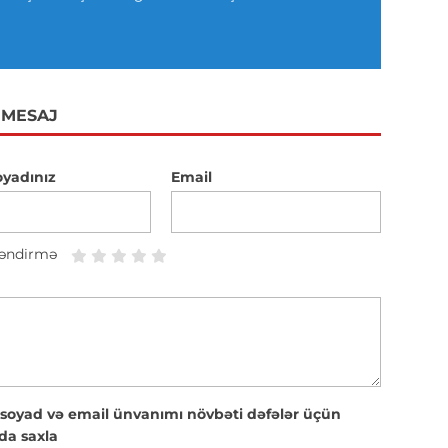
 MESAJ
oyadınız
Email
əndirmə
 soyad və email ünvanımı növbəti dəfələr üçün
da saxla