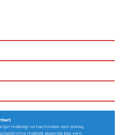
tləri:
arişin məbləği və həcmindən asılı olaraq,
azılaşdırılmış məbləğ əsasında baş verir.