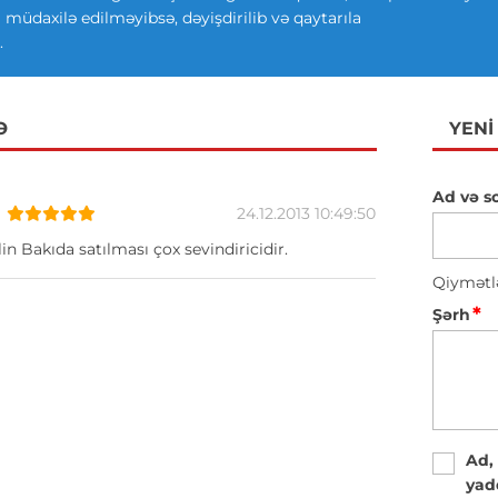
ki müdaxilə edilməyibsə, dəyişdirilib və qaytarıla
.
Ə
YENI
Ad və s
24.12.2013 10:49:50
in Bakıda satılması çox sevindiricidir.
Qiymətl
*
Şərh
Ad,
yad