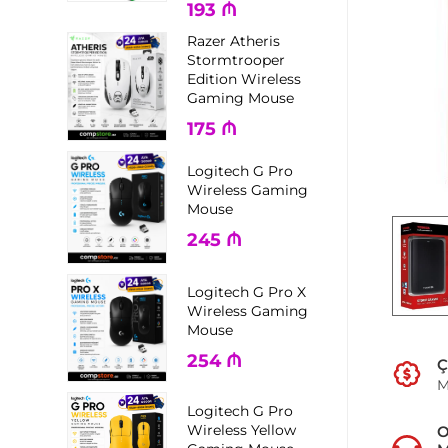
193
₼
Razer Atheris
Stormtrooper
Edition Wireless
Gaming Mouse
175
₼
Logitech G Pro
Wireless Gaming
Mouse
245
₼
Logitech G Pro X
Wireless Gaming
Mouse
254
₼
Ç
M
Logitech G Pro
Wireless Yellow