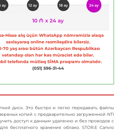
6 ay
12 ay
18 ay
24 ay
10 ₼ x 24 ay
sə-Hissə alış üçün WhatsApp nömrəmizlə əlaqə
saxlayaraq online rəsmiləşdirə bilərsiz.
0-70 yaş arası bütün Azərbaycan Respublikası
vətəndaşı olan hər kəs müraciət edə bilər.
bil telefonda mütləq SİMA proqramı olmalıdır.
(051) 596-31-44
ткий диск. Это быстро и легко передавать файлы
резервных копий с предварительно загруженной NTI
чить доступ к данным удаленно и без проводов с
для бесплатного хранения облако. STOR.E Canvio