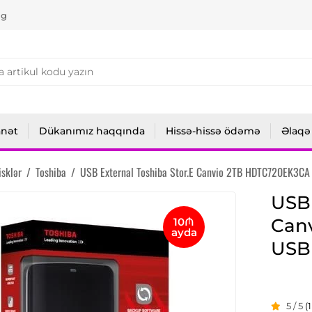
ng
anət
Dükanımız haqqında
Hissə-hissə ödəmə
Əlaqə
isklər
/
Toshiba
/
USB External Toshiba Stor.E Canvio 2TB HDTC720EK3CA 
USB 
Can
10₼
ayda
USB 
5 / 5
(