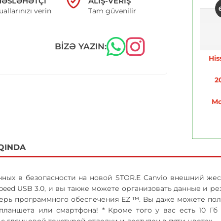
ƏSLƏHƏTÇI
ALIŞ-VERIŞ
uallarınızı verin
Tam güvənilir
BIZƏ YAZIN:
His
2
Mo
QINDA
ных в безопасности на новой STOR.E Canvio внешний жес
peed ​​USB 3.0, и вы также можете организовать данные и 
ерь программного обеспечения EZ ™. Вы даже можете полу
планшета или смартфона! * Кроме того у вас есть 10 Гб 