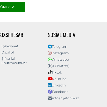
ÖNDƏR
ŞƏXSI HESAB
SOSIAL MEDIA
Qeydiyyat
Telegram
Daxil ol
Instagram
Şifrənizi
Whatsapp
unutmusunuz?
X (Twitter)
Tiktok
Youtube
Linkedin
Facebook
info@geforce.az