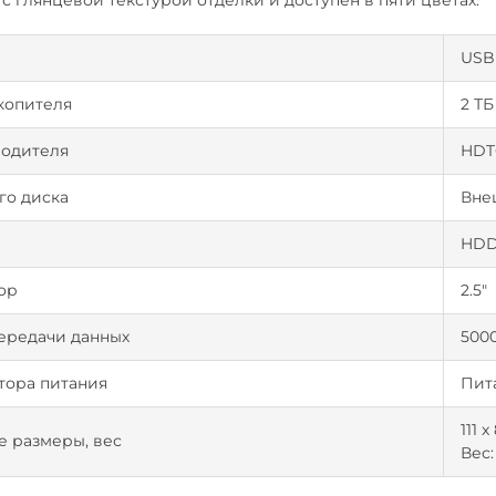
 с глянцевой текстурой отделки и доступен в пяти цветах.
с
USB 
копителя
2 ТБ
водителя
HDT
го диска
Вне
HD
ор
2.5"
ередачи данных
500
тора питания
Пит
111 x
 размеры, вес
Вес: