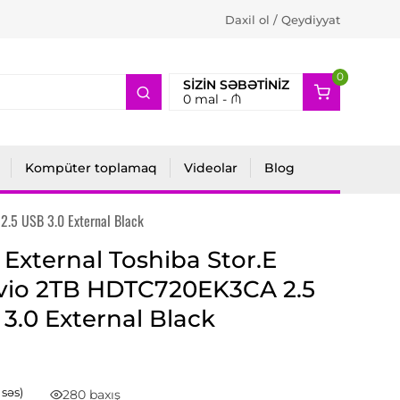
Daxil ol / Qeydiyyat
0
2
SIZIN SƏBƏTINIZ
0
mal -
₼
Kompüter toplamaq
Videolar
Blog
2.5 USB 3.0 External Black
External Toshiba Stor.E
vio 2TB HDTC720EK3CA 2.5
3.0 External Black
1 səs)
280 baxış