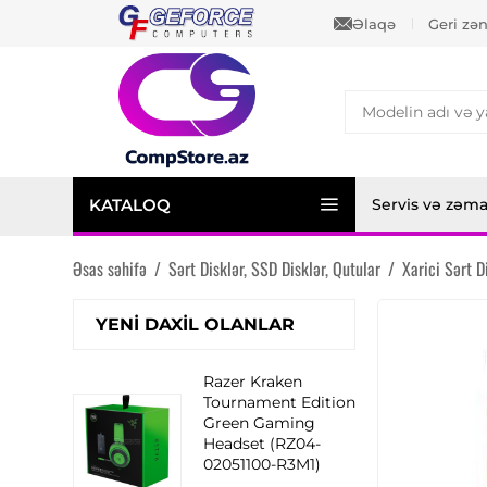
Əlaqə
Geri zə
KATALOQ
Servis və zəm
Əsas səhifə
/
Sərt Disklər, SSD Disklər, Qutular
/
Xarici Sərt D
YENI DAXIL OLANLAR
Razer Kraken
Tournament Edition
Green Gaming
Headset (RZ04-
02051100-R3M1)