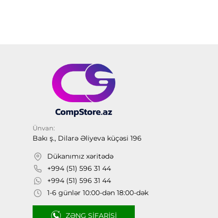
Ünvan:
Bakı ş., Dilarə Əliyeva küçəsi 196
Dükanımız xəritədə
+994 (51) 596 31 44
+994 (51) 596 31 44
1-6 günlər 10:00-dən 18:00-dək
ZƏNG SIFARIŞI