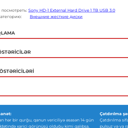
 посмотреть:
Sony HD-1 External Hard Drive 1 TB USB 3.0
в категорию:
Внешние жесткие диски
QLAMA
ÖSTƏRICILƏR
GÖSTƏRICILƏRI
anət:
Çatdırılma şər
an hər bir qurğu, qanun vericiliyə əsasən 14 gün
Çatdırılma sif
ətində xarici görünüşü olduğu kimi qalıbsa,
pulsuz və ya r