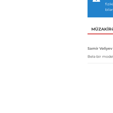
fizi
bilər
MÜZAKIR
Samir Vəliyev
Belə bir model