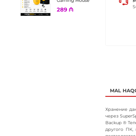
M
Gaming Mouse
S
289
₼
MAL HAQ
Хранение дан
через SuperS
Backup ® Теп
другого ПК, 