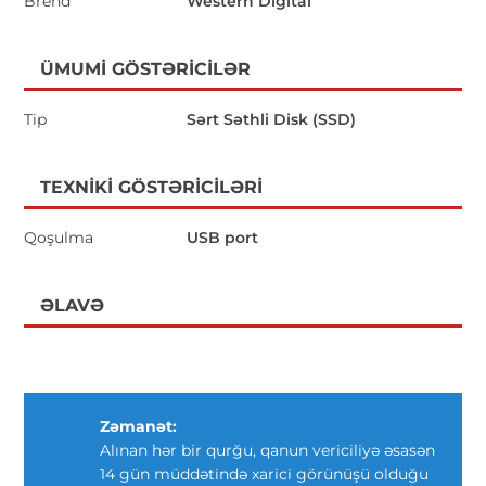
Brend
Western Digital
ÜMUMI GÖSTƏRICILƏR
Tip
Sərt Səthli Disk (SSD)
TEXNIKI GÖSTƏRICILƏRI
Qoşulma
USB port
ƏLAVƏ
Zəmanət:
Alınan hər bir qurğu, qanun vericiliyə əsasən
14 gün müddətində xarici görünüşü olduğu