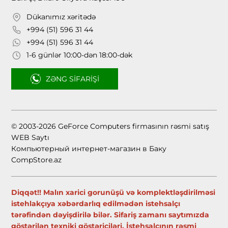
Dükanımız xəritədə
+994 (51) 596 31 44
+994 (51) 596 31 44
1-6 günlər 10:00-dən 18:00-dək
ZƏNG SIFARIŞI
© 2003-2026 GeForce Computers firmasının rəsmi satış
WEB Saytı
Компьютерный интернет-магазин в Баку
CompStore.az
Diqqət!! Malın xarici gorunüşü və komplektləşdirilməsi
istehlakçıya xəbərdarlıq edilmədən istehsalçı
tərəfindən dəyişdirilə bilər. Sifariş zamanı saytımızda
göstərilən texniki göstəriciləri, İstehsalçının rəsmi