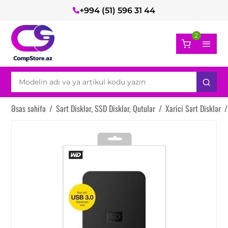
+994 (51) 596 31 44
2
Əsas səhifə
/
Sərt Disklər, SSD Disklər, Qutular
/
Xarici Sərt Disklər
/