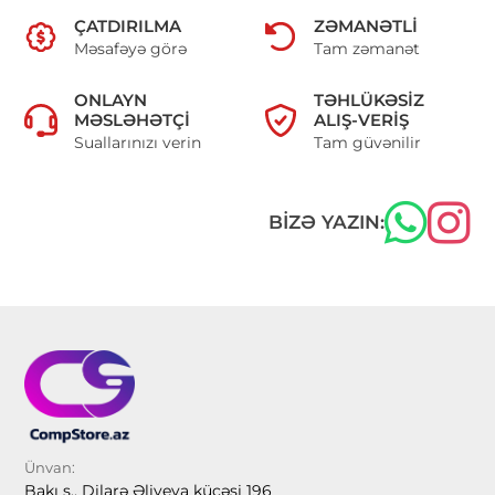
ÇATDIRILMA
ZƏMANƏTLI
Məsafəyə görə
Tam zəmanət
ONLAYN
TƏHLÜKƏSIZ
MƏSLƏHƏTÇI
ALIŞ-VERIŞ
Suallarınızı verin
Tam güvənilir
BIZƏ YAZIN:
Ünvan:
Bakı ş., Dilarə Əliyeva küçəsi 196