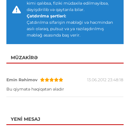
kimi qalıbsa, fiziki müdaxilə edilməyibsə,
dəyişdirilib və qaytarıla bilər.
Çatdırılma şərtləri:
Çatdırılma sifarişin məbləği və həcmindən
asılı olaraq, pulsuz və ya razılaşdırılmış
məbləğ əsasında baş verir.
MÜZAKIRƏ
Emin Rəhimov
13.06.2012 23:48:18
Bu qiymətə həqiqətən əladır
YENI MESAJ