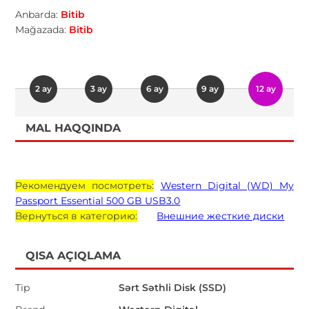
Anbarda:
Bitib
Mağazada:
Bitib
2 ay
3 ay
6 ay
9 ay
12 ay
MAL HAQQINDA
Рекомендуем посмотреть:
Western Digital (WD) My
Passport Essential 500 GB USB3.0
Вернуться в категорию:
Внешние жесткие диски
QISA AÇIQLAMA
Tip
Sərt Səthli Disk (SSD)