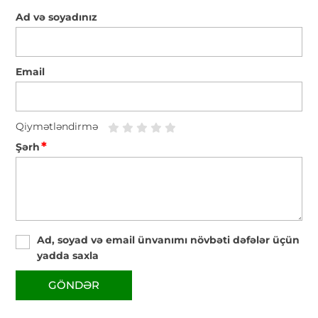
Ad və soyadınız
Email
Qiymətləndirmə
*
Şərh
Ad, soyad və email ünvanımı növbəti dəfələr üçün
yadda saxla
GÖNDƏR