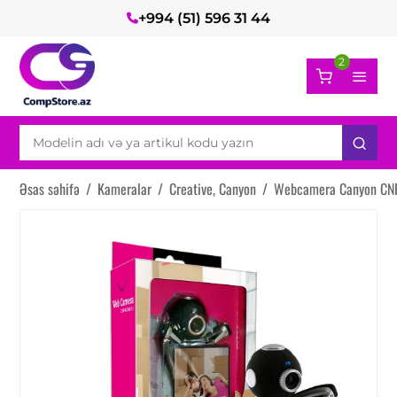
+994 (51) 596 31 44
2
Əsas səhifə
/
Kameralar
/
Creative, Canyon
/
Webcamera Canyon C