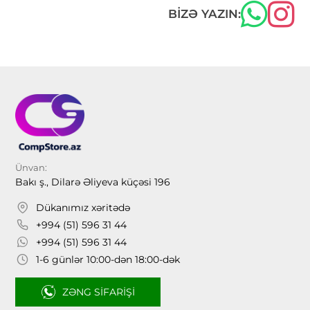
BIZƏ YAZIN:
Ünvan:
Bakı ş., Dilarə Əliyeva küçəsi 196
Dükanımız xəritədə
+994 (51) 596 31 44
+994 (51) 596 31 44
1-6 günlər 10:00-dən 18:00-dək
ZƏNG SIFARIŞI