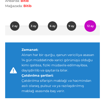
Anbarda:
Bitib
Mağazada:
Bitib
2 ay
3 ay
6 ay
9 ay
12 ay
Zəmanət:
Alınan hər bir qurğu, qanun vericiliyə əsasən
14 gün müddətində xarici görünüşü olduğu
kimi qalıbsa, fiziki müdaxilə edilməyibsə,
dəyişdirilib və qaytarıla bilər.
Çatdırılma şərtləri:
Çatdırılma sifarişin məbləği və həcmindən
asılı olaraq, pulsuz və ya razılaşdırılmış
məbləğ əsasında baş verir.