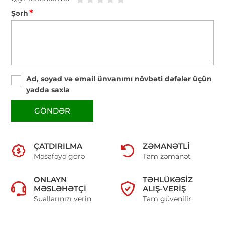
*
Şərh
Ad, soyad və email ünvanımı növbəti dəfələr üçün
yadda saxla
GÖNDƏR
ÇATDIRILMA
ZƏMANƏTLI
Məsafəyə görə
Tam zəmanət
ONLAYN
TƏHLÜKƏSIZ
MƏSLƏHƏTÇI
ALIŞ-VERIŞ
Suallarınızı verin
Tam güvənilir