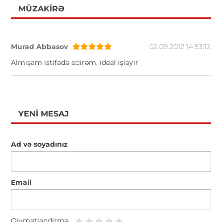
MÜZAKIRƏ
Murad Abbasov
02.09.2012 14:53:12
Almışam istifadə edirəm, ideal işləyir
YENI MESAJ
Ad və soyadınız
Email
Qiymətləndirmə