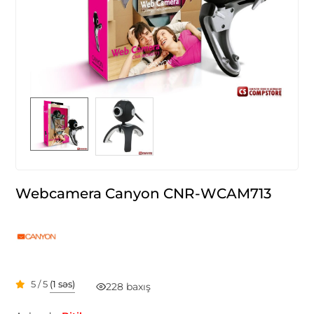
Webcamera Canyon CNR-WCAM713
5 / 5
(1 səs)
228 baxış