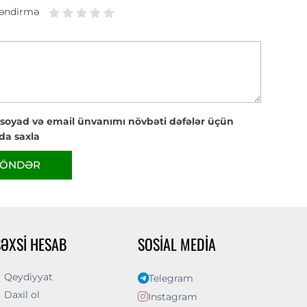
əndirmə
 soyad və email ünvanımı növbəti dəfələr üçün
da saxla
ÖNDƏR
ŞƏXSI HESAB
SOSIAL MEDIA
Qeydiyyat
Telegram
Daxil ol
Instagram