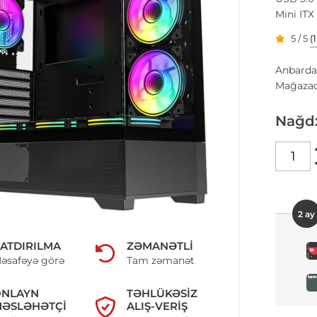
Mini ITX
5 / 5
(
Anbarda
Mağazad
Nağd
2 ay
ATDIRILMA
ZƏMANƏTLI
əsafəyə görə
Tam zəmanət
ONLAYN
TƏHLÜKƏSIZ
ƏSLƏHƏTÇI
ALIŞ-VERIŞ