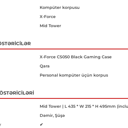
Kompüter korpusu
X-Force
Mid Tower
ÖSTƏRICILƏR
X-Force CS050 Black Gaming Case
Qara
Personal kompüter üçün korpus
GÖSTƏRICILƏRI
Mid Tower | L 435 * W 215 * H 495mm (incl
Dəmir, Şüşə
r
✔