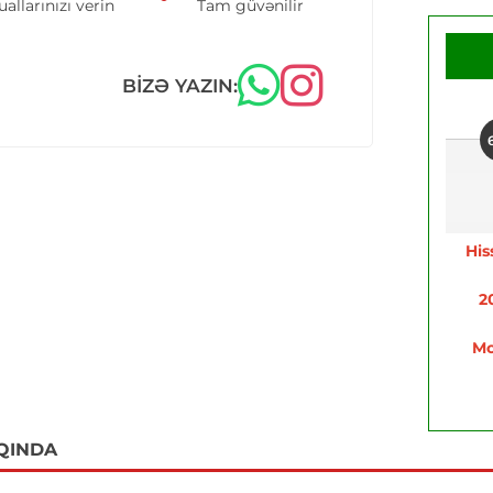
uallarınızı verin
Tam güvənilir
BIZƏ YAZIN:
His
2
Mo
QINDA