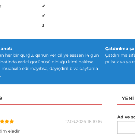
r
✔
r
✔
3
anət:
Çatdırılma şər
an hər bir qurğu, qanun vericiliyə əsasən 14 gün
Çatdırılma sif
ətində xarici görünüşü olduğu kimi qalıbsa,
pulsuz və ya r
ki müdaxilə edilməyibsə, dəyişdirilib və qaytarıla
.
Ə
YENI
Ad və s
12.03.2026 18:10:16
dim eladir