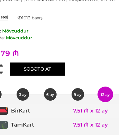
1 səs)
1013 baxış
:
Mövcuddur
a:
Mövcuddur
79 ₼
:
SƏBƏTƏ AT
3 ay
6 ay
9 ay
12 ay
7.51 ₼ x 12 ay
BirKart
TamKart
7.51 ₼ x 12 ay