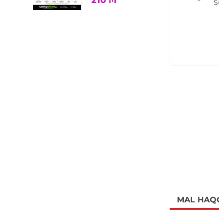
210
₼
S
MAL HAQ