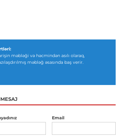
tləri:
arişin məbləği və həcmindən asılı olaraq,
azılaşdırılmış məbləğ əsasında baş verir.
 MESAJ
oyadınız
Email