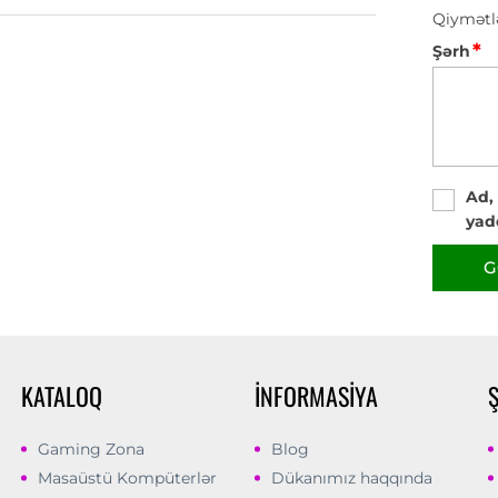
Qiymətl
*
Şərh
Ad,
yad
G
KATALOQ
İNFORMASIYA
Gaming Zona
Blog
Masaüstü Kompüterlər
Dükanımız haqqında