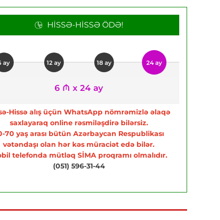
HISSƏ-HISSƏ ÖDƏ!
6 ay
12 ay
18 ay
24 ay
6 ₼ x 24 ay
sə-Hissə alış üçün WhatsApp nömrəmizlə əlaqə
saxlayaraq online rəsmiləşdirə bilərsiz.
0-70 yaş arası bütün Azərbaycan Respublikası
vətəndaşı olan hər kəs müraciət edə bilər.
bil telefonda mütləq SİMA proqramı olmalıdır.
(051) 596-31-44