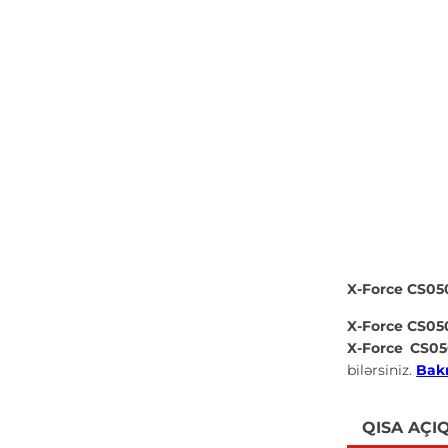
X-Force CS05
X-Force CS05
X-Force CS0
bilərsiniz.
Bakı
QISA AÇI