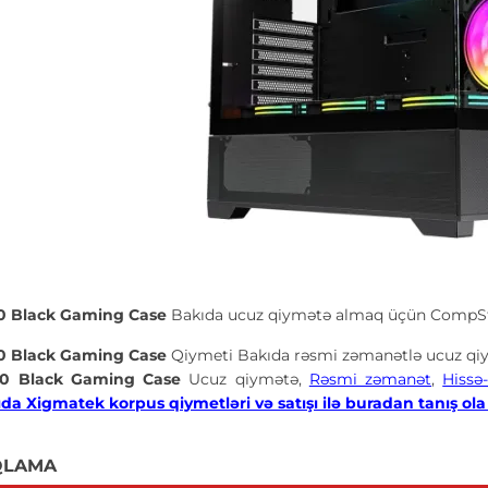
0 Black Gaming Case
Bakıda ucuz qiymətə almaq üçün CompSto
0 Black Gaming Case
Qiymeti Bakıda rəsmi zəmanətlə ucuz qiy
50 Black Gaming Case
Ucuz qiymətə,
Rəsmi zəmanət
,
Hissə
da Xigmatek korpus qiymetləri və satışı ilə buradan tanış ola 
QLAMA