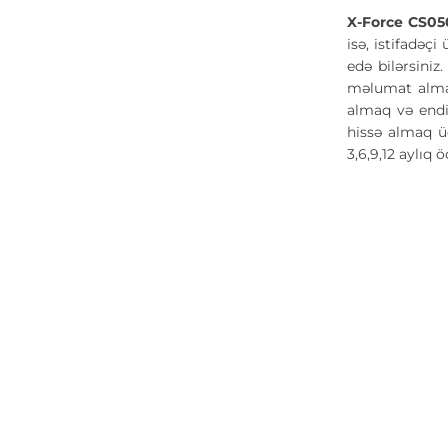
X-Force CS0
isə, istifadəçi
edə bilərsiniz
məlumat almaq
almaq və endi
hissə almaq ü
3,6,9,12 aylıq