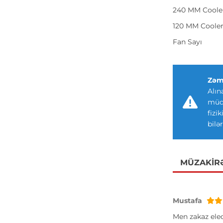
240 MM Coole
120 MM Coole
Fan Sayı
Zəm
Alın
müdd
fizi
bilər
MÜZAKIR
Mustafa
Men zakaz ele