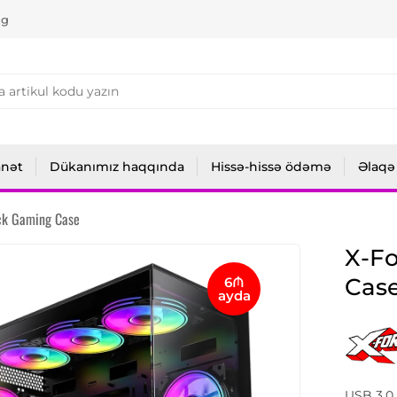
ng
anət
Dükanımız haqqında
Hissə-hissə ödəmə
Əlaqə
ck Gaming Case
X-F
Cas
6₼
ayda
USB 3.0 