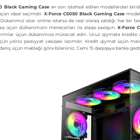
50 Black Gaming Case
ən son istehsal edilən modellərdən birid
 üçün ideal seçimdir.
X-Force CS050 Black Gaming Case
model
. Dükanımız istər online istərsə də real olaraq satdığı hər bir t
 üçün dülkanımızın menecerləri ilə əlaqə saxlayın.
X-Force 
rimlər üçün dükanımıza müraciət edin. Ucuz qiymətə kredite al
çün yalnız şəxsiyyət vəsiqəsi lazımdır. Kredit qiymət üçün ma
 ödəniş üçün məbləği görə bilərsiniz. Cəmi 15 dəqiqəyə banka ge