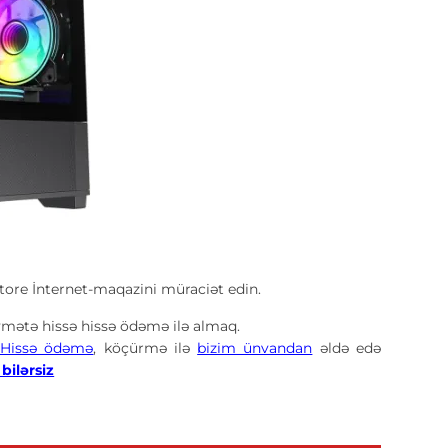
re İnternet-maqazini müraciət edin.
mətə hissə hissə ödəmə ilə almaq.
-Hissə ödəmə
, köçürmə ilə
bizim ünvandan
əldə edə
bilərsiz