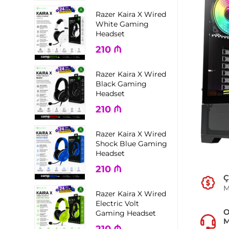
Razer Kaira X Wired
White Gaming
Headset
210
₼
Razer Kaira X Wired
Black Gaming
Headset
210
₼
Razer Kaira X Wired
Shock Blue Gaming
Headset
210
₼
Ç
M
Razer Kaira X Wired
Electric Volt
Gaming Headset
M