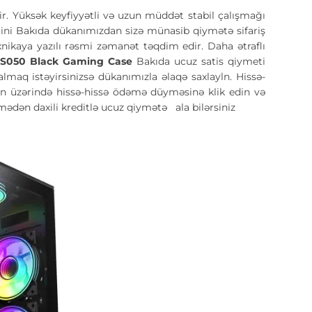
ir. Yüksək keyfiyyətli və uzun müddət stabil çalışmağı
ini Bakıda dükanımızdan sizə münasib qiymətə sifariş
exnikaya yazılı rəsmi zəmanət təqdim edir. Daha ətraflı
CS050 Black Gaming Case
Bakıda ucuz satis qiymeti
maq istəyirsinizsə dükanımızla əlaqə saxlayln. Hissə-
lın üzərində hissə-hissə ödəmə düyməsinə klik edin və
dmədən daxili kreditlə ucuz qiymətə
ala bilərsiniz