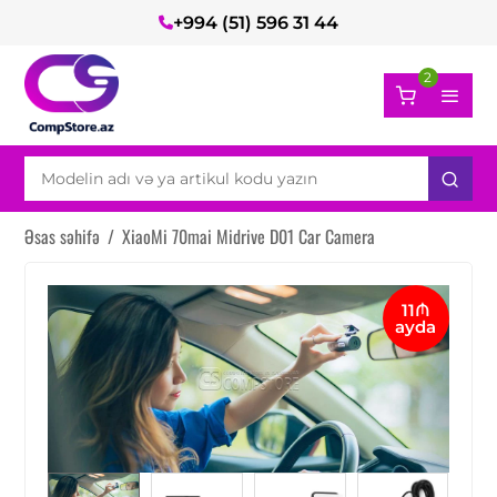
+994 (51) 596 31 44
2
Əsas səhifə
/
XiaoMi 70mai Midrive D01 Car Camera
11₼
ayda