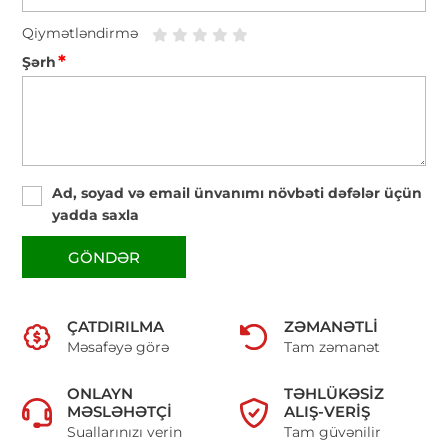
Qiymətləndirmə
*
Şərh
Ad, soyad və email ünvanımı növbəti dəfələr üçün
yadda saxla
GÖNDƏR
ÇATDIRILMA
ZƏMANƏTLI
Məsafəyə görə
Tam zəmanət
ONLAYN
TƏHLÜKƏSIZ
MƏSLƏHƏTÇI
ALIŞ-VERIŞ
Suallarınızı verin
Tam güvənilir