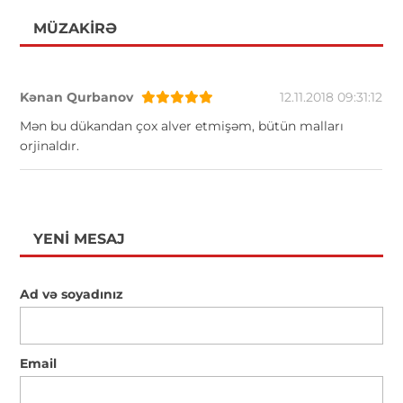
MÜZAKIRƏ
Kənan Qurbanov
12.11.2018 09:31:12
Mən bu dükandan çox alver etmişəm, bütün malları
orjinaldır.
YENI MESAJ
Ad və soyadınız
Email