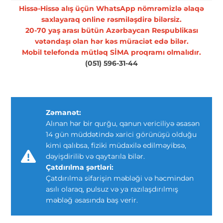
Hissə-Hissə alış üçün WhatsApp nömrəmizlə əlaqə
saxlayaraq online rəsmiləşdirə bilərsiz.
20-70 yaş arası bütün Azərbaycan Respublikası
vətəndaşı olan hər kəs müraciət edə bilər.
Mobil telefonda mütləq SİMA proqramı olmalıdır.
(051) 596-31-44
Zəmanət:
Alınan hər bir qurğu, qanun vericiliyə əsasən
14 gün müddətində xarici görünüşü olduğu
kimi qalıbsa, fiziki müdaxilə edilməyibsə,
dəyişdirilib və qaytarıla bilər.
Çatdırılma şərtləri:
Çatdırılma sifarişin məbləği və həcmindən
asılı olaraq, pulsuz və ya razılaşdırılmış
məbləğ əsasında baş verir.