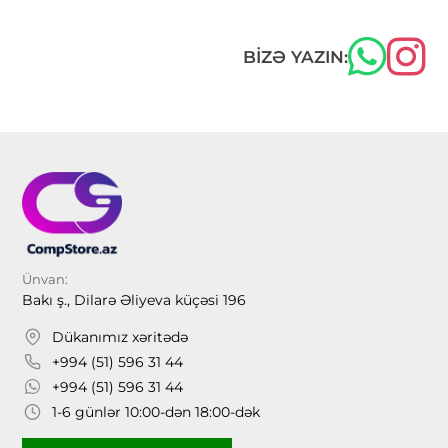
BIZƏ YAZIN:
Ünvan:
Bakı ş., Dilarə Əliyeva küçəsi 196
Dükanımız xəritədə
+994 (51) 596 31 44
+994 (51) 596 31 44
1-6 günlər 10:00-dən 18:00-dək