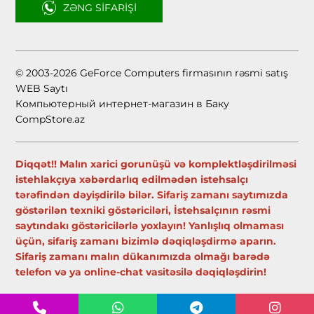
ZƏNG SIFARIŞI
© 2003-2026 GeForce Computers firmasının rəsmi satış
WEB Saytı
Компьютерный интернет-магазин в Баку
CompStore.az
Diqqət!! Malın xarici gorunüşü və komplektləşdirilməsi
istehlakçıya xəbərdarlıq edilmədən istehsalçı
tərəfindən dəyişdirilə bilər. Sifariş zamanı saytımızda
göstərilən texniki göstəriciləri, İstehsalçının rəsmi
saytındakı göstəricilərlə yoxlayın! Yanlışlıq olmaması
üçün, sifariş zamanı bizimlə dəqiqləşdirmə aparın.
Sifariş zamanı malın dükanımızda olmağı barədə
telefon və ya online-chat vasitəsilə dəqiqləşdirin!