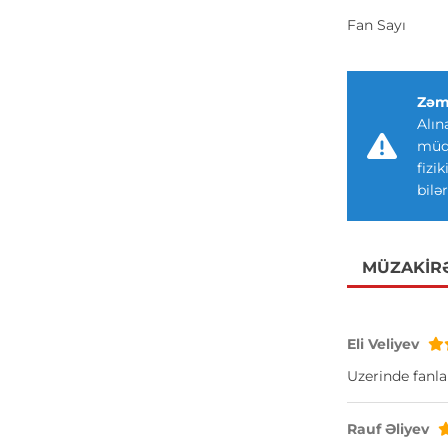
Fan Sayı
Zəm
Alın
müdd
fizi
bilər
MÜZAKIR
Eli Veliyev
Uzerinde fanlar
Rauf Əliyev