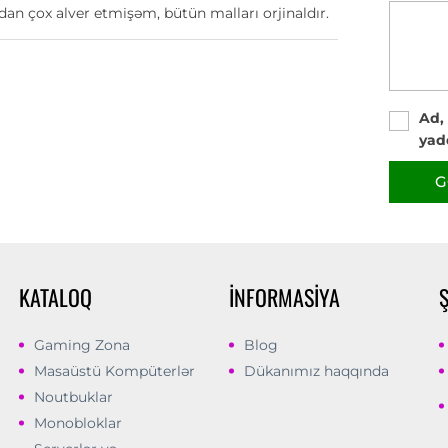
n çox alver etmişəm, bütün malları orjinaldır.
Ad,
yad
G
KATALOQ
İNFORMASIYA
Gaming Zona
Blog
Masaüstü Kompüterlər
Dükanımız haqqında
Noutbuklar
Monobloklar