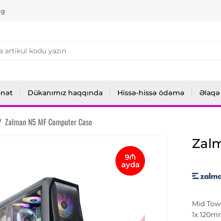
ng
anət
Dükanımız haqqında
Hissə-hissə ödəmə
Əlaqə
/
Zalman N5 MF Computer Case
Zal
9₼
ayda
Mid Towe
1x 120m