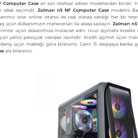
F Computer Case
ən son istehsal edilən modellərdən biridir. 
n ideal seçimdir.
Zalman n5 NF Computer Case
modelini Ba
kanımız istər online istərsə də real olaraq satdığı hər bir te
 üçün dülkanımızın menecerləri ilə əlaqə saxlayın.
Zalman n5
rimlər üçün dükanımıza müraciət edin. Ucuz qiymətə kredite al
çün yalnız şəxsiyyət vəsiqəsi lazımdır. Kredit qiymət üçün ma
q ödəniş üçün məbləği görə bilərsiniz. Cəmi 15 dəqiqəyə banka
se
ala bilərsiniz.