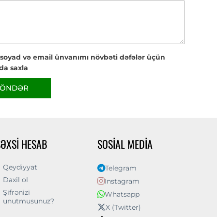
 soyad və email ünvanımı növbəti dəfələr üçün
da saxla
ÖNDƏR
ŞƏXSI HESAB
SOSIAL MEDIA
Qeydiyyat
Telegram
Daxil ol
Instagram
Şifrənizi
Whatsapp
unutmusunuz?
X (Twitter)