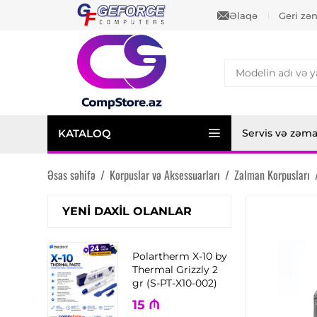
Əlaqə
Geri zə
KATALOQ
Servis və zəm
Əsas səhifə
/
Korpuslar və Aksessuarları
/
Zalman Korpusları
YENI DAXIL OLANLAR
Polartherm X-10 by
Thermal Grizzly 2
gr (S-PT-X10-002)
15
₼