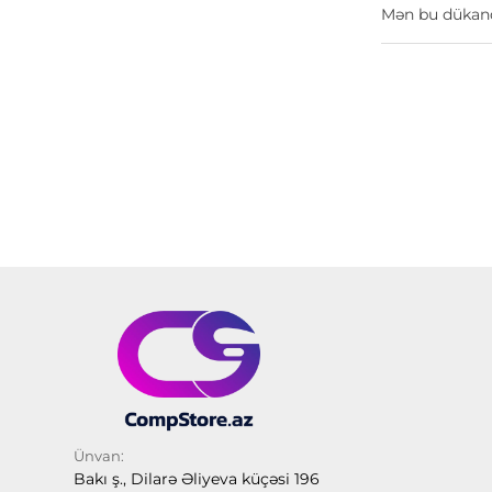
Mən bu dükanda
Ünvan:
Bakı ş., Dilarə Əliyeva küçəsi 196