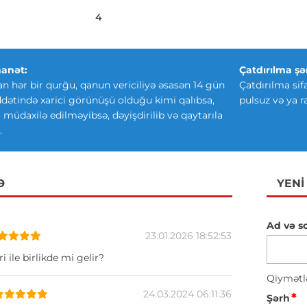
4
anət:
Çatdırılma şər
an hər bir qurğu, qanun vericiliyə əsasən 14 gün
Çatdırılma sif
ətində xarici görünüşü olduğu kimi qalıbsa,
pulsuz və ya r
ki müdaxilə edilməyibsə, dəyişdirilib və qaytarıla
.
Ə
YENI
Ad və s
23.01.2026 18:52:53
i ile birlikde mi gelir?
Qiymətl
24.03.2024 06:11:36
*
Şərh