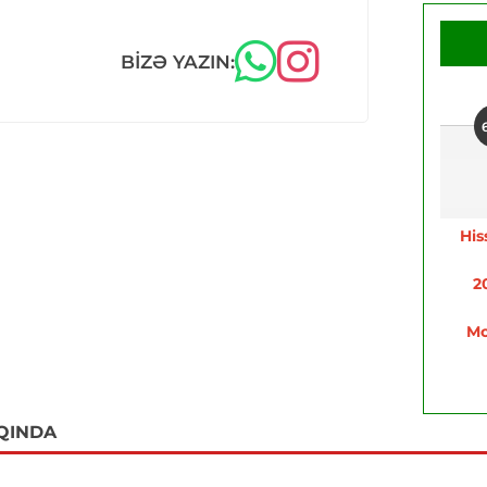
BIZƏ YAZIN:
His
2
Mo
QINDA