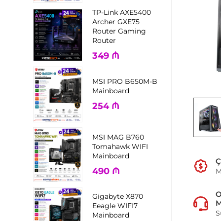
TP-Link AXE5400
Archer GXE75
Router Gaming
Router
349
₼
MSI PRO B650M-B
Mainboard
254
₼
MSI MAG B760
Tomahawk WIFI
Mainboard
Ç
490
₼
M
Gigabyte X870
M
Eeagle WIFI7
S
Mainboard