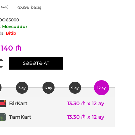
2 səs)
398 baxış
OO65000
:
Mövcuddur
a:
Bitib
140 ₼
:
SƏBƏTƏ AT
3 ay
6 ay
9 ay
12 ay
13.30 ₼ x 12 ay
BirKart
TamKart
13.30 ₼ x 12 ay