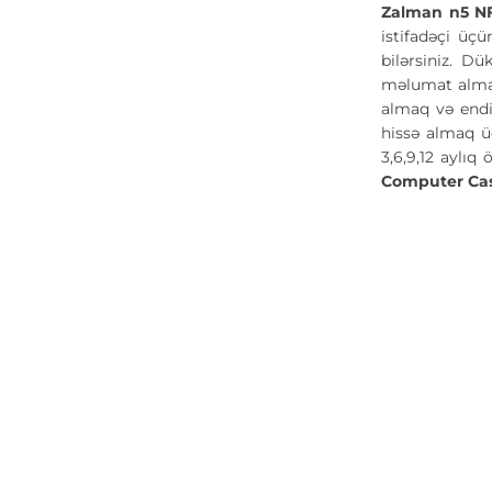
Zalman n5 N
istifadəçi üçü
bilərsiniz. Dü
məlumat almaq
almaq və endi
hissə almaq ü
3,6,9,12 aylı
Computer Ca