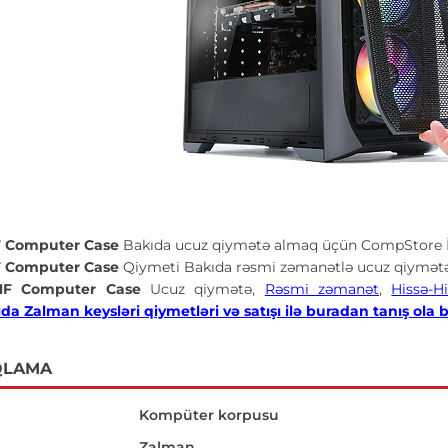
F Computer Case
Bakıda ucuz qiymətə almaq üçün CompStore İn
F Computer Case
Qiymeti Bakıda rəsmi zəmanətlə ucuz qiymətə 
NF Computer Case
Ucuz qiymətə,
Rəsmi zəmanət
,
Hissə-H
da Zalman keysləri
qiymetləri və satışı ilə buradan tanış ola b
QLAMA
Kompüter korpusu
Zalman