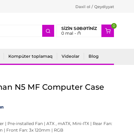
Daxil ol / Qeydiyyat
0
2
SIZIN SƏBƏTINIZ
0
mal -
₼
Kompüter toplamaq
Videolar
Blog
man N5 MF Computer Case
r | Pre-installed Fan | ATX , mATX, Mini-ITX | Rear Fan:
m | Front Fan: 3x 120mm | RGB