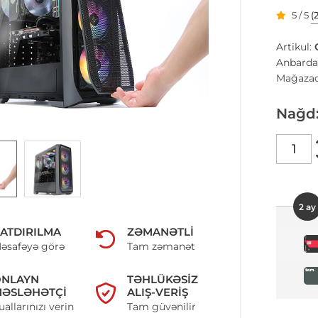
5 / 5
(
Artikul:
Anbarda
Mağazad
Nağd
2 ay
ATDIRILMA
ZƏMANƏTLI
əsafəyə görə
Tam zəmanət
ONLAYN
TƏHLÜKƏSIZ
ƏSLƏHƏTÇI
ALIŞ-VERIŞ
uallarınızı verin
Tam güvənilir