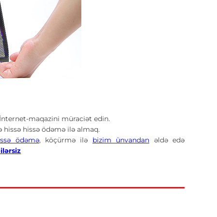
ternet-maqazini müraciət edin.
hissə hissə ödəmə ilə almaq.
issə ödəmə
, köçürmə ilə
bizim ünvandan
əldə edə
ilərsiz