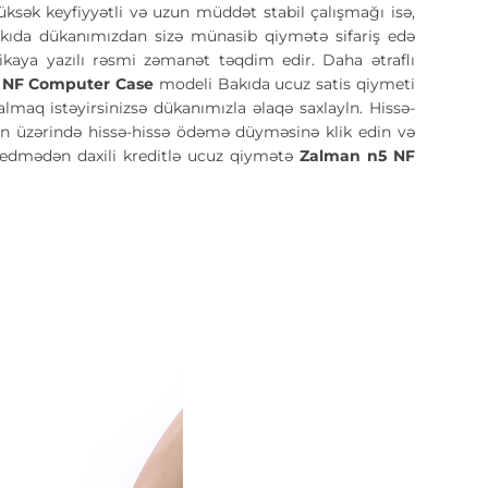
Yüksək keyfiyyətli və uzun müddət stabil çalışmağı isə,
kıda dükanımızdan sizə münasib qiymətə sifariş edə
xnikaya yazılı rəsmi zəmanət təqdim edir. Daha ətraflı
 NF Computer Case
modeli Bakıda ucuz satis qiymeti
maq istəyirsinizsə dükanımızla əlaqə saxlayln. Hissə-
lın üzərində hissə-hissə ödəmə düyməsinə klik edin və
 gedmədən daxili kreditlə ucuz qiymətə
Zalman n5 NF