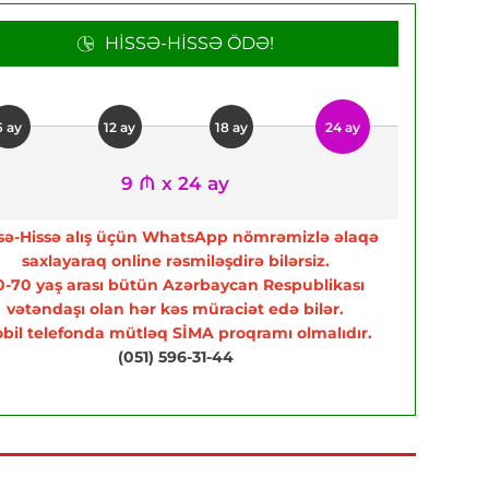
HISSƏ-HISSƏ ÖDƏ!
6 ay
12 ay
18 ay
24 ay
9 ₼ x 24 ay
sə-Hissə alış üçün WhatsApp nömrəmizlə əlaqə
saxlayaraq online rəsmiləşdirə bilərsiz.
0-70 yaş arası bütün Azərbaycan Respublikası
vətəndaşı olan hər kəs müraciət edə bilər.
bil telefonda mütləq SİMA proqramı olmalıdır.
(051) 596-31-44