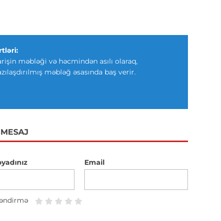
tləri:
arişin məbləği və həcmindən asılı olaraq,
azılaşdırılmış məbləğ əsasında baş verir.
 MESAJ
oyadınız
Email
əndirmə