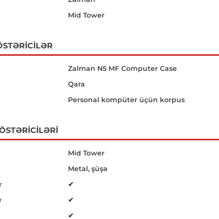
Mid Tower
ÖSTƏRICILƏR
Zalman N5 MF Computer Case
Qara
Personal kompüter üçün korpus
GÖSTƏRICILƏRI
Mid Tower
Metal, şüşə
r
✔
r
✔
r
✔