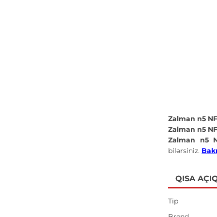
Zalman n5 N
Zalman n5 N
Zalman n5 
bilərsiniz.
Bakı
QISA AÇI
Tip
Brend