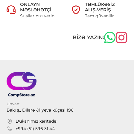
ONLAYN
TƏHLÜKƏSIZ
MƏSLƏHƏTÇI
ALIŞ-VERIŞ
Suallarınızı verin
Tam güvənilir
BIZƏ YAZIN:
Ünvan:
Bakı ş., Dilarə Əliyeva küçəsi 196
Dükanımız xəritədə
+994 (51) 596 31 44