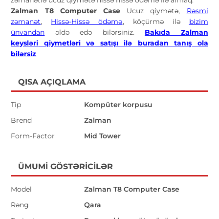
Zalman T8 Computer Case
Ucuz qiymətə,
Rəsmi
zəmanət
,
Hissə-Hissə ödəmə
, köçürmə ilə
bizim
ünvandan
əldə edə bilərsiniz.
Bakıda Zalman
keysləri
qiymetləri və satışı ilə buradan tanış ola
bilərsiz
QISA AÇIQLAMA
Tip
Kompüter korpusu
Brend
Zalman
Form-Factor
Mid Tower
ÜMUMI GÖSTƏRICILƏR
Model
Zalman T8 Computer Case
Rəng
Qara