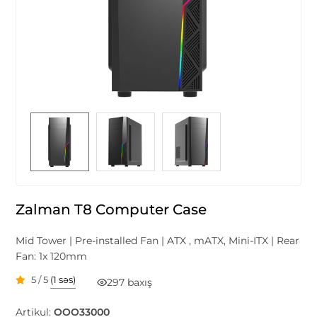
Zalman T8 Computer Case
Mid Tower | Pre-installed Fan | ATX , mATX, Mini-ITX | Rear
Fan: 1x 120mm
5 / 5
(1 səs)
297 baxış
Artikul:
OOO33000