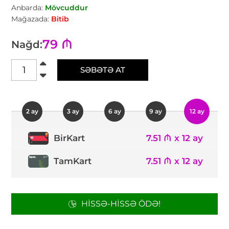
Anbarda:
Mövcuddur
Mağazada:
Bitib
79 ₼
Nağd:
SƏBƏTƏ AT
2 ay
3 ay
6 ay
9 ay
12 ay
7.51 ₼ x 12 ay
BirKart
TamKart
7.51 ₼ x 12 ay
HISSƏ-HISSƏ ÖDƏ!