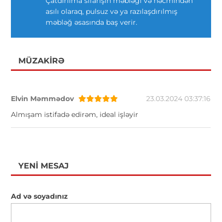
Çatdırılma sifarişin məbləği və həcmindən
asılı olaraq, pulsuz və ya razılaşdırılmış
məbləğ əsasında baş verir.
MÜZAKIRƏ
Elvin Məmmədov
23.03.2024 03:37:16
Almışam istifadə edirəm, ideal işləyir
YENI MESAJ
Ad və soyadınız