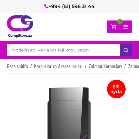
+994 (51) 596 31 44
2
Əsas səhifə
/
Korpuslar və Aksessuarları
/
Zalman Korpusları
/
Zalma
6₼
ayda