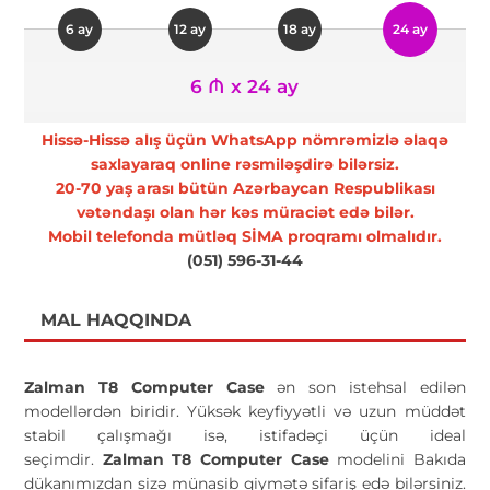
6 ay
12 ay
18 ay
24 ay
6 ₼ x 24 ay
Hissə-Hissə alış üçün WhatsApp nömrəmizlə əlaqə
saxlayaraq online rəsmiləşdirə bilərsiz.
20-70 yaş arası bütün Azərbaycan Respublikası
vətəndaşı olan hər kəs müraciət edə bilər.
Mobil telefonda mütləq SİMA proqramı olmalıdır.
(051) 596-31-44
MAL HAQQINDA
Zalman T8 Computer Case
ən son istehsal edilən
modellərdən biridir. Yüksək keyfiyyətli və uzun müddət
stabil çalışmağı isə, istifadəçi üçün ideal
seçimdir.
Zalman T8 Computer Case
modelini Bakıda
dükanımızdan sizə münasib qiymətə sifariş edə bilərsiniz.