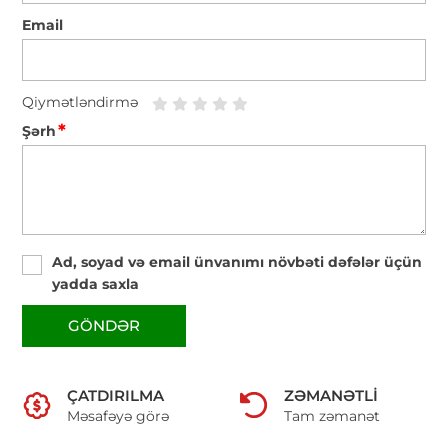
Email
Qiymətləndirmə
*
Şərh
Ad, soyad və email ünvanımı növbəti dəfələr üçün
yadda saxla
GÖNDƏR
ÇATDIRILMA
ZƏMANƏTLI
Məsafəyə görə
Tam zəmanət