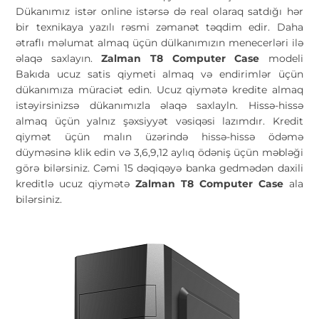
Dükanımız istər online istərsə də real olaraq satdığı hər
bir texnikaya yazılı rəsmi zəmanət təqdim edir. Daha
ətraflı məlumat almaq üçün dülkanımızın menecerləri ilə
əlaqə saxlayın.
Zalman T8 Computer Case
modeli
Bakıda ucuz satis qiymeti almaq və endirimlər üçün
dükanımıza müraciət edin. Ucuz qiymətə kredite almaq
istəyirsinizsə dükanımızla əlaqə saxlayln. Hissə-hissə
almaq üçün yalnız şəxsiyyət vəsiqəsi lazımdır. Kredit
qiymət üçün malın üzərində hissə-hissə ödəmə
düyməsinə klik edin və 3,6,9,12 aylıq ödəniş üçün məbləği
görə bilərsiniz. Cəmi 15 dəqiqəyə banka gedmədən daxili
kreditlə ucuz qiymətə
Zalman T8 Computer Case
ala
bilərsiniz.