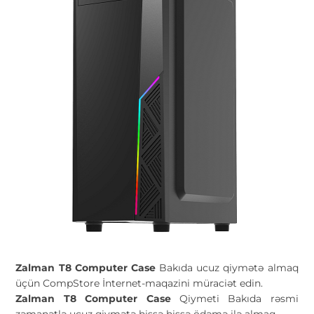
Zalman T8 Computer Case
Bakıda ucuz qiymətə almaq
üçün CompStore İnternet-maqazini müraciət edin.
Zalman T8 Computer Case
Qiymeti Bakıda rəsmi
zəmanətlə ucuz qiymətə hissə hissə ödəmə ilə almaq.