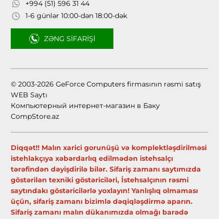
+994 (51) 596 31 44
1-6 günlər 10:00-dən 18:00-dək
ZƏNG SIFARIŞI
© 2003-2026 GeForce Computers firmasının rəsmi satış
WEB Saytı
Компьютерный интернет-магазин в Баку
CompStore.az
Diqqət!! Malın xarici gorunüşü və komplektləşdirilməsi
istehlakçıya xəbərdarlıq edilmədən istehsalçı
tərəfindən dəyişdirilə bilər. Sifariş zamanı saytımızda
göstərilən texniki göstəriciləri, İstehsalçının rəsmi
saytındakı göstəricilərlə yoxlayın! Yanlışlıq olmaması
üçün, sifariş zamanı bizimlə dəqiqləşdirmə aparın.
Sifariş zamanı malın dükanımızda olmağı barədə