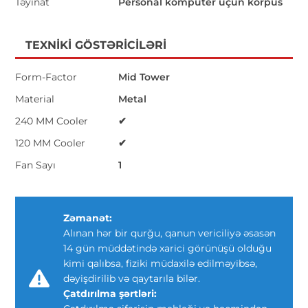
Təyinat
Personal kompüter üçün korpus
TEXNIKI GÖSTƏRICILƏRI
Form-Factor
Mid Tower
Material
Metal
240 MM Cooler
✔
120 MM Cooler
✔
Fan Sayı
1
Zəmanət:
Alınan hər bir qurğu, qanun vericiliyə əsasən
14 gün müddətində xarici görünüşü olduğu
kimi qalıbsa, fiziki müdaxilə edilməyibsə,
dəyişdirilib və qaytarıla bilər.
Çatdırılma şərtləri: