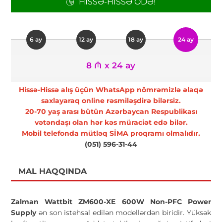
HISSƏ-HISSƏ ÖDƏ!
6 ay
12 ay
18 ay
24 ay
8 ₼ x 24 ay
Hissə-Hissə alış üçün WhatsApp nömrəmizlə əlaqə
saxlayaraq online rəsmiləşdirə bilərsiz.
20-70 yaş arası bütün Azərbaycan Respublikası
vətəndaşı olan hər kəs müraciət edə bilər.
Mobil telefonda mütləq SİMA proqramı olmalıdır.
(051) 596-31-44
MAL HAQQINDA
Zalman Wattbit ZM600-XE 600W Non-PFC Power
Supply
ən son istehsal edilən modellərdən biridir. Yüksək