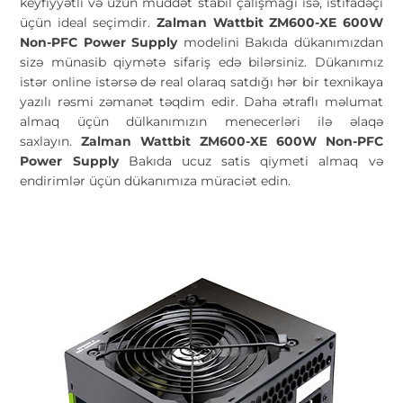
keyfiyyətli və uzun müddət stabil çalışmağı isə, istifadəçi
üçün ideal seçimdir.
Zalman Wattbit ZM600-XE 600W
Non-PFC Power Supply
modelini Bakıda dükanımızdan
sizə münasib qiymətə sifariş edə bilərsiniz. Dükanımız
istər online istərsə də real olaraq satdığı hər bir texnikaya
yazılı rəsmi zəmanət təqdim edir. Daha ətraflı məlumat
almaq üçün dülkanımızın menecerləri ilə əlaqə
saxlayın.
Zalman Wattbit ZM600-XE 600W Non-PFC
Power Supply
Bakıda ucuz satis qiymeti almaq və
endirimlər üçün dükanımıza müraciət edin.