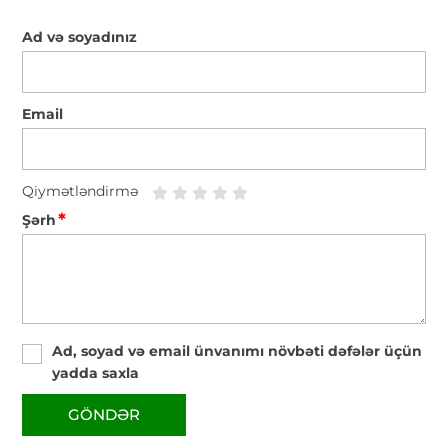
Ad və soyadınız
Email
Qiymətləndirmə
*
Şərh
Ad, soyad və email ünvanımı növbəti dəfələr üçün
yadda saxla
GÖNDƏR