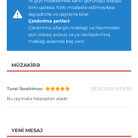
14 gün müddətində xarici görünüşü olduğu
kimi qalıbsa, fiziki müdaxilə edilməyibsə,
dəyişdirilib və qaytarıla bilər.
Çatdırılma şərtləri:
Çatdırılma sifarişin məbləği və həcmindən
asılı olaraq, pulsuz və ya razılaşdırılmış
məbləğ əsasında baş verir.
MÜZAKIRƏ
Tural İbrahimov
28.03.2024 01:59:33
Bu qiymətə həqiqətən əladır
YENI MESAJ