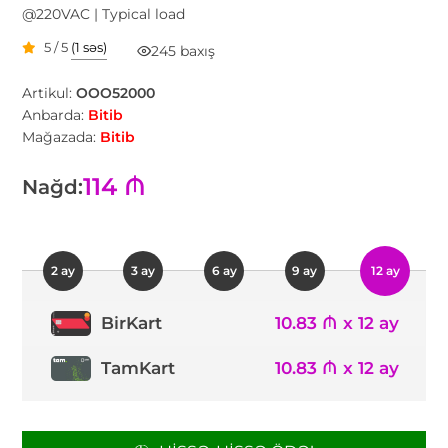
@220VAC | Typical load
5 / 5
(1 səs)
245 baxış
Artikul:
OOO52000
Anbarda:
Bitib
Mağazada:
Bitib
114 ₼
Nağd:
2 ay
3 ay
6 ay
9 ay
12 ay
10.83 ₼ x 12 ay
BirKart
TamKart
10.83 ₼ x 12 ay