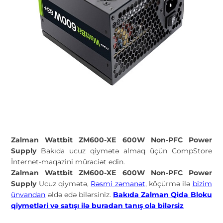
Zalman Wattbit ZM600-XE 600W Non-PFC Power
Supply
Bakıda ucuz qiymətə almaq üçün CompStore
İnternet-maqazini müraciət edin.
Zalman Wattbit ZM600-XE 600W Non-PFC Power
Supply
Ucuz qiymətə,
Rəsmi zəmanət
, köçürmə ilə
bizim
ünvandan
əldə edə bilərsiniz.
Bakıda Zalman Qida Bloku
qiymetləri və satışı ilə buradan tanış ola bilərsiz