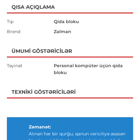
QISA AÇIQLAMA
Tip
Qida bloku
Brend
Zalman
ÜMUMI GÖSTƏRICILƏR
Təyinat
Personal kompüter üçün qida
bloku
TEXNIKI GÖSTƏRICILƏRI
Zəmanət:
Alınan hər bir qurğu, qanun vericiliyə əsasən