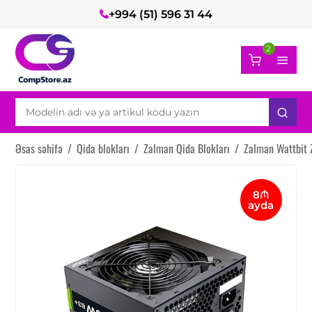
+994 (51) 596 31 44
2
Əsas səhifə
/
Qida blokları
/
Zalman Qida Blokları
/
Zalman Wattbit
8₼
ayda