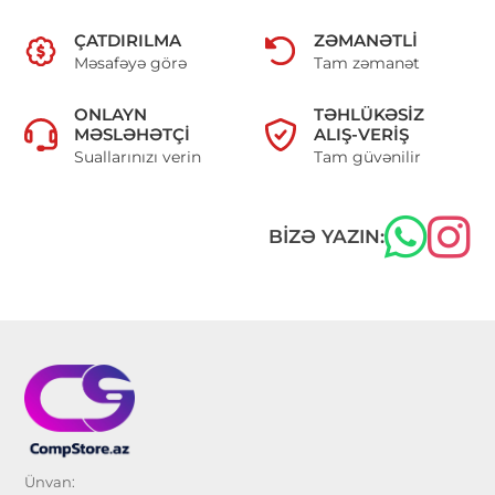
ÇATDIRILMA
ZƏMANƏTLI
Məsafəyə görə
Tam zəmanət
ONLAYN
TƏHLÜKƏSIZ
MƏSLƏHƏTÇI
ALIŞ-VERIŞ
Suallarınızı verin
Tam güvənilir
BIZƏ YAZIN:
Ünvan: