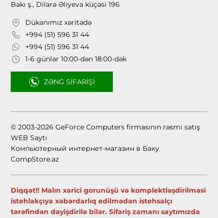
Bakı ş., Dilarə Əliyeva küçəsi 196
Dükanımız xəritədə
+994 (51) 596 31 44
+994 (51) 596 31 44
1-6 günlər 10:00-dən 18:00-dək
ZƏNG SIFARIŞI
© 2003-2026 GeForce Computers firmasının rəsmi satış
WEB Saytı
Компьютерный интернет-магазин в Баку
CompStore.az
Diqqət!! Malın xarici gorunüşü və komplektləşdirilməsi
istehlakçıya xəbərdarlıq edilmədən istehsalçı
tərəfindən dəyişdirilə bilər. Sifariş zamanı saytımızda