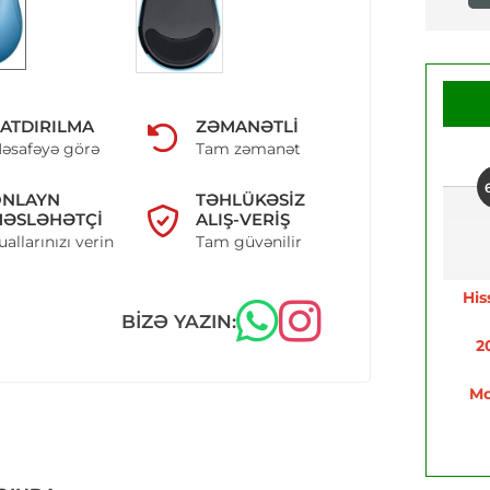
ATDIRILMA
ZƏMANƏTLI
əsafəyə görə
Tam zəmanət
ONLAYN
TƏHLÜKƏSIZ
ƏSLƏHƏTÇI
ALIŞ-VERIŞ
uallarınızı verin
Tam güvənilir
His
BIZƏ YAZIN:
2
Mo