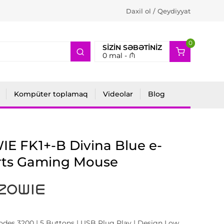
Daxil ol / Qeydiyyat
0
2
SIZIN SƏBƏTINIZ
0
mal -
₼
Kompüter toplamaq
Videolar
Blog
E FK1+-B Divina Blue e-
rts Gaming Mouse
des 3200 | 5 Buttons | USB Plug Play | Design Low