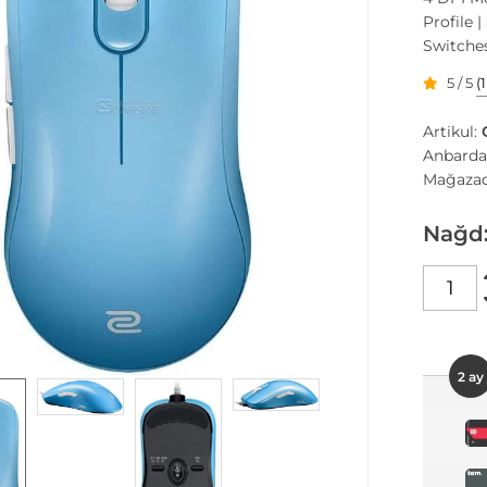
Profile 
Switches
5 / 5
(
Artikul:
Anbarda
Mağazad
Nağd
2 ay