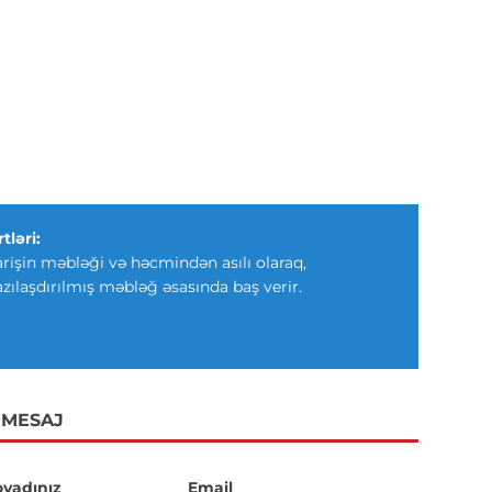
tləri:
arişin məbləği və həcmindən asılı olaraq,
azılaşdırılmış məbləğ əsasında baş verir.
 MESAJ
oyadınız
Email