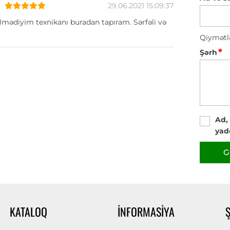
v
29.06.2021 15:09:37
lmədiyim texnikanı buradan tapıram. Sərfəli və
Qiymətl
*
Şərh
Ad,
yad
G
KATALOQ
İNFORMASIYA