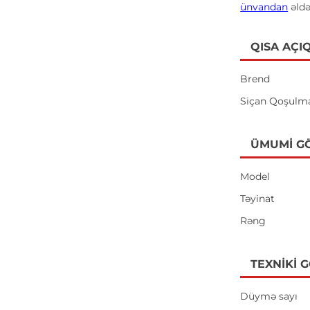
ünvandan
əldə
QISA AÇI
Brend
Siçan Qoşulm
ÜMUMI G
Model
Təyinat
Rəng
TEXNIKI 
Düymə sayı