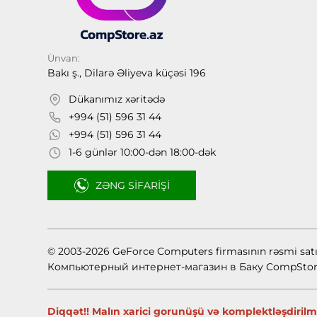
Ünvan:
Bakı ş., Dilarə Əliyeva küçəsi 196
Dükanımız xəritədə
+994 (51) 596 31 44
+994 (51) 596 31 44
1-6 günlər 10:00-dən 18:00-dək
ZƏNG SIFARIŞI
© 2003-2026 GeForce Computers firmasının rəsmi sat
Компьютерный интернет-магазин в Баку CompStor
Diqqət!! Malın xarici gorunüşü və komplektləşdirilmə