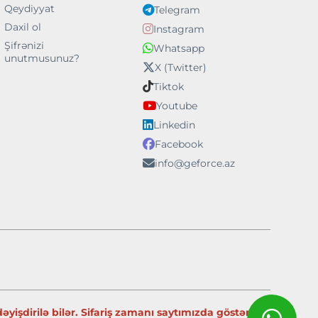
Qeydiyyat
Telegram
Daxil ol
Instagram
Şifrənizi
Whatsapp
unutmusunuz?
X (Twitter)
Tiktok
Youtube
Linkedin
Facebook
info@geforce.az
yişdirilə bilər. Sifariş zamanı saytımızda göstərilən