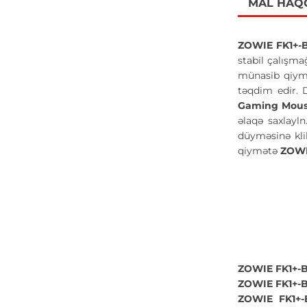
MAL HAQ
ZOWIE FK1+-B
stabil çalışma
münasib qiymət
təqdim edir. 
Gaming Mou
əlaqə saxlayl
düyməsinə kli
qiymətə
ZOWI
ZOWIE FK1+-B
ZOWIE FK1+-B
ZOWIE FK1+-