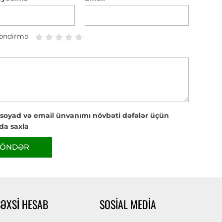
əndirmə
 soyad və email ünvanımı növbəti dəfələr üçün
da saxla
ÖNDƏR
ŞƏXSI HESAB
SOSIAL MEDIA