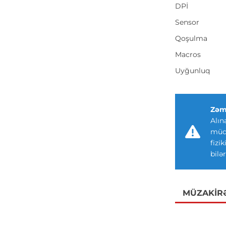
DPİ
Sensor
Qoşulma
Macros
Uyğunluq
Zəm
Alın
müdd
fizi
bilər
MÜZAKIR