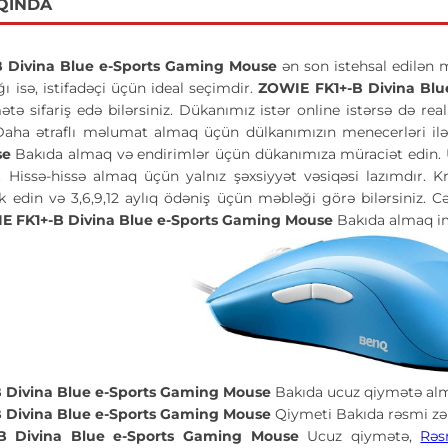
QINDA
 Divina Blue e-Sports Gaming Mouse
ən son istehsal edilən 
ğı isə, istifadəçi üçün ideal seçimdir.
ZOWIE FK1+-B Divina Bl
ə sifariş edə bilərsiniz. Dükanımız istər online istərsə də rea
Daha ətraflı məlumat almaq üçün dülkanımızın menecerləri ilə
se
Bakıda almaq və endirimlər üçün dükanımıza müraciət edin. U
n. Hissə-hissə almaq üçün yalnız şəxsiyyət vəsiqəsi lazımdır.
k edin və 3,6,9,12 aylıq ödəniş üçün məbləği görə bilərsiniz.
E FK1+-B Divina Blue e-Sports Gaming Mouse
Bakıda almaq im
 Divina Blue e-Sports Gaming Mouse
Bakıda ucuz qiymətə al
 Divina Blue e-Sports Gaming Mouse
Qiymeti Bakıda rəsmi zə
B Divina Blue e-Sports Gaming Mouse
Ucuz qiymətə,
Rəs