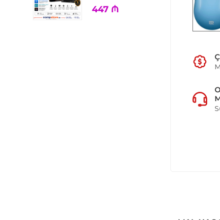
447
₼
Ç
M
M
S