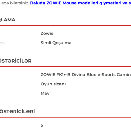
 edə bilərsiniz.
Bakıda ZOWIE Mouse modelleri qiymetləri və satı
QLAMA
Zowie
ası
Simli Qoşulma
ÖSTƏRICILƏR
ZOWIE FK1+-B Divina Blue e-Sports Gami
Oyun siçanı
Mavi
GÖSTƏRICILƏRI
5