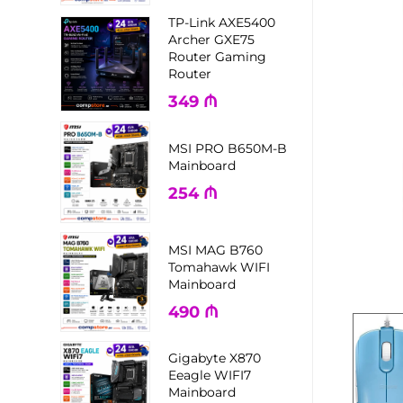
TP-Link AXE5400
Archer GXE75
Router Gaming
Router
349
₼
MSI PRO B650M-B
Mainboard
254
₼
MSI MAG B760
Tomahawk WIFI
Mainboard
490
₼
Gigabyte X870
Eeagle WIFI7
Mainboard