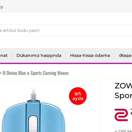
ng
anət
Dükanımız haqqında
Hissə-hissə ödəmə
Əlaqə
-B Divina Blue e-Sports Gaming Mouse
ZOWI
Spo
9₼
ayda
4 DPI Mo