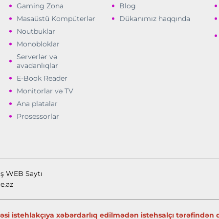
Gaming Zona
Blog
Masaüstü Kompüterlər
Dükanımız haqqında
Noutbuklar
Monobloklar
Serverlər və
avadanlıqlar
E-Book Reader
Monitorlar və TV
Ana platalar
Prosessorlar
ış WEB Saytı
e.az
si istehlakçıya xəbərdarlıq edilmədən istehsalçı tərəfindən də