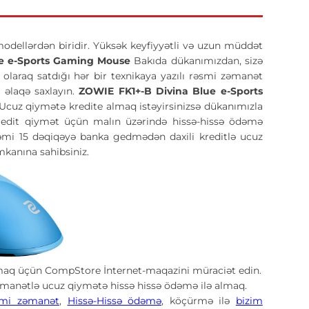
modellərdən biridir. Yüksək keyfiyyətli və uzun müddət
ue e-Sports Gaming Mouse
Bakıda dükanımızdan, sizə
l olaraq satdığı hər bir texnikaya yazılı rəsmi zəmanət
 əlaqə saxlayın.
ZOWIE FK1+-B Divina Blue e-Sports
cuz qiymətə kredite almaq istəyirsinizsə dükanımızla
 Kredit qiymət üçün malın üzərində hissə-hissə ödəmə
 Cəmi 15 dəqiqəyə banka gedmədən daxili kreditlə ucuz
kanına sahibsiniz.
maq üçün CompStore İnternet-maqazini müraciət edin.
manətlə ucuz qiymətə hissə hissə ödəmə ilə almaq.
mi zəmanət
,
Hissə-Hissə ödəmə
, köçürmə ilə
bizim