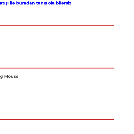
şı ilə buradan tanış ola bilərsiz
ng Mouse