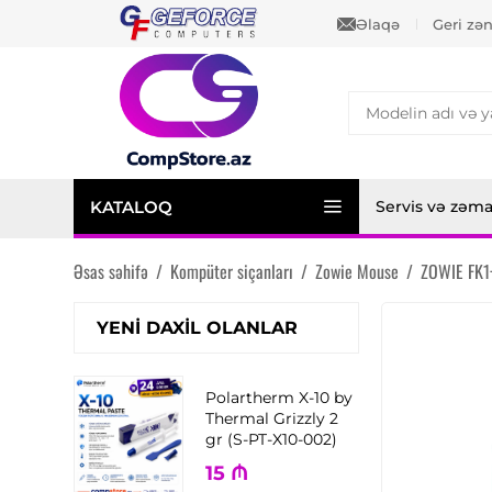
Əlaqə
Geri zə
KATALOQ
Servis və zəm
Əsas səhifə
/
Kompüter siçanları
/
Zowie Mouse
/
ZOWIE FK1+
YENI DAXIL OLANLAR
Polartherm X-10 by
Thermal Grizzly 2
gr (S-PT-X10-002)
15
₼