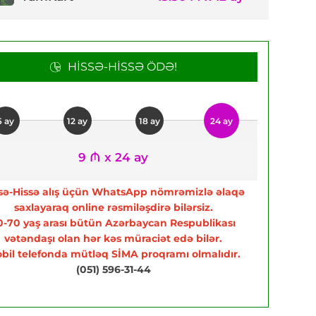
HISSƏ-HISSƏ ÖDƏ!
6 ay
12 ay
18 ay
24 ay
9 ₼ x 24 ay
sə-Hissə alış üçün WhatsApp nömrəmizlə əlaqə
saxlayaraq online rəsmiləşdirə bilərsiz.
0-70 yaş arası bütün Azərbaycan Respublikası
vətəndaşı olan hər kəs müraciət edə bilər.
bil telefonda mütləq SİMA proqramı olmalıdır.
(051) 596-31-44