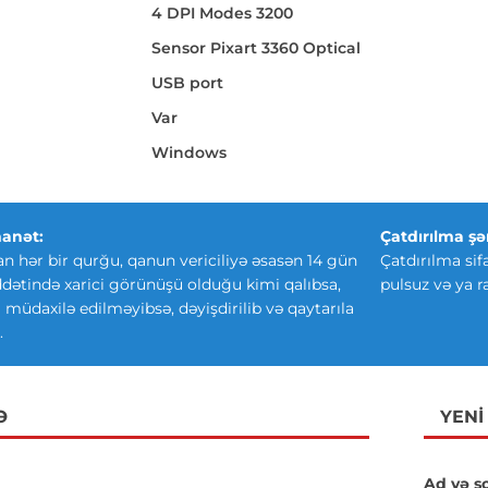
4 DPI Modes 3200
Sensor Pixart 3360 Optical
USB port
Var
Windows
anət:
Çatdırılma şər
an hər bir qurğu, qanun vericiliyə əsasən 14 gün
Çatdırılma sif
ətində xarici görünüşü olduğu kimi qalıbsa,
pulsuz və ya r
ki müdaxilə edilməyibsə, dəyişdirilib və qaytarıla
.
Ə
YENI
Ad və s