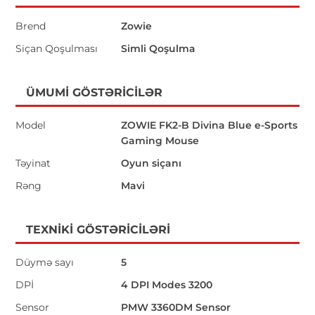
Brend
Zowie
Siçan Qoşulması
Simli Qoşulma
ÜMUMI GÖSTƏRICILƏR
Model
ZOWIE FK2-B Divina Blue e-Sports
Gaming Mouse
Təyinat
Oyun siçanı
Rəng
Mavi
TEXNIKI GÖSTƏRICILƏRI
Düymə sayı
5
DPİ
4 DPI Modes 3200
Sensor
PMW 3360DM Sensor