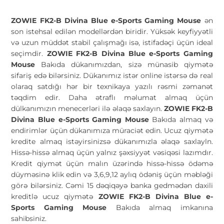
ZOWIE FK2-B Divina Blue e-Sports Gaming Mouse
ən
son istehsal edilən modellərdən biridir. Yüksək keyfiyyətli
və uzun müddət stabil çalışmağı isə, istifadəçi üçün ideal
seçimdir.
ZOWIE FK2-B Divina Blue e-Sports Gaming
Mouse
Bakıda dükanımızdan, sizə münasib qiymətə
sifariş edə bilərsiniz. Dükanımız istər online istərsə də real
olaraq satdığı hər bir texnikaya yazılı rəsmi zəmanət
təqdim edir. Daha ətraflı məlumat almaq üçün
dülkanımızın menecerləri ilə əlaqə saxlayın.
ZOWIE FK2-B
Divina Blue e-Sports Gaming Mouse
Bakıda almaq və
endirimlər üçün dükanımıza müraciət edin. Ucuz qiymətə
kredite almaq istəyirsinizsə dükanımızla əlaqə saxlayln.
Hissə-hissə almaq üçün yalnız şəxsiyyət vəsiqəsi lazımdır.
Kredit qiymət üçün malın üzərində hissə-hissə ödəmə
düyməsinə klik edin və 3,6,9,12 aylıq ödəniş üçün məbləği
görə bilərsiniz. Cəmi 15 dəqiqəyə banka gedmədən daxili
kreditlə ucuz qiymətə
ZOWIE FK2-B Divina Blue e-
Sports Gaming Mouse
Bakıda almaq imkanına
sahibsiniz.