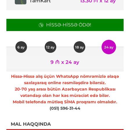
TamKart
13.30 ₼ x 12 ay
HISSƏ-HISSƏ ÖDƏ!
6 ay
12 ay
18 ay
24 ay
9 ₼ x 24 ay
Hissə-Hissə alış üçün WhatsApp nömrəmizlə əlaqə
saxlayaraq online rəsmiləşdirə bilərsiz.
20-70 yaş arası bütün Azərbaycan Respublikası
vətəndaşı olan hər kəs müraciət edə bilər.
Mobil telefonda mütləq SİMA proqramı olmalıdır.
(051) 596-31-44
MAL HAQQINDA