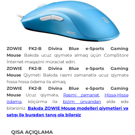
ZOWIE FK2-B Divina Blue e-Sports Gaming
Mouse
Bakıda ucuz qiymətə almaq üçün CompStore
İnternet-maqazini müraciət edin.
ZOWIE FK2-B Divina Blue e-Sports Gaming
Mouse
Qiymeti Bakıda rəsmi zəmanətlə ucuz qiymətə
hissə hissə ödəmə ilə almaq.
ZOWIE FK2-B Divina Blue e-Sports Gaming
Mouse
Ucuz qiymətə,
Rəsmi zəmanət
,
Hissə-Hissə
ödəmə
, köçürmə ilə
bizim ünvandan
əldə edə
bilərsiniz.
Bakıda ZOWIE Mouse modelleri qiymetləri və
satışı ilə buradan tanış ola bilərsiz
QISA AÇIQLAMA