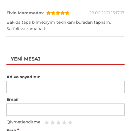
Elvin Məmmədov
28.06.2021 13:17:17
Bakıda tapa bilmədiyim texnikanı buradan tapıram.
Sərfəli və zəmanətli
YENI MESAJ
Ad və soyadınız
Email
Qiymətləndirmə
*
Şərh