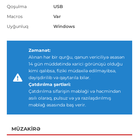
Qoşulma
USB
Macros
Var
Uyğunluq
Windows
Zəmanət:
Alınan hər bir qurğu, qanun vericiliyə əsasən
14 gün müddətində xarici görünüşü olduğu
kimi qalıbsa, fiziki müdaxilə edilməyibsə,
dəyişdirilib və qaytarıla bilər.
Çatdırılma şərtləri:
Çatdırılma sifarişin məbləği və həcmindən
asılı olaraq, pulsuz və ya razılaşdırılmış
məbləğ əsasında baş verir.
MÜZAKIRƏ