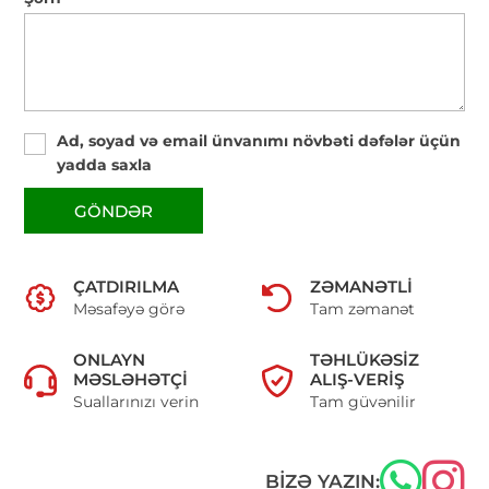
Ad, soyad və email ünvanımı növbəti dəfələr üçün
yadda saxla
GÖNDƏR
ÇATDIRILMA
ZƏMANƏTLI
Məsafəyə görə
Tam zəmanət
ONLAYN
TƏHLÜKƏSIZ
MƏSLƏHƏTÇI
ALIŞ-VERIŞ
Suallarınızı verin
Tam güvənilir
BIZƏ YAZIN: