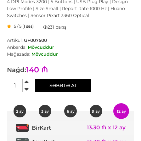
4 DPI Modes 3200 | 5 Buttons | USB Plug Play | Design
Low Profile | Size Small | Report Rate 1000 Hz | Huano
Switches | Sensor Pixart 3360 Optical
5 / 5
(1 səs)
231 baxış
Artikul:
GF007500
Anbarda:
Mövcuddur
Mağazada:
Mövcuddur
140 ₼
Nağd:
SƏBƏTƏ AT
2 ay
3 ay
6 ay
9 ay
12 ay
13.30 ₼ x 12 ay
BirKart