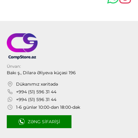
Ünvan:
Bakı ş., Dilarə Əliyeva küçəsi 196
Dükanımız xəritədə
+994 (51) 596 31 44
+994 (51) 596 31 44
1-6 günlər 10:00-dən 18:00-dək
ZƏNG SIFARIŞI