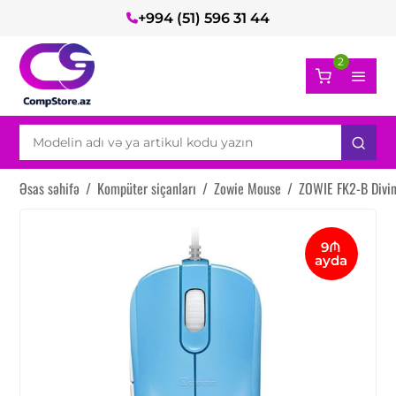
+994 (51) 596 31 44
2
Əsas səhifə
/
Kompüter siçanları
/
Zowie Mouse
/
ZOWIE FK2-B Divi
9₼
ayda