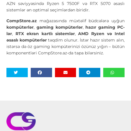
AZN səviyyəsində Ryzen 5 7500F və RTX 5070 əsaslı
sistemlər ən optimal seçimlərdən biridir.
CompStore.az
mağazasında müxtəlif büdcələrə uyğun
kompüterlər
,
gaming kompüterlər
,
hazır gaming PC-
lər
,
RTX ekran kartlı sistemlər
,
AMD Ryzen və Intel
əsaslı kompüterlər
təqdim olunur. İstər hazır sistem alın,
istərsə də öz gaming kompüterinizi özünüz yığın – bütün
komponentləri CompStore.az-da tapa bilərsiniz.