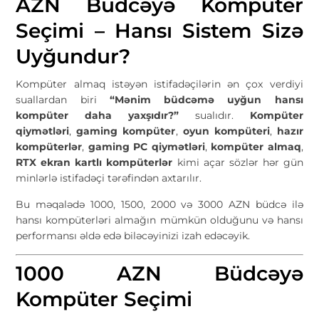
AZN Büdcəyə Kompüter
Seçimi – Hansı Sistem Sizə
Uyğundur?
Kompüter almaq istəyən istifadəçilərin ən çox verdiyi
suallardan biri
“Mənim büdcəmə uyğun hansı
kompüter daha yaxşıdır?”
sualıdır.
Kompüter
qiymətləri
,
gaming kompüter
,
oyun kompüteri
,
hazır
kompüterlər
,
gaming PC qiymətləri
,
kompüter almaq
,
RTX ekran kartlı kompüterlər
kimi açar sözlər hər gün
minlərlə istifadəçi tərəfindən axtarılır.
Bu məqalədə 1000, 1500, 2000 və 3000 AZN büdcə ilə
hansı kompüterləri almağın mümkün olduğunu və hansı
performansı əldə edə biləcəyinizi izah edəcəyik.
1000 AZN Büdcəyə
Kompüter Seçimi