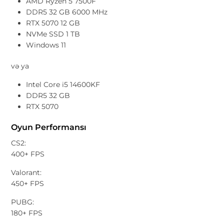
AMD Ryzen 5 7500F
DDR5 32 GB 6000 MHz
RTX 5070 12 GB
NVMe SSD 1 TB
Windows 11
və ya
Intel Core i5 14600KF
DDR5 32 GB
RTX 5070
Oyun Performansı
CS2:
400+ FPS
Valorant:
450+ FPS
PUBG:
180+ FPS