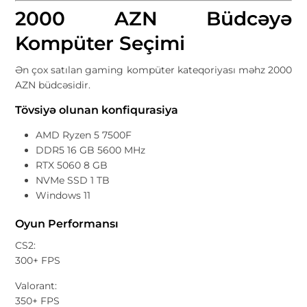
2000 AZN Büdcəyə
Kompüter Seçimi
Ən çox satılan gaming kompüter kateqoriyası məhz 2000
AZN büdcəsidir.
Tövsiyə olunan konfiqurasiya
AMD Ryzen 5 7500F
DDR5 16 GB 5600 MHz
RTX 5060 8 GB
NVMe SSD 1 TB
Windows 11
Oyun Performansı
CS2:
300+ FPS
Valorant:
350+ FPS