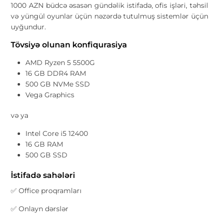
1000 AZN büdcə əsasən gündəlik istifadə, ofis işləri, təhsil
və yüngül oyunlar üçün nəzərdə tutulmuş sistemlər üçün
uyğundur.
Tövsiyə olunan konfiqurasiya
AMD Ryzen 5 5500G
16 GB DDR4 RAM
500 GB NVMe SSD
Vega Graphics
və ya
Intel Core i5 12400
16 GB RAM
500 GB SSD
İstifadə sahələri
✅ Office proqramları
✅ Onlayn dərslər