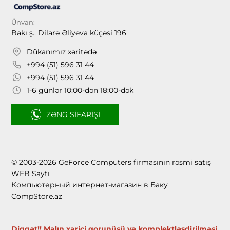
Ünvan:
Bakı ş., Dilarə Əliyeva küçəsi 196
Dükanımız xəritədə
+994 (51) 596 31 44
+994 (51) 596 31 44
1-6 günlər 10:00-dən 18:00-dək
ZƏNG SIFARIŞI
© 2003-2026 GeForce Computers firmasının rəsmi satış
WEB Saytı
Компьютерный интернет-магазин в Баку
CompStore.az
Diqqət!! Malın xarici gorunüşü və komplektləşdirilməsi