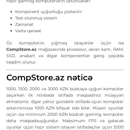
Hazır gaming kompüterlərin üstünlükləri:
Komponent uyğunluğu yoxlanılır
Test olunmuş sistem
Zəmanət
Vaxta qənaət
Öz kompüterini yığmaq istəyənlər üçün isə
CompStore.az
mağazasında prosessor, ekran kartı, RAM,
SSD, anakart və digər komponentlər geniş çeşiddə
təqdim olunur.
CompStore.az nəticə
1000, 1500, 2000 və 3000 AZN büdcəyə uyğun kompüter
seçərkən ilk növbədə istifadə məqsədinizi müəyyən
etməlisiniz. Əgər yalnız gündəlik istifadə üçün kompüter
axtarırsınızsa 1000 AZN kifayət edə bilər. Müasir oyunlar
üçün isə minimum 2000 AZN büdcəli gaming kompüter
daha məqsədəuyğundur. Maksimum FPS və gələcək
oyunlar üçün hazır sistem istəyən istifadəçilər üçün 3000