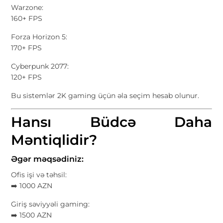
Warzone:
160+ FPS
Forza Horizon 5:
170+ FPS
Cyberpunk 2077:
120+ FPS
Bu sistemlər 2K gaming üçün əla seçim hesab olunur.
Hansı Büdcə Daha
Məntiqlidir?
Əgər məqsədiniz:
Ofis işi və təhsil:
➡️ 1000 AZN
Giriş səviyyəli gaming:
➡️ 1500 AZN