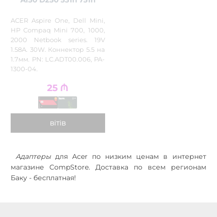
ACER Aspire One, Dell Mini,
HP Compaq Mini 700, 1000,
2000 Netbook series. 19V
1.58A. 30W. Коннектор 5.5 на
1.7мм. PN: LC.ADT00.006, PA-
1300-04.
25
₼
BITIB
Адаптеры
для Acer по низким ценам в интернет
магазине CompStore. Доставка по всем регионам
Баку - бесплатная!