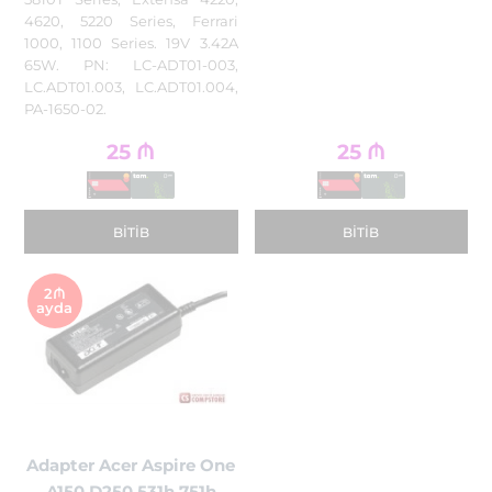
4620, 5220 Series, Ferrari
1000, 1100 Series. 19V 3.42A
65W. PN: LC-ADT01-003,
LC.ADT01.003, LC.ADT01.004,
PA-1650-02.
25
₼
25
₼
BITIB
BITIB
2₼
ayda
Adapter Acer Aspire One
A150 D250 531h 751h