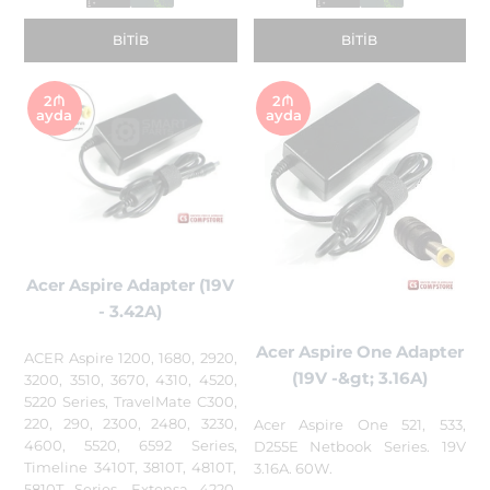
BITIB
BITIB
2₼
2₼
ayda
ayda
Acer Aspire Adapter (19V
- 3.42A)
Acer Aspire One Adapter
ACER Aspire 1200, 1680, 2920,
(19V -&gt; 3.16A)
3200, 3510, 3670, 4310, 4520,
5220 Series, TravelMate C300,
220, 290, 2300, 2480, 3230,
Acer Aspire One 521, 533,
4600, 5520, 6592 Series,
D255E Netbook Series. 19V
Timeline 3410T, 3810T, 4810T,
3.16A. 60W.
5810T Series, Extensa 4220,