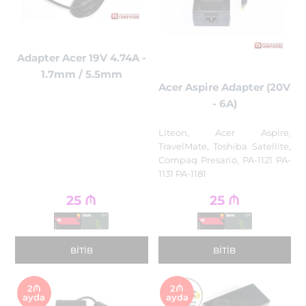
Adapter Acer 19V 4.74A -
1.7mm / 5.5mm
Acer Aspire Adapter (20V
- 6A)
Liteon, Acer Aspire,
TravelMate, Toshiba Satellite,
Compaq Presario, PA-1121 PA-
1131 PA-1181
25
₼
25
₼
BITIB
BITIB
2₼
2₼
ayda
ayda