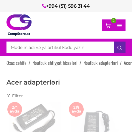
+994 (51) 596 31 44
2
Əsas səhifə
/
Noutbuk ehtiyyat hissələri
/
Noutbuk adapterləri
/
Acer
Acer adapterləri
Filter
2₼
2₼
ayda
ayda