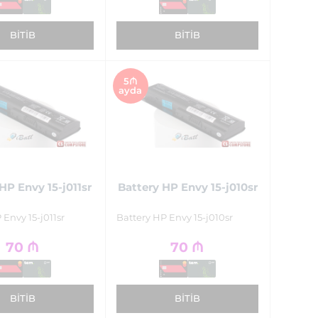
BITIB
BITIB
5₼
ayda
HP Envy 15-j011sr
Battery HP Envy 15-j010sr
 Envy 15-j011sr
Battery HP Envy 15-j010sr
70
₼
70
₼
BITIB
BITIB