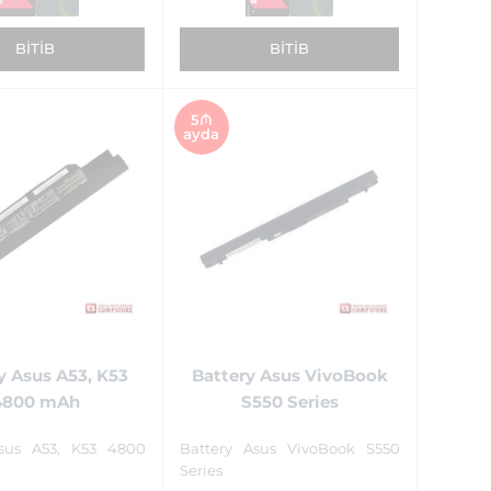
BITIB
BITIB
5₼
ayda
y Asus A53, K53
Battery Asus VivoBook
4800 mAh
S550 Series
Asus A53, K53 4800
Battery Asus VivoBook S550
Series