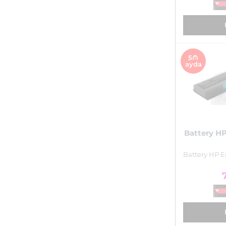
5₼
ayda
Battery HP
Battery HP E