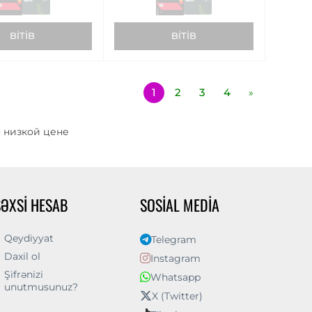
BITIB
BITIB
1
2
3
4
»
о низкой цене
ŞƏXSI HESAB
SOSIAL MEDIA
Qeydiyyat
Telegram
Daxil ol
Instagram
Şifrənizi
Whatsapp
unutmusunuz?
X (Twitter)