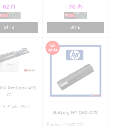
62
₼
70
₼
BITIB
BITIB
5₼
ayda
 HP ProBook 455
G1
P ProBook 455 G1
Battery HP G62-G72
Battery HP G62-G72