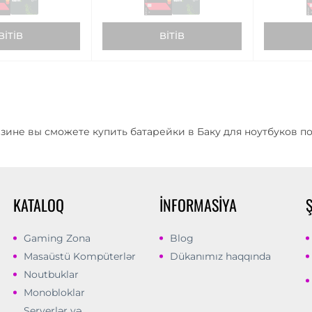
BITIB
BITIB
зине вы сможете купить батарейки в Баку для ноутбуков п
KATALOQ
İNFORMASIYA
Gaming Zona
Blog
Masaüstü Kompüterlər
Dükanımız haqqında
Noutbuklar
Monobloklar
Serverlər və