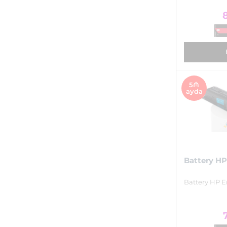
5₼
ayda
Battery HP
Battery HP E