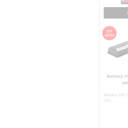
5₼
ayda
Battery 
HP
Battery HP 
1315