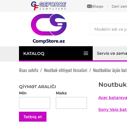
Əlaqə
Geri zə
KATALOQ
Servis və zəm
Əsas səhifə
/
Noutbuk ehtiyyat hissələri
/
Noutbuklar üçün bat
Noutbukl
QIYMƏT ARALIĞI
Min
Maks
Acer batareya
Sony Vaio bat
Tətbiq et