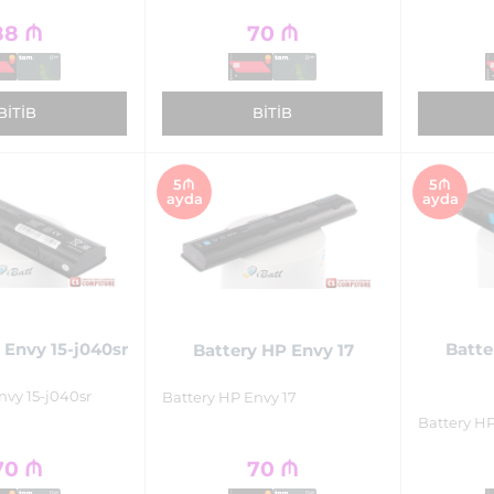
88
₼
70
₼
BITIB
BITIB
5₼
5₼
ayda
ayda
 Envy 15-j040sr
Batte
Battery HP Envy 17
nvy 15-j040sr
Battery HP Envy 17
Battery HP
70
₼
70
₼