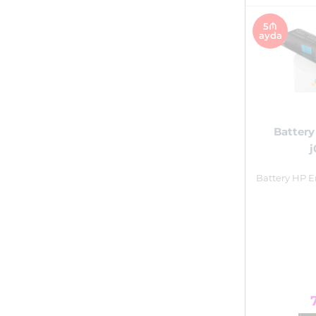
5₼
ayda
Battery
j
Battery HP E