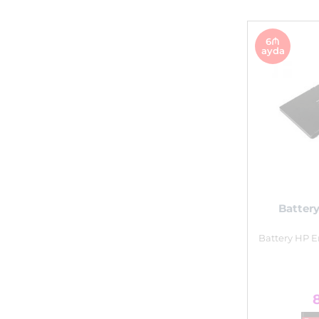
6₼
ayda
Battery
Battery HP E