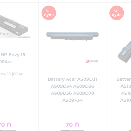
5₼
5₼
ayda
ayda
 HP Envy 15-
004er
nvy 15-j004er
Battery Acer AS09D31
Batter
AS09D34 AS09D36
AS1
AS09D56 AS09D70
AS1
AS09F34
AS10
70
₼
70
₼