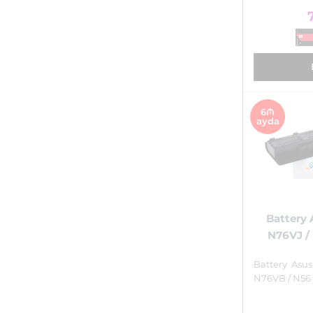
6₼
ayda
Battery 
N76VJ /
Battery Asu
N76VB / N56