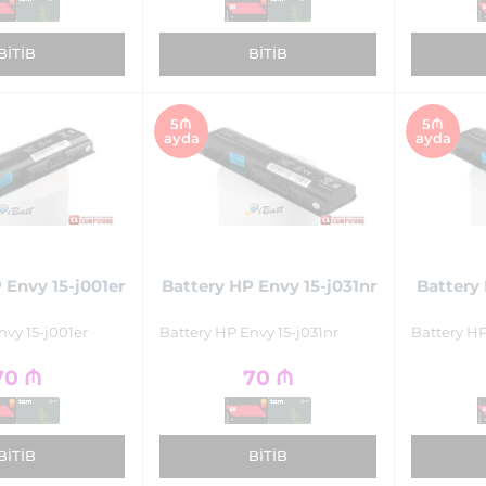
BITIB
BITIB
5₼
5₼
ayda
ayda
 Envy 15-j001er
Battery HP Envy 15-j031nr
Battery 
nvy 15-j001er
Battery HP Envy 15-j031nr
Battery HP
70
₼
70
₼
BITIB
BITIB