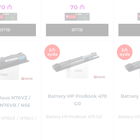
70
₼
70
₼
BITIB
BITIB
5₼
5₼
ayda
ayda
Battery HP ProBook 470
Battery
Asus N76VZ /
G0
 N76VB / N56
Battery HP ProBook 470 G0
Battery H
s N76VZ / N76VJ /