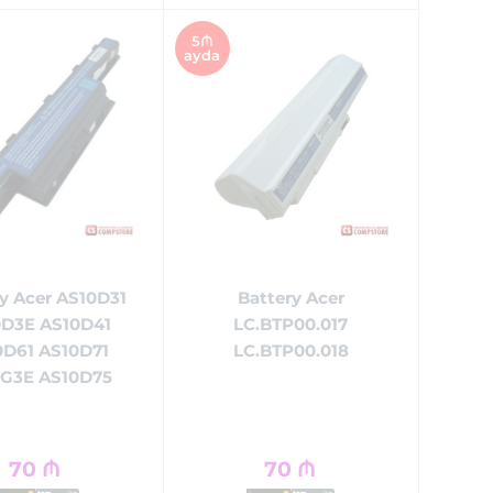
5₼
ayda
y Acer AS10D31
Battery Acer
0D3E AS10D41
LC.BTP00.017
0D61 AS10D71
LC.BTP00.018
G3E AS10D75
70
₼
70
₼