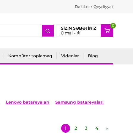
Daxil ol / Qeydiyyat
0
2
SIZIN SƏBƏTINIZ
0
mal -
₼
Kompüter toplamaq
Videolar
Blog
ı
Lenovo batareyaları
Samsung batareyaları
1
2
3
4
»