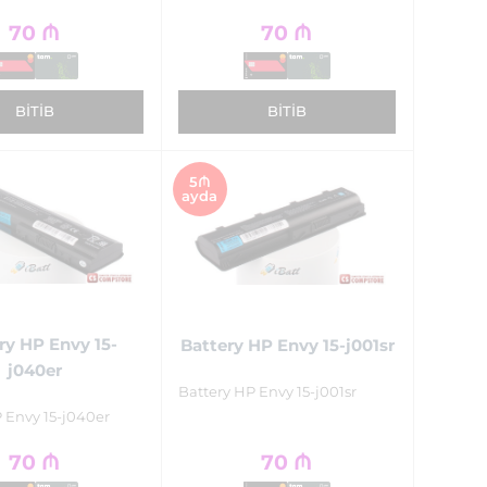
70
₼
70
₼
BITIB
BITIB
5₼
ayda
ry HP Envy 15-
Battery HP Envy 15-j001sr
j040er
Battery HP Envy 15-j001sr
 Envy 15-j040er
70
₼
70
₼