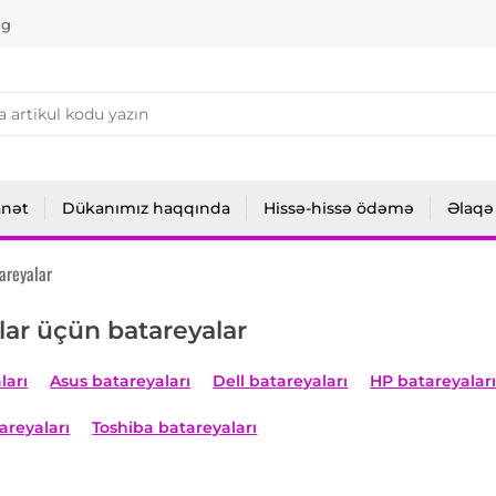
ng
anət
Dükanımız haqqında
Hissə-hissə ödəmə
Əlaqə
areyalar
ar üçün batareyalar
ları
Asus batareyaları
Dell batareyaları
HP batareyalar
areyaları
Toshiba batareyaları