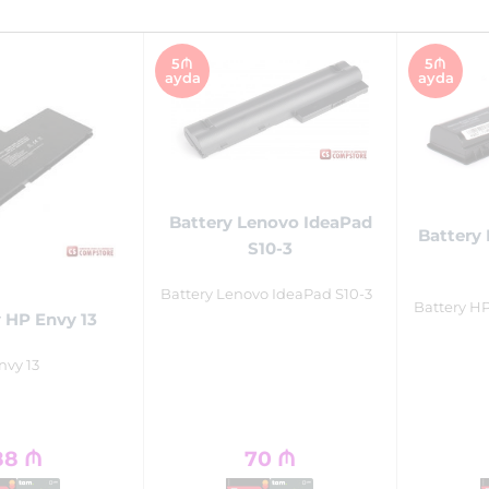
5₼
5₼
ayda
ayda
Battery Lenovo IdeaPad
Battery 
S10-3
Battery Lenovo IdeaPad S10-3
Battery HP
 HP Envy 13
nvy 13
88
₼
70
₼