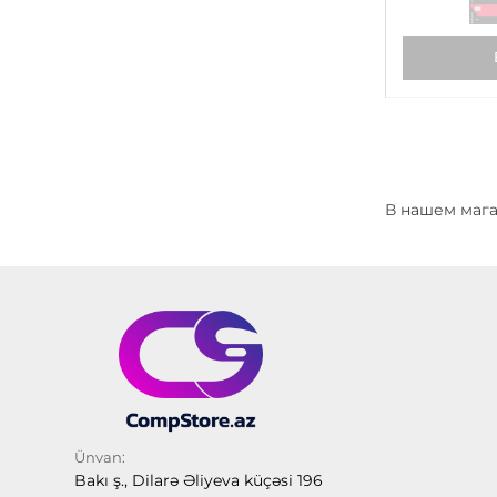
В нашем мага
Ünvan:
Bakı ş., Dilarə Əliyeva küçəsi 196