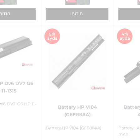
BITIB
BITIB
5₼
4₼
ayda
ayda
HP Dv6 DV7 G6
 11-1315
Dv6 DV7 G6 HP 11-
Battery HP VI04
Batter
(G6E88AA)
Battery HP VI04 (G6E88AA)
Battery 
mAh