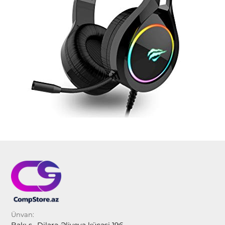
Ünvan:
Bakı ş., Dilarə Əliyeva küçəsi 196