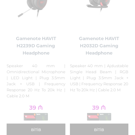
Gamenote HAVIT
Gamenote HAVIT
H2239D Gaming
H2032D Gaming
Headphone
Headphone
Speaker 40 mm |
Speaker 40 mm | Ajdustable
Omnidirectional Microphone
Single Head Beam | RGB
| LED Light | Plug 3.5mm
Light | Plug 3.5mm Jack +
Jack + USB | Frequency
USB | Frequency Response 20
Response 20 Hz To 20k Hz |
Hz To 20k Hz | Cable 2.0 M
Cable 2.0 M
39
₼
39
₼
BITIB
BITIB