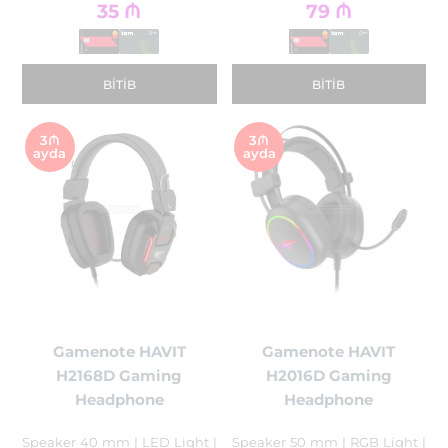
35
₼
79
₼
BITIB
BITIB
3₼
3₼
ayda
ayda
Gamenote HAVIT
Gamenote HAVIT
H2168D Gaming
H2016D Gaming
Headphone
Headphone
Speaker 40 mm | LED Light |
Speaker 50 mm | RGB Light |