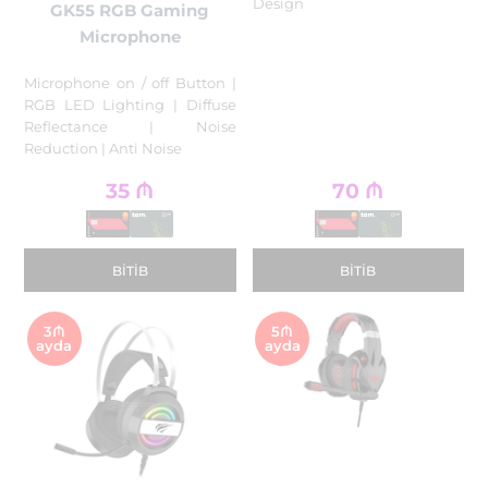
Design
GK55 RGB Gaming
Microphone
Microphone on / off Button |
RGB LED Lighting | Diffuse
Reflectance | Noise
Reduction | Anti Noise
35
₼
70
₼
BITIB
BITIB
3₼
5₼
ayda
ayda