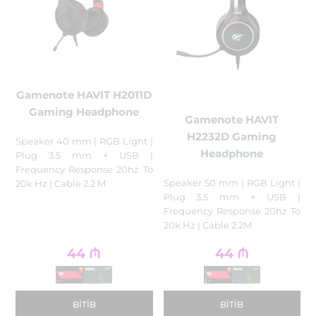
Gamenote HAVIT H2011D
Gaming Headphone
Gamenote HAVIT
H2232D Gaming
Speaker 40 mm | RGB Light |
Headphone
Plug 3.5 mm + USB |
Frequency Response 20hz To
Speaker 50 mm | RGB Light |
20k Hz | Cable 2.2 M
Plug 3.5 mm + USB |
Frequency Response 20hz To
20k Hz | Cable 2.2M
44
₼
44
₼
BITIB
BITIB