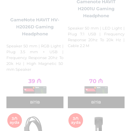
Gamenote HAVIT
H2001U Gaming
Headphone
GameNote HAVIT HV-
H2026D Gaming
Speaker 50 mm | LED Light |
Headphone
Plug 7.1 USB | Frequency
Response 20hz To 20k Hz |
Cable 2.2 M
Speaker 50 mm | RGB Light |
Plug 3.5 mm + USB |
Frequency Response 20hz To
20k Hz | High Magnetic 50
mm Speaker
39
₼
70
₼
BITIB
BITIB
3₼
3₼
ayda
ayda