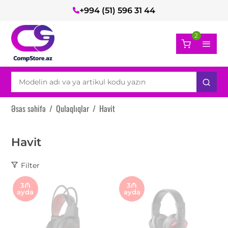
+994 (51) 596 31 44
2
Əsas səhifə
/
Qulaqlıqlar
/
Havit
Havit
Filter
3₼
3₼
ayda
ayda