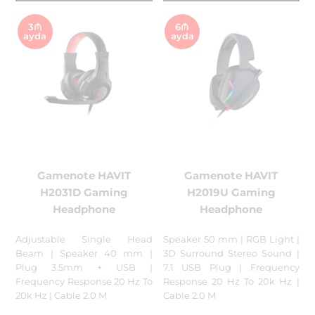
3₼
6₼
ayda
ayda
Gamenote HAVIT
Gamenote HAVIT
H2031D Gaming
H2019U Gaming
Headphone
Headphone
Adjustable Single Head
Speaker 50 mm | RGB Light |
Beam | Speaker 40 mm |
3D Surround Stereo Sound |
Plug 3.5mm + USB |
7.1 USB Plug | Frequency
Frequency Response 20 Hz To
Response 20 Hz To 20k Hz |
20k Hz | Cable 2.0 M
Cable 2.0 M