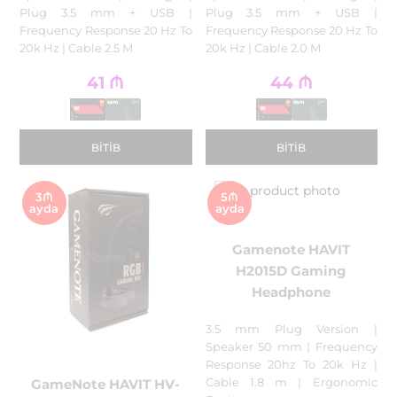
Plug 3.5 mm + USB |
Plug 3.5 mm + USB |
Frequency Response 20 Hz To
Frequency Response 20 Hz To
20k Hz | Cable 2.5 M
20k Hz | Cable 2.0 M
41
₼
44
₼
BITIB
BITIB
3₼
5₼
ayda
ayda
Gamenote HAVIT
H2015D Gaming
Headphone
3.5 mm Plug Version |
Speaker 50 mm | Frequency
Response 20hz To 20k Hz |
Cable 1.8 m | Ergonomic
GameNote HAVIT HV-