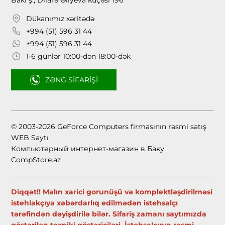
Dükanımız xəritədə
+994 (51) 596 31 44
+994 (51) 596 31 44
1-6 günlər 10:00-dən 18:00-dək
ZƏNG SIFARIŞI
© 2003-2026 GeForce Computers firmasının rəsmi satış
WEB Saytı
Компьютерный интернет-магазин в Баку
CompStore.az
Diqqət!! Malın xarici gorunüşü və komplektləşdirilməsi
istehlakçıya xəbərdarlıq edilmədən istehsalçı
tərəfindən dəyişdirilə bilər. Sifariş zamanı saytımızda
göstərilən texniki göstəriciləri, İstehsalçının rəsmi