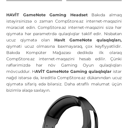
HAVİT GameNote Gaming Headset
Bakıda almaq
istəyirsinizsə o zaman CompStore.az internet-maqazini
müraciət edin. CompStore.az internet-maqazini sizə hər
qiymətə hər parametrdə qulaqlıqlar təklif edir. Nisbətən
ucuz qiymətə olan
Havit GameNote qulaqlıqları,
qiyməti ucuz olmasına baxmayaraq, çox keyfiyyətlidir.
Bakıda Kompüter Mağazası dedikdə ilk olaraq
CompStore.az internet-maqazini hesab edilir. Çünki
rəflərimizdə hər növ Gaming Oyun qulaqlıqları
mövcuddur. H
AVİT GameNote Gaming qulaqlıqlar
istər
nəğd istərsə də, kreditlə CompStore.az dükanından ucuz
qiymətə sifariş edə bilərsiz. Daha ətrafllı məlumat üçün
bizimlə əlaqə saxlayın.