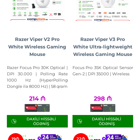
Razer Viper V2 Pro
Razer Viper V3 Pro
White Wireless Gaming
White Ultra-lightweight
Mouse
Wireless Gaming Mouse
Razer Focus Pro 30K Optical |
Focus Pro 35K Optical Sensor
DPI 30.000 | Polling Rate
Gen-2 | DPI 35000 | Wireless
1000 Hz (HyperPolling
Dongle ilə 8000 Hz) | 58 qram
214
₼
298
₼
DAXILI HISSƏLI
DAXILI HISSƏLI
ÖDƏNIŞ
ÖDƏNIŞ
19₼
22₼