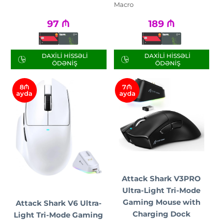
Macro
97
₼
189
₼
DAXILI HISSƏLI
DAXILI HISSƏLI
ÖDƏNIŞ
ÖDƏNIŞ
8₼
7₼
ayda
ayda
Attack Shark V3PRO
Ultra-Light Tri-Mode
Gaming Mouse with
Attack Shark V6 Ultra-
Charging Dock
Light Tri-Mode Gaming