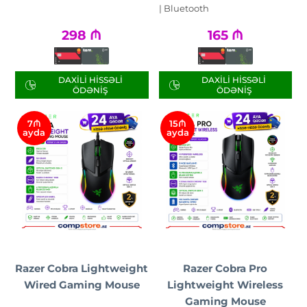
| Bluetooth
298
₼
165
₼
DAXILI HISSƏLI
DAXILI HISSƏLI
ÖDƏNIŞ
ÖDƏNIŞ
7₼
15₼
ayda
ayda
Razer Cobra Lightweight
Razer Cobra Pro
Wired Gaming Mouse
Lightweight Wireless
Gaming Mouse