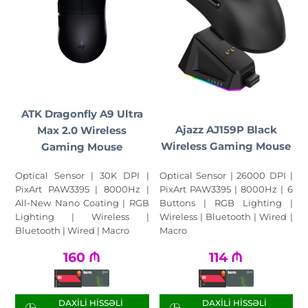
ATK Dragonfly A9 Ultra
Ajazz AJ159P Black
Max 2.0 Wireless
Wireless Gaming Mouse
Gaming Mouse
Optical Sensor | 26000 DPI |
Optical Sensor | 30K DPI |
PixArt PAW3395 | 8000Hz | 6
PixArt PAW3395 | 8000Hz |
Buttons | RGB Lighting |
All-New Nano Coating | RGB
Wireless | Bluetooth | Wired |
Lighting | Wireless |
Macro
Bluetooth | Wired | Macro
160
₼
114
₼
DAXILI HISSƏLI
DAXILI HISSƏLI