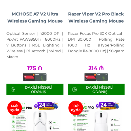
MCHOSE A7 V2 Ultra
Razer Viper V2 Pro Black
Wireless Gaming Mouse
Wireless Gaming Mouse
Optical Sensor | 42000 DPI |
Razer Focus Pro 30K Optical |
PixArt PAW3950Ti | 8000Hz |
DPI 30.000 | Polling Rate
7 Buttons | RGB Lighting |
1000 Hz (HyperPolling
Wireless | Bluetooth | Wired |
Dongle ilə 8000 Hz) | 58 qram
Macro
175
₼
214
₼
DAXILI HISSƏLI
DAXILI HISSƏLI
ÖDƏNIŞ
ÖDƏNIŞ
14₼
19₼
ayda
ayda