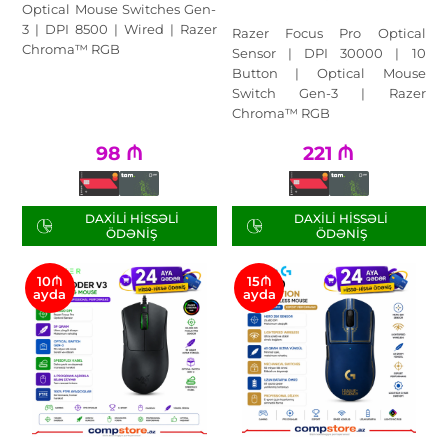
Optical Mouse Switches Gen-
3 | DPI 8500 | Wired | Razer
Razer Focus Pro Optical
Chroma™ RGB
Sensor | DPI 30000 | 10
Button | Optical Mouse
Switch Gen-3 | Razer
Chroma™ RGB
98
₼
221
₼
DAXILI HISSƏLI
DAXILI HISSƏLI
ÖDƏNIŞ
ÖDƏNIŞ
10₼
15₼
ayda
ayda