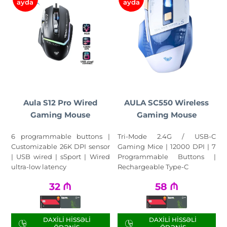
ayda
ayda
Aula S12 Pro Wired
AULA SC550 Wireless
Gaming Mouse
Gaming Mouse
6 programmable buttons |
Tri-Mode 2.4G / USB-C
Customizable 26K DPI sensor
Gaming Mice | 12000 DPI | 7
| USB wired | sSport | Wired
Programmable Buttons |
ultra-low latency
Rechargeable Type-C
32
₼
58
₼
DAXILI HISSƏLI
DAXILI HISSƏLI