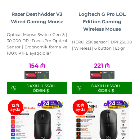
Razer DeathAdder V3
Logitech G Pro LOL
Wired Gaming Mouse
Edition Gaming
Wireless Mouse
Optical Mouse Switch Gen-3 |
30.000 DP I Focus Pro Optical
HERO 25K sensor | DPI 25000
Sensor | Erqonomik forma və
| Wireless | 6 button | 63 gr
100% PTFE ayaqcıqlar
154
₼
221
₼
DAXILI HISSƏLI
DAXILI HISSƏLI
ÖDƏNIŞ
ÖDƏNIŞ
12₼
10₼
ayda
ayda