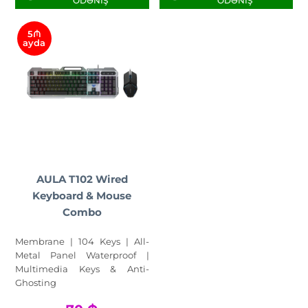
ÖDƏNIŞ
ÖDƏNIŞ
5₼
ayda
AULA T102 Wired
Keyboard & Mouse
Combo
Membrane | 104 Keys | All-
Metal Panel Waterproof |
Multimedia Keys & Anti-
Ghosting