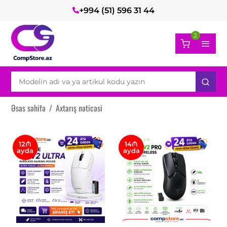
+994 (51) 596 31 44
2
Əsas səhifə
/
Axtarış nəticəsi
12₼
14₼
ayda
ayda