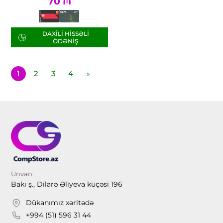
70
₼
DAXILI HISSƏLI
ÖDƏNIŞ
1
2
3
4
»
Ünvan:
Bakı ş., Dilarə Əliyeva küçəsi 196
Dükanımız xəritədə
+994 (51) 596 31 44