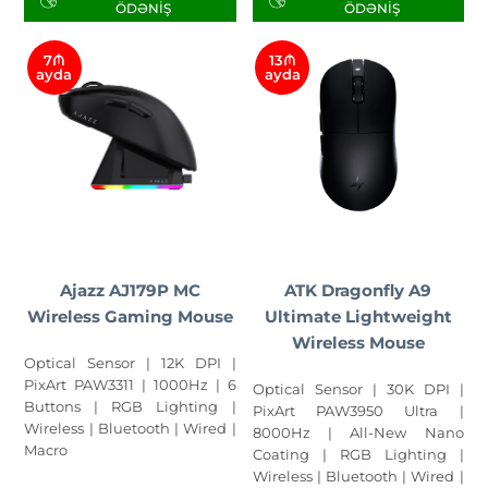
ÖDƏNIŞ
ÖDƏNIŞ
7₼
13₼
ayda
ayda
Ajazz AJ179P MC
ATK Dragonfly A9
Wireless Gaming Mouse
Ultimate Lightweight
Wireless Mouse
Optical Sensor | 12K DPI |
PixArt PAW3311 | 1000Hz | 6
Optical Sensor | 30K DPI |
Buttons | RGB Lighting |
PixArt PAW3950 Ultra |
Wireless | Bluetooth | Wired |
8000Hz | All-New Nano
Macro
Coating | RGB Lighting |
Wireless | Bluetooth | Wired |