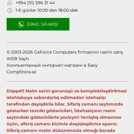
+994 (51) 596 31 44
1-6 günlər 10:00-dən 18:00-dək
ZƏNG SIFARIŞI
© 2003-2026 GeForce Computers firmasının rəsmi satış
WEB Saytı
Компьютерный интернет-магазин в Баку
CompStore.az
Diqqət!! Malın xarici gorunüşü və komplektləşdirilməsi
istehlakçıya xəbərdarlıq edilmədən istehsalçı
tərəfindən dəyişdirilə bilər. Sifariş zamanı saytımızda
göstərilən texniki göstəriciləri, İstehsalçının rəsmi
saytındakı göstəricilərlə yoxlayın! Yanlışlıq olmaması
üçün, sifariş zamanı bizimlə dəqiqləşdirmə aparın.
Sifariş zamanı malın dükanımızda olmağı barədə