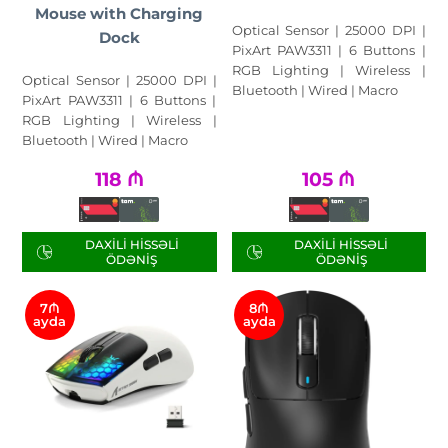
Mouse with Charging
Optical Sensor | 25000 DPI |
Dock
PixArt PAW3311 | 6 Buttons |
RGB Lighting | Wireless |
Optical Sensor | 25000 DPI |
Bluetooth | Wired | Macro
PixArt PAW3311 | 6 Buttons |
RGB Lighting | Wireless |
Bluetooth | Wired | Macro
118
₼
105
₼
DAXILI HISSƏLI
DAXILI HISSƏLI
ÖDƏNIŞ
ÖDƏNIŞ
7₼
8₼
ayda
ayda