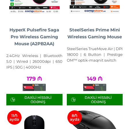
HyperX Pulsefire Saga
SteelSeries Prime Mini
Pro Wireless Gaming
Wireless Gaming Mouse
Mouse (A2PB2AA)
SteelSeries TrueMove Air | DPI
18000 | 6 Button | Prestige
2.4GHz Wireless | Bluetooth
OM™ optik-maqnit switch
5.0 | Wired | 26000dpi | 650
IPS | 50G | 4000Hz
179
₼
149
₼
DAXILI HISSƏLI
DAXILI HISSƏLI
ÖDƏNIŞ
ÖDƏNIŞ
11₼
8₼
ayda
ayda