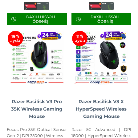
DAXILI HISSƏLI
DAXILI HISSƏLI
ÖDƏNIŞ
ÖDƏNIŞ
19₼
11₼
ayda
ayda
Razer Basilisk V3 Pro
Razer Basilisk V3 X
35K Wireless Gaming
HyperSpeed Wireless
Mouse
Gaming Mouse
Focus Pro 35K Optical Sensor
Razer 5G Advanced | DPI
Gen-2 | DPI 35000 | Wireless
18000 | HyperSpeed Wireless