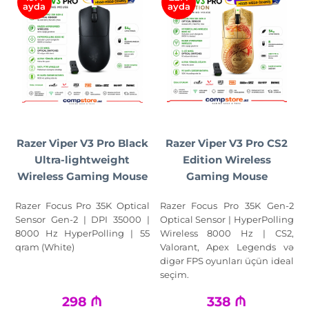
ayda
ayda
Razer Viper V3 Pro Black
Razer Viper V3 Pro CS2
Ultra-lightweight
Edition Wireless
Wireless Gaming Mouse
Gaming Mouse
Razer Focus Pro 35K Optical
Razer Focus Pro 35K Gen-2
Sensor Gen-2 | DPI 35000 |
Optical Sensor | HyperPolling
8000 Hz HyperPolling | 55
Wireless 8000 Hz | CS2,
qram (White)
Valorant, Apex Legends və
digər FPS oyunları üçün ideal
seçim.
298
₼
338
₼