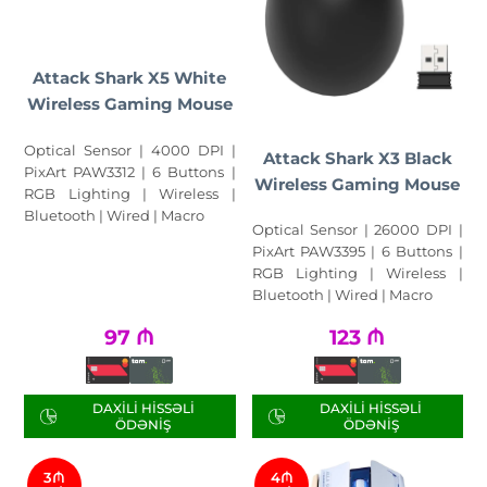
Attack Shark X5 White
Wireless Gaming Mouse
Optical Sensor | 4000 DPI |
Attack Shark X3 Black
PixArt PAW3312 | 6 Buttons |
Wireless Gaming Mouse
RGB Lighting | Wireless |
Bluetooth | Wired | Macro
Optical Sensor | 26000 DPI |
PixArt PAW3395 | 6 Buttons |
RGB Lighting | Wireless |
Bluetooth | Wired | Macro
97
₼
123
₼
DAXILI HISSƏLI
DAXILI HISSƏLI
ÖDƏNIŞ
ÖDƏNIŞ
3₼
4₼