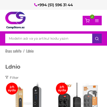
+994 (51) 596 31 44
2
Əsas səhifə
/
Ldnio
Ldnio
Filter
2₼
2₼
ayda
ayda