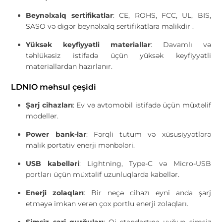
Beynəlxalq sertifikatlar
: CE, ROHS, FCC, UL, BIS,
SASO və digər beynəlxalq sertifikatlara malikdir .
Yüksək keyfiyyətli materiallar
: Davamlı və
təhlükəsiz istifadə üçün yüksək keyfiyyətli
materiallardan hazırlanır.
LDNIO məhsul çeşidi
Şarj cihazları
: Ev və avtomobil istifadə üçün müxtəlif
modellər.
Power bank-lar
: Fərqli tutum və xüsusiyyətlərə
malik portativ enerji mənbələri.
USB kabelləri
: Lightning, Type-C və Micro-USB
portları üçün müxtəlif uzunluqlarda kabellər.
Enerji zolaqları
: Bir neçə cihazı eyni anda şarj
etməyə imkan verən çox portlu enerji zolaqları.
Simsiz şarj qurğuları
: Qi standartına uyğun simsiz