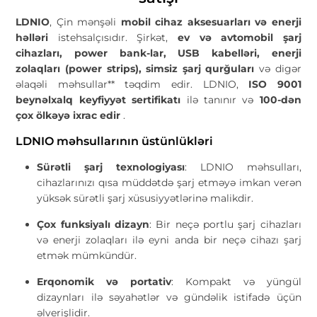
LDNIO
, Çin mənşəli
mobil cihaz aksesuarları və enerji
həlləri
istehsalçısıdır. Şirkət,
ev və avtomobil şarj
cihazları, power bank-lar, USB kabelləri, enerji
zolaqları (power strips), simsiz şarj qurğuları
və digər
əlaqəli məhsullar** təqdim edir. LDNIO,
ISO 9001
beynəlxalq keyfiyyət sertifikatı
ilə tanınır və
100-dən
çox ölkəyə ixrac edir
.
LDNIO məhsullarının üstünlükləri
Sürətli şarj texnologiyası
: LDNIO məhsulları,
cihazlarınızı qısa müddətdə şarj etməyə imkan verən
yüksək sürətli şarj xüsusiyyətlərinə malikdir.
Çox funksiyalı dizayn
: Bir neçə portlu şarj cihazları
və enerji zolaqları ilə eyni anda bir neçə cihazı şarj
etmək mümkündür.
Erqonomik və portativ
: Kompakt və yüngül
dizaynları ilə səyahətlər və gündəlik istifadə üçün
əlverişlidir.