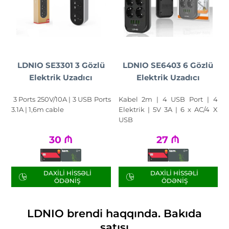
LDNIO SE3301 3 Gözlü
LDNIO SE6403 6 Gözlü
Elektrik Uzadıcı
Elektrik Uzadıcı
3 Ports 250V/10A | 3 USB Ports
Kabel 2m | 4 USB Port | 4
3.1A | 1,6m cable
Elektrik | 5V 3A | 6 x AC/4 X
USB
30
₼
27
₼
DAXILI HISSƏLI
DAXILI HISSƏLI
ÖDƏNIŞ
ÖDƏNIŞ
LDNIO brendi haqqında. Bakıda
satışı