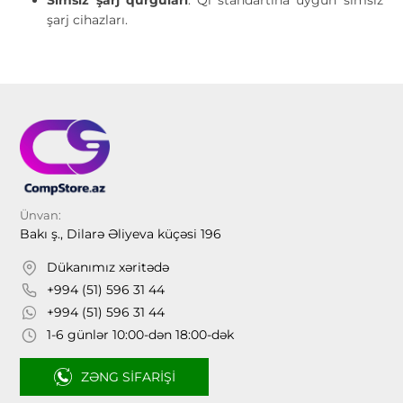
şarj cihazları.
Ünvan:
Bakı ş., Dilarə Əliyeva küçəsi 196
Dükanımız xəritədə
+994 (51) 596 31 44
+994 (51) 596 31 44
1-6 günlər 10:00-dən 18:00-dək
ZƏNG SIFARIŞI