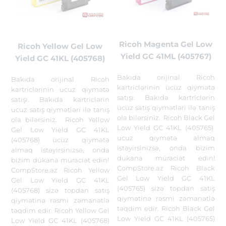
Ricoh Magenta Gel Low
Ricoh Yellow Gel Low
Yield GC 41ML (405767)
Yield GC 41KL (405768)
Bakıda orijinal Ricoh
Bakıda orijinal Ricoh
kartriclərinin ucuz qiymətə
kartriclərinin ucuz qiymətə
satışı. Bakıda kartriclərin
satışı. Bakıda kartriclərin
ucuz satış qiymətləri ilə tanış
ucuz satış qiymətləri ilə tanış
ola bilərsiniz. Ricoh Black Gel
ola bilərsiniz. Ricoh Yellow
Low Yield GC 41KL (405765)
Gel Low Yield GC 41KL
ucuz qiymətə almaq
(405768) ucuz qiymətə
istəyirsinizsə, onda bizim
almaq istəyirsinizsə, onda
dükana müraciət edin!
bizim dükana müraciət edin!
CompStore.az Ricoh Black
CompStore.az Ricoh Yellow
Gel Low Yield GC 41KL
Gel Low Yield GC 41KL
(405765) sizə topdan satış
(405768) sizə topdan satış
qiymətinə rəsmi zəmanətlə
qiymətinə rəsmi zəmanətlə
təqdim edir. Ricoh Black Gel
təqdim edir. Ricoh Yellow Gel
Low Yield GC 41KL (405765)
Low Yield GC 41KL (405768)