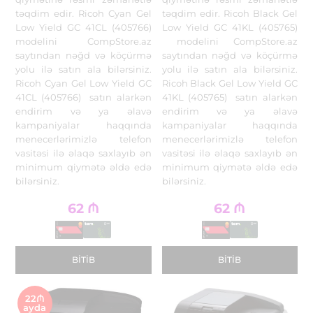
təqdim edir. Ricoh Cyan Gel
təqdim edir. Ricoh Black Gel
Low Yield GC 41CL (405766)
Low Yield GC 41KL (405765)
modelini CompStore.az
modelini CompStore.az
saytından nəğd və köçürmə
saytından nəğd və köçürmə
yolu ilə satın ala bilərsiniz.
yolu ilə satın ala bilərsiniz.
Ricoh Cyan Gel Low Yield GC
Ricoh Black Gel Low Yield GC
41CL (405766) satın alarkən
41KL (405765) satın alarkən
endirim və ya əlavə
endirim və ya əlavə
kampaniyalar haqqında
kampaniyalar haqqında
menecerlərimizlə telefon
menecerlərimizlə telefon
vasitəsi ilə əlaqə saxlayıb ən
vasitəsi ilə əlaqə saxlayıb ən
minimum qiymətə əldə edə
minimum qiymətə əldə edə
bilərsiniz.
bilərsiniz.
62
₼
62
₼
BITIB
BITIB
22₼
ayda