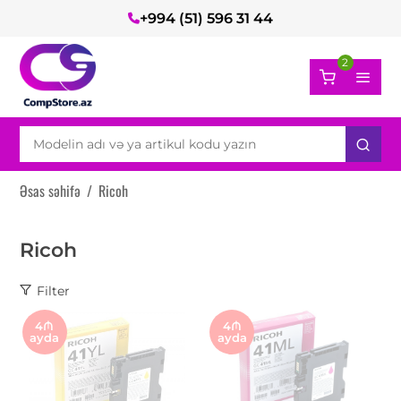
+994 (51) 596 31 44
2
Əsas səhifə
/
Ricoh
Ricoh
Filter
4₼
4₼
ayda
ayda