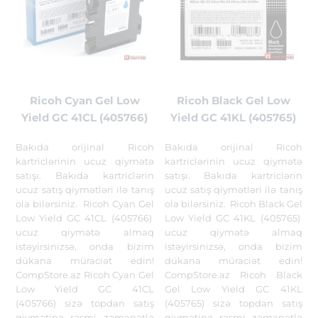
Ricoh Cyan Gel Low
Ricoh Black Gel Low
Yield GC 41CL (405766)
Yield GC 41KL (405765)
Bakıda orijinal Ricoh
Bakıda orijinal Ricoh
kartriclərinin ucuz qiymətə
kartriclərinin ucuz qiymətə
satışı. Bakıda kartriclərin
satışı. Bakıda kartriclərin
ucuz satış qiymətləri ilə tanış
ucuz satış qiymətləri ilə tanış
ola bilərsiniz. Ricoh Cyan Gel
ola bilərsiniz. Ricoh Black Gel
Low Yield GC 41CL (405766)
Low Yield GC 41KL (405765)
ucuz qiymətə almaq
ucuz qiymətə almaq
istəyirsinizsə, onda bizim
istəyirsinizsə, onda bizim
dükana müraciət edin!
dükana müraciət edin!
CompStore.az Ricoh Cyan Gel
CompStore.az Ricoh Black
Low Yield GC 41CL
Gel Low Yield GC 41KL
(405766) sizə topdan satış
(405765) sizə topdan satış
qiymətinə rəsmi zəmanətlə
qiymətinə rəsmi zəmanətlə