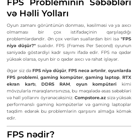
FPS Probleminin Səbəbləri
və Həlli Yolları
Oyun zamanı görüntünün donması, kəsilməsi və ya axıcı
olmaması bir çox istifadəçinin qarşılaşdığı
problemlərdəndir. Ən çox verilən suallardan biri isə
"FPS
niyə düşür?"
sualıdır. FPS (Frames Per Second) oyunun
saniyədə göstərdiyi kadr sayını ifadə edir. FPS nə qədər
yüksək olarsa, oyun bir o qədər axıcı və rahat işləyər.
Əgər siz də
FPS niyə düşür
,
FPS necə artırılır
,
oyunlarda
FPS problemi
,
gaming kompüter
,
gaming laptop
,
RTX
ekran kartı
,
DDR5 RAM
,
oyun kompüteri
kimi
mövzularla maraqlanırsınızsa, bu məqalədə əsas səbəbləri
və həll yollarını öyrənəcəksiniz.
Compstore.az
sizə yüksək
performanslı gaming kompüterlər və gaming laptoplar
təqdim edərək bu problemlərin qarşısını almağa kömək
edir.
FPS nədir?