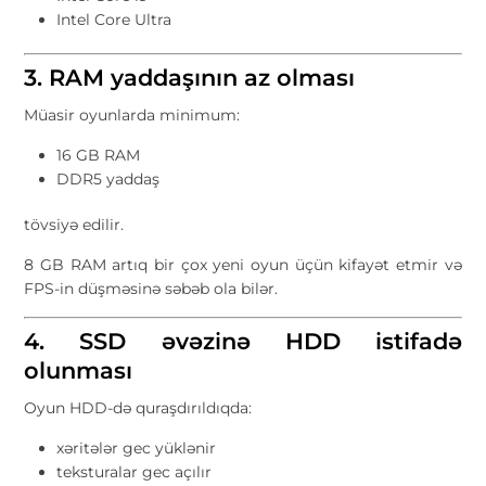
Intel Core Ultra
3. RAM yaddaşının az olması
Müasir oyunlarda minimum:
16 GB RAM
DDR5 yaddaş
tövsiyə edilir.
8 GB RAM artıq bir çox yeni oyun üçün kifayət etmir və
FPS-in düşməsinə səbəb ola bilər.
4. SSD əvəzinə HDD istifadə
olunması
Oyun HDD-də quraşdırıldıqda:
xəritələr gec yüklənir
teksturalar gec açılır