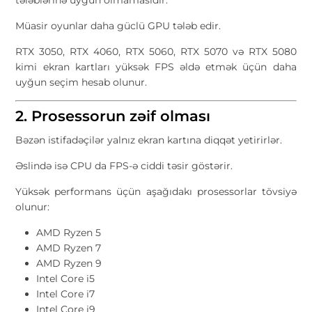
tələblərinə uyğun olmamasıdır.
Müasir oyunlar daha güclü GPU tələb edir.
RTX 3050, RTX 4060, RTX 5060, RTX 5070 və RTX 5080
kimi ekran kartları yüksək FPS əldə etmək üçün daha
uyğun seçim hesab olunur.
2. Prosessorun zəif olması
Bəzən istifadəçilər yalnız ekran kartına diqqət yetirirlər.
Əslində isə CPU da FPS-ə ciddi təsir göstərir.
Yüksək performans üçün aşağıdakı prosessorlar tövsiyə
olunur:
AMD Ryzen 5
AMD Ryzen 7
AMD Ryzen 9
Intel Core i5
Intel Core i7
Intel Core i9