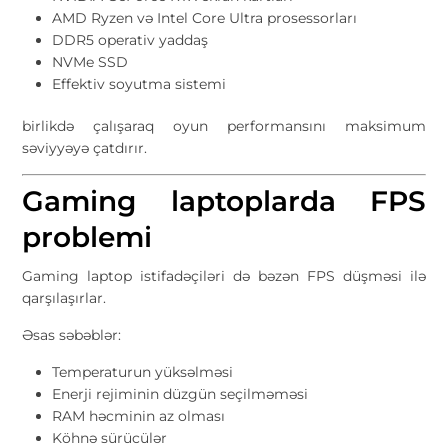
AMD Ryzen və Intel Core Ultra prosessorları
DDR5 operativ yaddaş
NVMe SSD
Effektiv soyutma sistemi
birlikdə çalışaraq oyun performansını maksimum
səviyyəyə çatdırır.
Gaming laptoplarda FPS
problemi
Gaming laptop istifadəçiləri də bəzən FPS düşməsi ilə
qarşılaşırlar.
Əsas səbəblər:
Temperaturun yüksəlməsi
Enerji rejiminin düzgün seçilməməsi
RAM həcminin az olması
Köhnə sürücülər