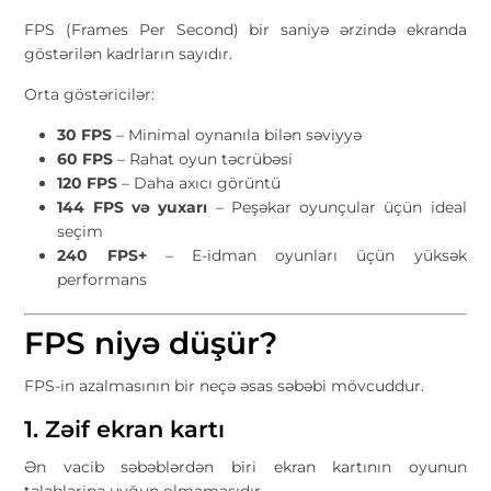
FPS (Frames Per Second) bir saniyə ərzində ekranda
göstərilən kadrların sayıdır.
Orta göstəricilər:
30 FPS
– Minimal oynanıla bilən səviyyə
60 FPS
– Rahat oyun təcrübəsi
120 FPS
– Daha axıcı görüntü
144 FPS və yuxarı
– Peşəkar oyunçular üçün ideal
seçim
240 FPS+
– E-idman oyunları üçün yüksək
performans
FPS niyə düşür?
FPS-in azalmasının bir neçə əsas səbəbi mövcuddur.
1. Zəif ekran kartı
Ən vacib səbəblərdən biri ekran kartının oyunun