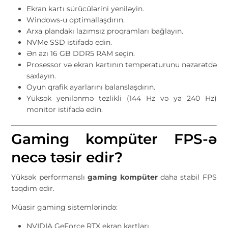
Ekran kartı sürücülərini yeniləyin.
Windows-u optimallaşdırın.
Arxa plandakı lazımsız proqramları bağlayın.
NVMe SSD istifadə edin.
Ən azı 16 GB DDR5 RAM seçin.
Prosessor və ekran kartının temperaturunu nəzarətdə
saxlayın.
Oyun qrafik ayarlarını balanslaşdırın.
Yüksək yenilənmə tezlikli (144 Hz və ya 240 Hz)
monitor istifadə edin.
Gaming kompüter FPS-ə
necə təsir edir?
Yüksək performanslı
gaming kompüter
daha stabil FPS
təqdim edir.
Müasir gaming sistemlərində:
NVIDIA GeForce RTX ekran kartları