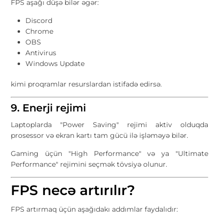
FPS aşağı düşə bilər əgər:
Discord
Chrome
OBS
Antivirus
Windows Update
kimi proqramlar resurslardan istifadə edirsə.
9. Enerji rejimi
Laptoplarda "Power Saving" rejimi aktiv olduqda
prosessor və ekran kartı tam gücü ilə işləməyə bilər.
Gaming üçün "High Performance" və ya "Ultimate
Performance" rejimini seçmək tövsiyə olunur.
FPS necə artırılır?
FPS artırmaq üçün aşağıdakı addımlar faydalıdır: