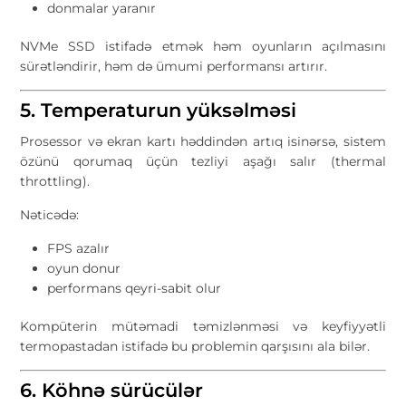
donmalar yaranır
NVMe SSD istifadə etmək həm oyunların açılmasını
sürətləndirir, həm də ümumi performansı artırır.
5. Temperaturun yüksəlməsi
Prosessor və ekran kartı həddindən artıq isinərsə, sistem
özünü qorumaq üçün tezliyi aşağı salır (thermal
throttling).
Nəticədə:
FPS azalır
oyun donur
performans qeyri-sabit olur
Kompüterin mütəmadi təmizlənməsi və keyfiyyətli
termopastadan istifadə bu problemin qarşısını ala bilər.
6. Köhnə sürücülər