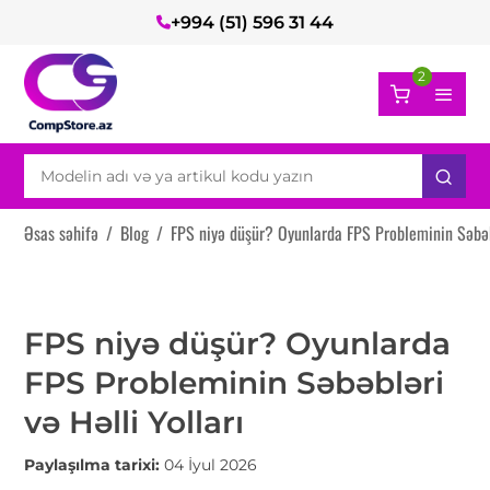
+994 (51) 596 31 44
2
Əsas səhifə
/
Blog
/
FPS niyə düşür? Oyunlarda FPS Probleminin Səbəbl
FPS niyə düşür? Oyunlarda
FPS Probleminin Səbəbləri
və Həlli Yolları
Paylaşılma tarixi:
04 İyul 2026