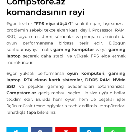
CompStore.az
komandasının rəyi
Əgər tez-tez
"FPS niyə düşür?"
sualı ilə qarşılaşırsınızsa,
problemin səbəbi təkcə ekran kartı deyil. Prosessor, RAM,
SSD, soyutma sistemi, sürücülər və proqram təminatı da
oyun performansına birbaşa təsir edir. Düzgün
konfiqurasiyaya malik
gaming kompüter
və ya
gaming
laptop
seçərək daha stabil və yüksək FPS əldə etmək
mümkündür.
Əgər yüksək performanslı
oyun kompüteri
,
gaming
laptop
,
RTX ekran kartlı sistemlər
,
DDR5 RAM
,
NVMe
SSD
və peşəkar gaming avadanlıqları axtarırsınızsa,
Compstore.az
geniş məhsul seçimi ilə sizə uyğun həllər
təqdim edir. Burada həm oyun, həm də peşəkar işlər
üçün müasir texnologiyalarla təchiz edilmiş kompüterləri
rahatlıqla tapa bilərsiniz.