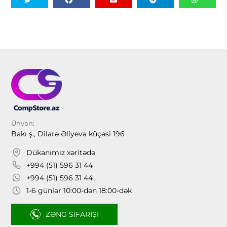
Ünvan:
Bakı ş., Dilarə Əliyeva küçəsi 196
Dükanımız xəritədə
+994 (51) 596 31 44
+994 (51) 596 31 44
1-6 günlər 10:00-dən 18:00-dək
ZƏNG SIFARIŞI