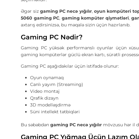
Əgər siz
gaming PC necə yığılır
,
oyun kompüteri to
5060 gaming PC
,
gaming kompüter qiymətləri
,
ga
axtarış edirsinizsə, bu məqalə sizin üçün hazırlanıb.
Gaming PC Nədir?
Gaming PC yüksək performanslı oyunlar üçün xüsusi
gaming kompüterlər güclü ekran kartı, sürətli prosessor
Gaming PC aşağıdakılar üçün istifadə olunur:
Oyun oynamaq
Canlı yayım (Streaming)
Video montaj
Qrafik dizayn
3D modelləşdirmə
Süni intellekt tətbiqləri
Bu səbəbdən
gaming PC necə yığılır
mövzusu hər il d
Gaming PC Yığmaq Üçün Lazım Ol