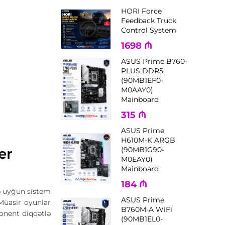
HORI Force
Feedback Truck
Control System
1698
₼
ASUS Prime B760-
PLUS DDR5
(90MB1EF0-
M0AAY0)
Mainboard
315
₼
ASUS Prime
H610M-K ARGB
er
(90MB1G90-
M0EAY0)
Mainboard
184
₼
ə uyğun sistem
ASUS Prime
Müasir oyunlar
B760M-A WiFi
onent diqqətlə
(90MB1EL0-