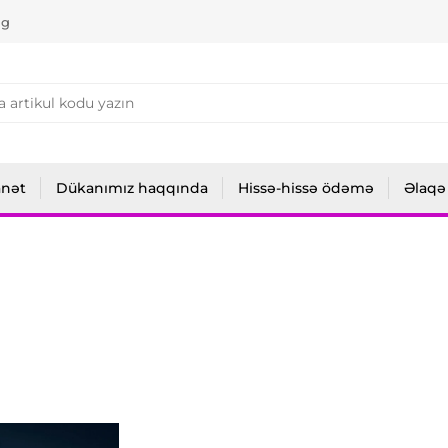
ng
anət
Dükanımız haqqında
Hissə-hissə ödəmə
Əlaqə