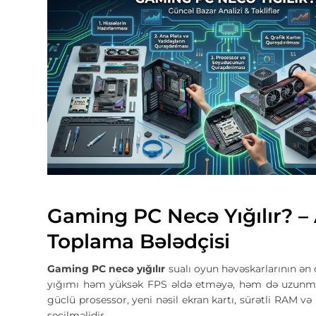
Gaming PC Necə Yığılır?
Toplama Bələdçisi
Gaming PC necə yığılır
sualı oyun həvəskarlarının ən
yığımı həm yüksək FPS əldə etməyə, həm də uzunmüd
güclü prosessor, yeni nəsil ekran kartı, sürətli RAM
seçilməlidir.