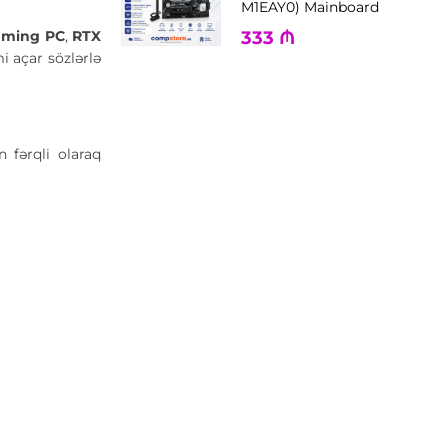
M1EAY0) Mainboard
aming PC
,
RTX
333
₼
i açar sözlərlə
 fərqli olaraq