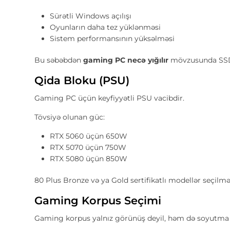
Sürətli Windows açılışı
Oyunların daha tez yüklənməsi
Sistem performansının yüksəlməsi
Bu səbəbdən
gaming PC necə yığılır
mövzusunda SSD 
Qida Bloku (PSU)
Gaming PC üçün keyfiyyətli PSU vacibdir.
Tövsiyə olunan güc:
RTX 5060 üçün 650W
RTX 5070 üçün 750W
RTX 5080 üçün 850W
80 Plus Bronze və ya Gold sertifikatlı modellər seçilməl
Gaming Korpus Seçimi
Gaming korpus yalnız görünüş deyil, həm də soyutma 