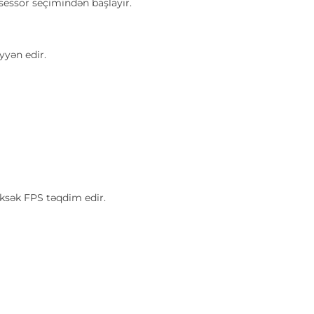
sessor seçimindən başlayır.
yyən edir.
üksək FPS təqdim edir.