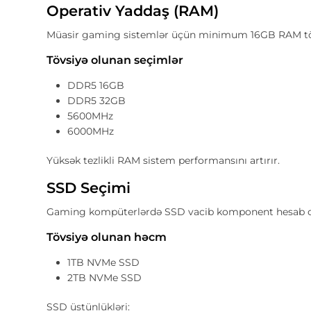
Operativ Yaddaş (RAM)
Müasir gaming sistemlər üçün minimum 16GB RAM tövs
Tövsiyə olunan seçimlər
DDR5 16GB
DDR5 32GB
5600MHz
6000MHz
Yüksək tezlikli RAM sistem performansını artırır.
SSD Seçimi
Gaming kompüterlərdə SSD vacib komponent hesab o
Tövsiyə olunan həcm
1TB NVMe SSD
2TB NVMe SSD
SSD üstünlükləri: