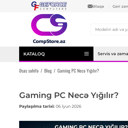
Əlaqə
Geri zə
KATALOQ
Servis və zəm
Əsas səhifə
/
Blog
/
Gaming PC Necə Yığılır?
Gaming PC Necə Yığılır?
Paylaşılma tarixi:
06 İyun 2026