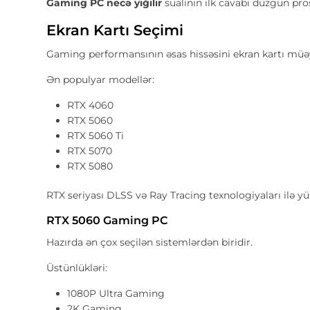
Gaming PC necə yığılır
sualının ilk cavabı düzgün pro
Ekran Kartı Seçimi
Gaming performansının əsas hissəsini ekran kartı müə
Ən populyar modellər:
RTX 4060
RTX 5060
RTX 5060 Ti
RTX 5070
RTX 5080
RTX seriyası DLSS və Ray Tracing texnologiyaları ilə y
RTX 5060 Gaming PC
Hazırda ən çox seçilən sistemlərdən biridir.
Üstünlükləri:
1080P Ultra Gaming
2K Gaming