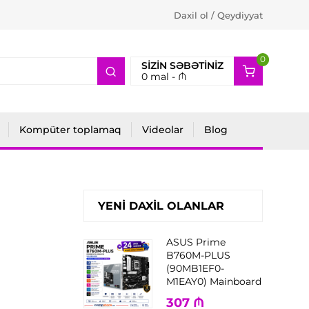
Daxil ol / Qeydiyyat
0
2
SIZIN SƏBƏTINIZ
0
mal -
₼
Kompüter toplamaq
Videolar
Blog
YENI DAXIL OLANLAR
ASUS Prime
B760M-PLUS
(90MB1EF0-
M1EAY0) Mainboard
307
₼