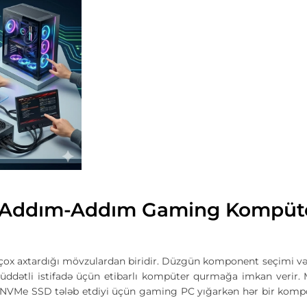
 – Addım-Addım Gaming Kompüt
 çox axtardığı mövzulardan biridir. Düzgün komponent seçimi v
dətli istifadə üçün etibarlı kompüter qurmağa imkan verir. 
 və NVMe SSD tələb etdiyi üçün gaming PC yığarkən hər bir komp