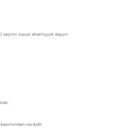
seçimi xüsusi əhəmiyyət daşıyır.
idir.
baxımından vacibdir.