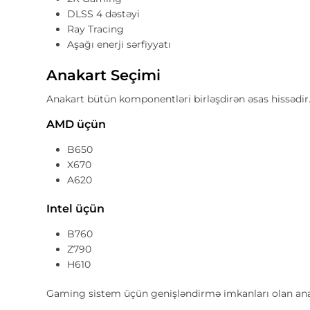
DLSS 4 dəstəyi
Ray Tracing
Aşağı enerji sərfiyyatı
Anakart Seçimi
Anakart bütün komponentləri birləşdirən əsas hissədir
AMD üçün
B650
X670
A620
Intel üçün
B760
Z790
H610
Gaming sistem üçün genişləndirmə imkanları olan ana