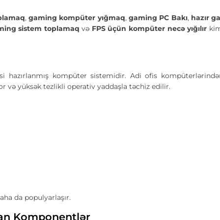
plamaq
,
gaming kompüter yığmaq
,
gaming PC Bakı
,
hazır g
ming sistem toplamaq
və
FPS üçün kompüter necə yığılır
kim
 hazırlanmış kompüter sistemidir. Adi ofis kompüterlərindən
 və yüksək tezlikli operativ yaddaşla təchiz edilir.
aha da populyarlaşır.
an Komponentlər