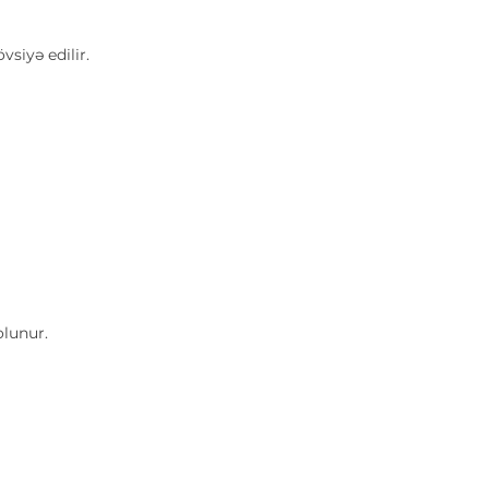
iyə edilir.
lunur.