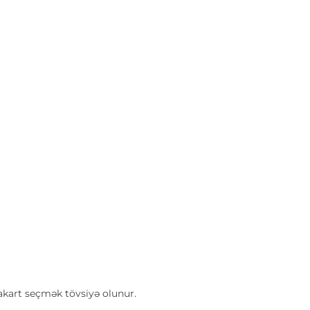
.
kart seçmək tövsiyə olunur.