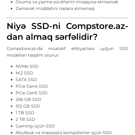
Oxuma və yazma sürətlərini müqayisə etməmək
Zəmanət müddətini nəzərə almamaq
Niyə SSD-ni Compstore.az-
dan almaq sərfəlidir?
Compstore.az-da müxtəlif ehtiyaclara uyğun SSD
modelləri təqdim olunur:
NVMe SSD
M.2 SSD
SATA SSD
PCIe Gen4 SSD
PCIe Gen5 SSD
256 GB SSD
512 GB SSD
1 TB SSD
2 TB SSD
Gaming üçün SSD
Noutbuk və masaüstü kompüterlər üçün SSD