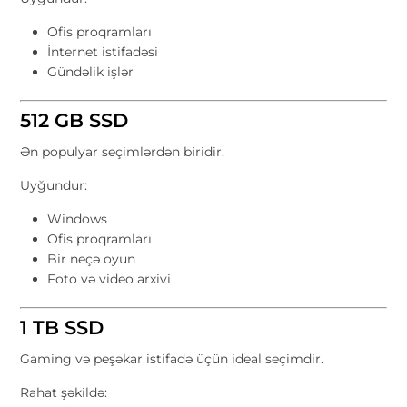
Ofis proqramları
İnternet istifadəsi
Gündəlik işlər
512 GB SSD
Ən populyar seçimlərdən biridir.
Uyğundur:
Windows
Ofis proqramları
Bir neçə oyun
Foto və video arxivi
1 TB SSD
Gaming və peşəkar istifadə üçün ideal seçimdir.
Rahat şəkildə: