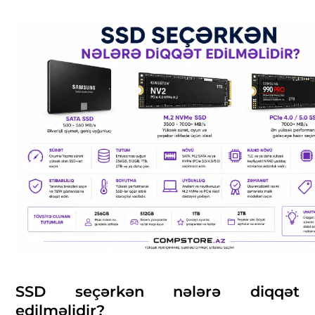
SSD seçərkən nələrə diqqət
edilməlidir?