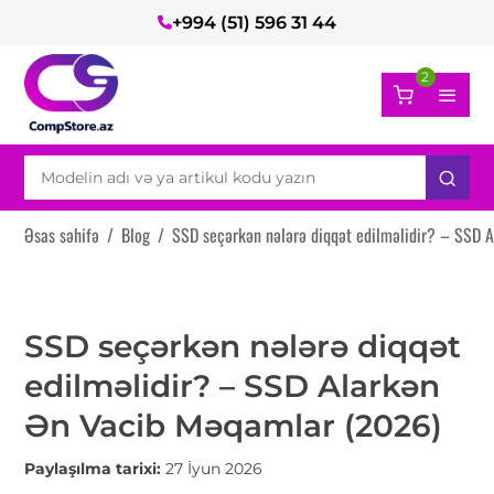
+994 (51) 596 31 44
2
Əsas səhifə
/
Blog
/
SSD seçərkən nələrə diqqət edilməlidir? – SSD 
SSD seçərkən nələrə diqqət
edilməlidir? – SSD Alarkən
Ən Vacib Məqamlar (2026)
Paylaşılma tarixi:
27 İyun 2026