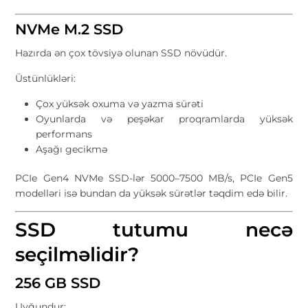
NVMe M.2 SSD
Hazırda ən çox tövsiyə olunan SSD növüdür.
Üstünlükləri:
Çox yüksək oxuma və yazma sürəti
Oyunlarda və peşəkar proqramlarda yüksək
performans
Aşağı gecikmə
PCIe Gen4 NVMe SSD-lər 5000–7500 MB/s, PCIe Gen5
modelləri isə bundan da yüksək sürətlər təqdim edə bilir.
SSD tutumu necə
seçilməlidir?
256 GB SSD
Uyğundur: