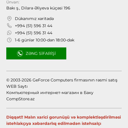
Ünvan:
Bakı ş., Dilarə Əliyeva küçəsi 196
Dükanımız xəritədə
+994 (51) 596 31 44
+994 (51) 596 31 44
1-6 günlər 10:00-dən 18:00-dək
ZƏNG SIFARIŞI
© 2003-2026 GeForce Computers firmasının rəsmi satış
WEB Saytı
Компьютерный интернет-магазин в Баку
CompStore.az
Diqqət!! Malın xarici gorunüşü və komplektləşdirilməsi
istehlakçıya xəbərdarlıq edilmədən istehsalçı