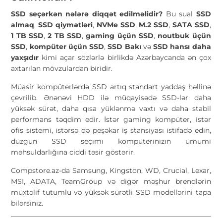
SSD seçərkən nələrə diqqət edilməlidir?
Bu sual
SSD
almaq
,
SSD qiymətləri
,
NVMe SSD
,
M.2 SSD
,
SATA SSD
,
1 TB SSD
,
2 TB SSD
,
gaming üçün SSD
,
noutbuk üçün
SSD
,
kompüter üçün SSD
,
SSD Bakı
və
SSD hansı daha
yaxşıdır
kimi açar sözlərlə birlikdə Azərbaycanda ən çox
axtarılan mövzulardan biridir.
Müasir kompüterlərdə SSD artıq standart yaddaş həllinə
çevrilib. Ənənəvi HDD ilə müqayisədə SSD-lər daha
yüksək sürət, daha qısa yüklənmə vaxtı və daha stabil
performans təqdim edir. İstər gaming kompüter, istər
ofis sistemi, istərsə də peşəkar iş stansiyası istifadə edin,
düzgün SSD seçimi kompüterinizin ümumi
məhsuldarlığına ciddi təsir göstərir.
Compstore.az-da Samsung, Kingston, WD, Crucial, Lexar,
MSI, ADATA, TeamGroup və digər məşhur brendlərin
müxtəlif tutumlu və yüksək sürətli SSD modellərini tapa
bilərsiniz.