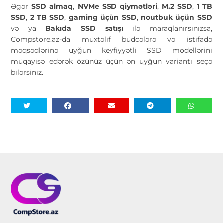
Əgər
SSD almaq
,
NVMe SSD qiymətləri
,
M.2 SSD
,
1 TB
SSD
,
2 TB SSD
,
gaming üçün SSD
,
noutbuk üçün SSD
və ya
Bakıda SSD satışı
ilə maraqlanırsınızsa,
Compstore.az-da müxtəlif büdcələrə və istifadə
məqsədlərinə uyğun keyfiyyətli SSD modellərini
müqayisə edərək özünüz üçün ən uyğun variantı seçə
bilərsiniz.