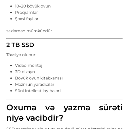
10–20 böyük oyun
Proqramlar
Şəxsi fayllar
saxlamaq mümkündür.
2 TB SSD
Tövsiyə olunur:
Video montaj
3D dizayn
Böyük oyun kitabxanası
Məzmun yaradıcıları
Süni intellekt layihələri
Oxuma və yazma sürəti
niyə vacibdir?