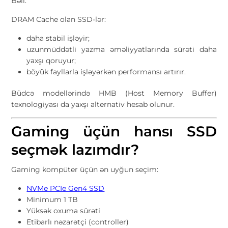
Bəli.
DRAM Cache olan SSD-lər:
daha stabil işləyir;
uzunmüddətli yazma əməliyyatlarında sürəti daha
yaxşı qoruyur;
böyük fayllarla işləyərkən performansı artırır.
Büdcə modellərində HMB (Host Memory Buffer)
texnologiyası da yaxşı alternativ hesab olunur.
Gaming üçün hansı SSD
seçmək lazımdır?
Gaming kompüter üçün ən uyğun seçim:
NVMe PCIe Gen4 SSD
Minimum 1 TB
Yüksək oxuma sürəti
Etibarlı nəzarətçi (controller)