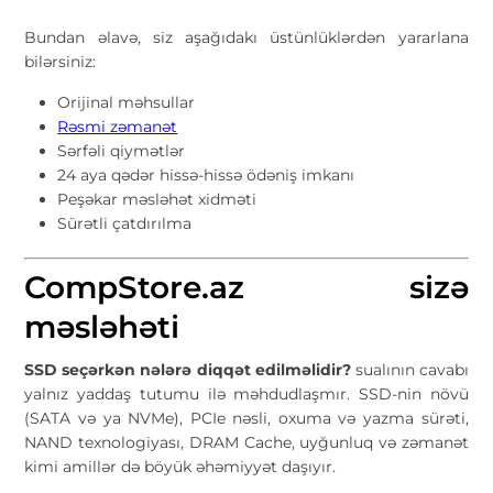
Bundan əlavə, siz aşağıdakı üstünlüklərdən yararlana
bilərsiniz:
Orijinal məhsullar
Rəsmi zəmanət
Sərfəli qiymətlər
24 aya qədər hissə-hissə ödəniş imkanı
Peşəkar məsləhət xidməti
Sürətli çatdırılma
CompStore.az sizə
məsləhəti
SSD seçərkən nələrə diqqət edilməlidir?
sualının cavabı
yalnız yaddaş tutumu ilə məhdudlaşmır. SSD-nin növü
(SATA və ya NVMe), PCIe nəsli, oxuma və yazma sürəti,
NAND texnologiyası, DRAM Cache, uyğunluq və zəmanət
kimi amillər də böyük əhəmiyyət daşıyır.