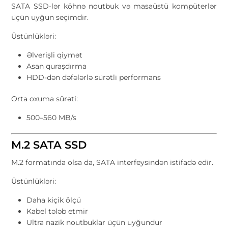
SATA SSD-lər köhnə noutbuk və masaüstü kompüterlər
üçün uyğun seçimdir.
Üstünlükləri:
Əlverişli qiymət
Asan quraşdırma
HDD-dən dəfələrlə sürətli performans
Orta oxuma sürəti:
500–560 MB/s
M.2 SATA SSD
M.2 formatında olsa da, SATA interfeysindən istifadə edir.
Üstünlükləri:
Daha kiçik ölçü
Kabel tələb etmir
Ultra nazik noutbuklar üçün uyğundur