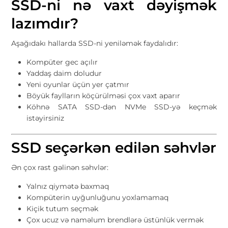
SSD-ni nə vaxt dəyişmək
lazımdır?
Aşağıdakı hallarda SSD-ni yeniləmək faydalıdır:
Kompüter gec açılır
Yaddaş daim doludur
Yeni oyunlar üçün yer çatmır
Böyük faylların köçürülməsi çox vaxt aparır
Köhnə SATA SSD-dən NVMe SSD-yə keçmək
istəyirsiniz
SSD seçərkən edilən səhvlər
Ən çox rast gəlinən səhvlər:
Yalnız qiymətə baxmaq
Kompüterin uyğunluğunu yoxlamamaq
Kiçik tutum seçmək
Çox ucuz və naməlum brendlərə üstünlük vermək