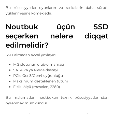
Bu xüsusiyyətlər oyunların və xəritələrin daha sürətli
yüklənməsinə kömək edir.
Noutbuk üçün SSD
seçərkən nələrə diqqət
edilməlidir?
SSD almadan əvvəl yoxlayın:
M.2 slotunun olub-olmaması
SATA və ya NVMe dəstəyi
PCIe Gen3/Gen4 uyğunluğu
Maksimum dəstəklənən tutum
Fiziki ölçü (məsələn, 2280)
Bu məlumatları noutbukun texniki xüsusiyyətlərindən
öyrənmək mümkündür.