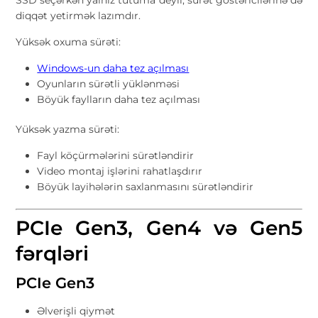
SSD seçərkən yalnız tutuma deyil, sürət göstəricilərinə də
diqqət yetirmək lazımdır.
Yüksək oxuma sürəti:
Windows-un daha tez açılması
Oyunların sürətli yüklənməsi
Böyük faylların daha tez açılması
Yüksək yazma sürəti:
Fayl köçürmələrini sürətləndirir
Video montaj işlərini rahatlaşdırır
Böyük layihələrin saxlanmasını sürətləndirir
PCIe Gen3, Gen4 və Gen5
fərqləri
PCIe Gen3
Əlverişli qiymət