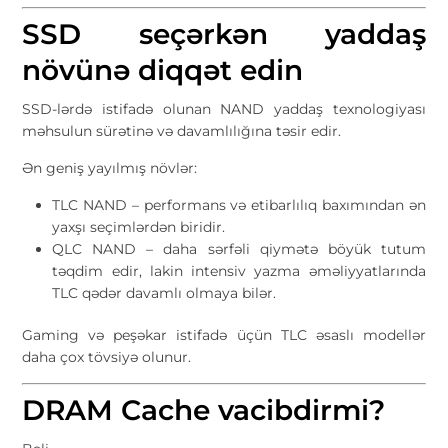
SSD seçərkən yaddaş
növünə diqqət edin
SSD-lərdə istifadə olunan NAND yaddaş texnologiyası
məhsulun sürətinə və davamlılığına təsir edir.
Ən geniş yayılmış növlər:
TLC NAND – performans və etibarlılıq baxımından ən
yaxşı seçimlərdən biridir.
QLC NAND – daha sərfəli qiymətə böyük tutum
təqdim edir, lakin intensiv yazma əməliyyatlarında
TLC qədər davamlı olmaya bilər.
Gaming və peşəkar istifadə üçün TLC əsaslı modellər
daha çox tövsiyə olunur.
DRAM Cache vacibdirmi?