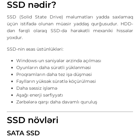
SSD nədir?
SSD (Solid State Drive) məlumatları yadda saxlamaq
üçün istifadə olunan müasir yaddaş qurğusudur. HDD-
dən fərqli olaraq SSD-də hərəkətli mexaniki hissələr
yoxdur.
SSD-nin əsas üstünlükləri:
Windows-un saniyələr ərzində açılması
Oyunların daha sürətli yüklənməsi
Proqramların daha tez işə düşməsi
Faylların yüksək sürətlə köçürülməsi
Daha səssiz işləmə
Aşağı enerji sərfiyyatı
Zərbələrə qarşı daha davamlı quruluş
SSD növləri
SATA SSD