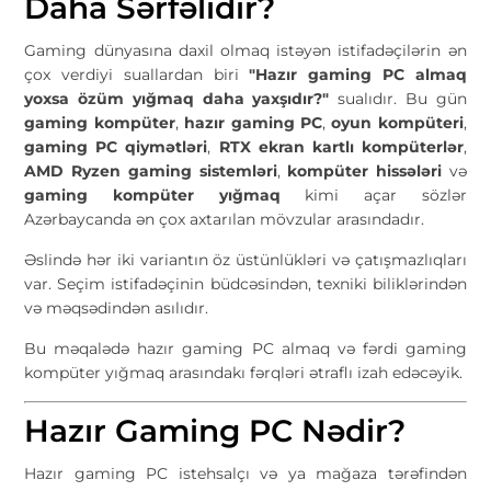
Daha Sərfəlidir?
Gaming dünyasına daxil olmaq istəyən istifadəçilərin ən
çox verdiyi suallardan biri
"Hazır gaming PC almaq
yoxsa özüm yığmaq daha yaxşıdır?"
sualıdır. Bu gün
gaming kompüter
,
hazır gaming PC
,
oyun kompüteri
,
gaming PC qiymətləri
,
RTX ekran kartlı kompüterlər
,
AMD Ryzen gaming sistemləri
,
kompüter hissələri
və
gaming kompüter yığmaq
kimi açar sözlər
Azərbaycanda ən çox axtarılan mövzular arasındadır.
Əslində hər iki variantın öz üstünlükləri və çatışmazlıqları
var. Seçim istifadəçinin büdcəsindən, texniki biliklərindən
və məqsədindən asılıdır.
Bu məqalədə hazır gaming PC almaq və fərdi gaming
kompüter yığmaq arasındakı fərqləri ətraflı izah edəcəyik.
Hazır Gaming PC Nədir?
Hazır gaming PC istehsalçı və ya mağaza tərəfindən