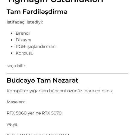
Tam Fərdiləşdirmə
İstifadəçi istədiyi:
Brendi
Dizaynı
RGB işıqlandırmanı
Korpusu
seçə bilir.
Büdcəyə Tam Nəzarət
Kompüter yığarkən büdcəni özünüz idarə edirsiniz.
Məsələn:
RTX 5060 yerinə RTX 5070
və ya