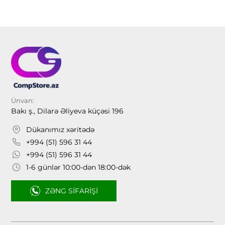
Ünvan:
Bakı ş., Dilarə Əliyeva küçəsi 196
Dükanımız xəritədə
+994 (51) 596 31 44
+994 (51) 596 31 44
1-6 günlər 10:00-dən 18:00-dək
ZƏNG SIFARIŞI