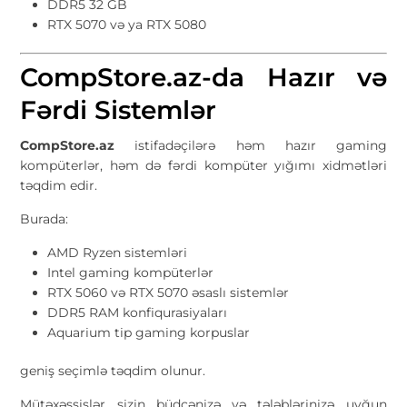
DDR5 32 GB
RTX 5070 və ya RTX 5080
CompStore.az-da Hazır və
Fərdi Sistemlər
CompStore.az
istifadəçilərə həm hazır gaming
kompüterlər, həm də fərdi kompüter yığımı xidmətləri
təqdim edir.
Burada:
AMD Ryzen sistemləri
Intel gaming kompüterlər
RTX 5060 və RTX 5070 əsaslı sistemlər
DDR5 RAM konfiqurasiyaları
Aquarium tip gaming korpuslar
geniş seçimlə təqdim olunur.
Mütəxəssislər sizin büdcənizə və tələblərinizə uyğun