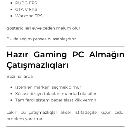
PUBG FPS
GTA V FPS
Warzone FPS
göstəriciləri əvvəlcədən məlum olur.
Bu da seçim prosesini asanlaşdırır.
Hazır Gaming PC Almağın
Çatışmazlıqları
Bəzi hallarda:
İstənilən markanı seçmək olmur
Xüsusi dizayn tələbləri məhdud ola bilər
Tam fərdi sistem qədər elastiklik vermir
Lakin bu çatışmazlıqlar əksər istifadəçilər üçün ciddi
problem yaratmır.