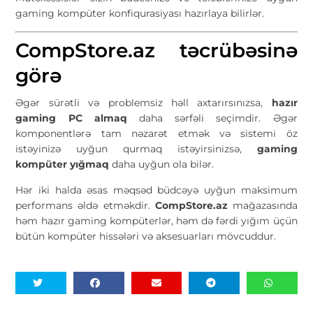
gaming kompüter konfiqurasiyası hazırlaya bilirlər.
CompStore.az təcrübəsinə
görə
Əgər sürətli və problemsiz həll axtarırsınızsa,
hazır
gaming PC almaq
daha sərfəli seçimdir. Əgər
komponentlərə tam nəzarət etmək və sistemi öz
istəyinizə uyğun qurmaq istəyirsinizsə,
gaming
kompüter yığmaq
daha uyğun ola bilər.
Hər iki halda əsas məqsəd büdcəyə uyğun maksimum
performans əldə etməkdir.
CompStore.az
mağazasında
həm hazır gaming kompüterlər, həm də fərdi yığım üçün
bütün kompüter hissələri və aksesuarları mövcuddur.