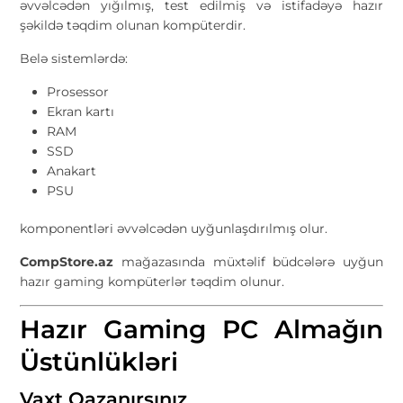
əvvəlcədən yığılmış, test edilmiş və istifadəyə hazır
şəkildə təqdim olunan kompüterdir.
Belə sistemlərdə:
Prosessor
Ekran kartı
RAM
SSD
Anakart
PSU
komponentləri əvvəlcədən uyğunlaşdırılmış olur.
CompStore.az
mağazasında müxtəlif büdcələrə uyğun
hazır gaming kompüterlər təqdim olunur.
Hazır Gaming PC Almağın
Üstünlükləri
Vaxt Qazanırsınız