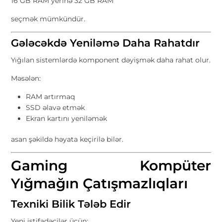
16 GB RAM yerinə 32 GB RAM
seçmək mümkündür.
Gələcəkdə Yeniləmə Daha Rahatdır
Yığılan sistemlərdə komponent dəyişmək daha rahat olur.
Məsələn:
RAM artırmaq
SSD əlavə etmək
Ekran kartını yeniləmək
asan şəkildə həyata keçirilə bilər.
Gaming Kompüter
Yığmağın Çatışmazlıqları
Texniki Bilik Tələb Edir
Yeni istifadəçilər üçün: