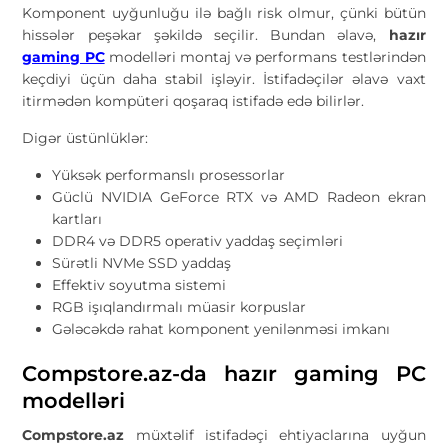
Komponent uyğunluğu ilə bağlı risk olmur, çünki bütün
hissələr peşəkar şəkildə seçilir. Bundan əlavə,
hazır
gaming PC
modelləri montaj və performans testlərindən
keçdiyi üçün daha stabil işləyir. İstifadəçilər əlavə vaxt
itirmədən kompüteri qoşaraq istifadə edə bilirlər.
Digər üstünlüklər:
Yüksək performanslı prosessorlar
Güclü NVIDIA GeForce RTX və AMD Radeon ekran
kartları
DDR4 və DDR5 operativ yaddaş seçimləri
Sürətli NVMe SSD yaddaş
Effektiv soyutma sistemi
RGB işıqlandırmalı müasir korpuslar
Gələcəkdə rahat komponent yenilənməsi imkanı
Compstore.az-da hazır gaming PC
modelləri
Compstore.az
müxtəlif istifadəçi ehtiyaclarına uyğun