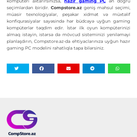
kompüteri axtarırsınızsa,
hazır gaming PC
ən doğru
seçimlərdən biridir.
Compstore.az
geniş məhsul seçimi,
müasir texnologiyalar, peşəkar xidmət və müxtəlif
konfiqurasiyalar sayəsində hər büdcəyə uyğun gaming
kompüterlər təqdim edir. İstər ilk oyun kompüterinizi
almaq istəyin, istərsə də mövcud sisteminizi yeniləməyi
planlaşdırın, Compstore.az-da ehtiyaclarınıza uyğun hazır
gaming PC modelini rahatlıqla tapa bilərsiniz.