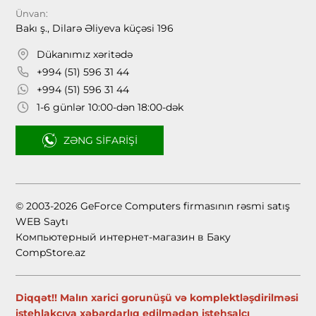
Ünvan:
Bakı ş., Dilarə Əliyeva küçəsi 196
Dükanımız xəritədə
+994 (51) 596 31 44
+994 (51) 596 31 44
1-6 günlər 10:00-dən 18:00-dək
ZƏNG SIFARIŞI
© 2003-2026 GeForce Computers firmasının rəsmi satış
WEB Saytı
Компьютерный интернет-магазин в Баку
CompStore.az
Diqqət!! Malın xarici gorunüşü və komplektləşdirilməsi
istehlakçıya xəbərdarlıq edilmədən istehsalçı