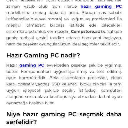
Oyun həvəskarları üçün düzgün kompüter seçmək hər
zaman vacib olub. Son illərdə
hazır gaming PC
modellərinə maraq daha da artıb. Bunun əsas səbəbi
istifadəçilərin əlavə montaj və uyğunluq problemləri ilə
məşğul olmadan, birbaşa istifadə edə biləcəkləri
sistemlərə üstünlük verməsidir.
Compstore.az
bu sahədə
geniş məhsul çeşidi təqdim edərək həm yeni başlayan,
həm də peşəkar oyunçular üçün ideal seçimlər təklif edir.
Hazır Gaming PC nədir?
Hazır
gaming PC
əvvəlcədən peşəkar şəkildə yığılmış,
bütün komponentləri uyğunlaşdırılmış və test edilmiş
oyun kompüteridir. Belə sistemlərdə prosessor, ekran
kartı, operativ yaddaş, SSD və enerji bloku bir-biri ilə tam
uyğun işləyəcək şəkildə seçilir. İstifadəçi kompüteri
aldıqdan sonra əlavə konfiqurasiya etmədən dərhal oyun
oynamağa başlaya bilər.
Niyə hazır gaming PC seçmək daha
sərfəlidir?