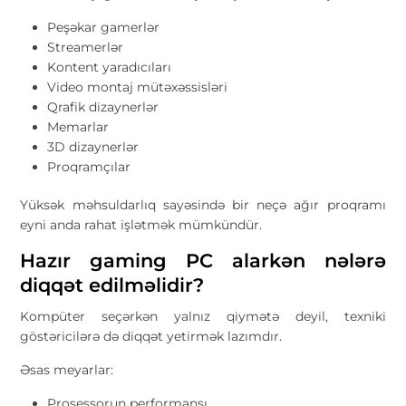
Peşəkar gamerlər
Streamerlər
Kontent yaradıcıları
Video montaj mütəxəssisləri
Qrafik dizaynerlər
Memarlar
3D dizaynerlər
Proqramçılar
Yüksək məhsuldarlıq sayəsində bir neçə ağır proqramı
eyni anda rahat işlətmək mümkündür.
Hazır gaming PC alarkən nələrə
diqqət edilməlidir?
Kompüter seçərkən yalnız qiymətə deyil, texniki
göstəricilərə də diqqət yetirmək lazımdır.
Əsas meyarlar:
Prosessorun performansı