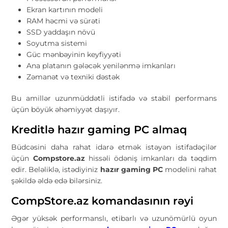
Ekran kartının modeli
RAM həcmi və sürəti
SSD yaddaşın növü
Soyutma sistemi
Güc mənbəyinin keyfiyyəti
Ana platanın gələcək yenilənmə imkanları
Zəmanət və texniki dəstək
Bu amillər uzunmüddətli istifadə və stabil performans
üçün böyük əhəmiyyət daşıyır.
Kreditlə hazır gaming PC almaq
Büdcəsini daha rahat idarə etmək istəyən istifadəçilər
üçün
Compstore.az
hissəli ödəniş imkanları da təqdim
edir. Beləliklə, istədiyiniz
hazır gaming PC
modelini rahat
şəkildə əldə edə bilərsiniz.
CompStore.az komandasının rəyi
Əgər yüksək performanslı, etibarlı və uzunömürlü oyun