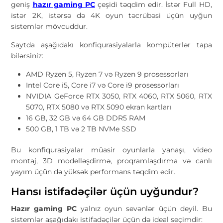
geniş
hazır gaming PC
çeşidi təqdim edir. İstər Full HD,
istər 2K, istərsə də 4K oyun təcrübəsi üçün uyğun
sistemlər mövcuddur.
Saytda aşağıdakı konfiqurasiyalarla kompüterlər tapa
bilərsiniz:
AMD Ryzen 5, Ryzen 7 və Ryzen 9 prosessorları
Intel Core i5, Core i7 və Core i9 prosessorları
NVIDIA GeForce RTX 3050, RTX 4060, RTX 5060, RTX
5070, RTX 5080 və RTX 5090 ekran kartları
16 GB, 32 GB və 64 GB DDR5 RAM
500 GB, 1 TB və 2 TB NVMe SSD
Bu konfiqurasiyalar müasir oyunlarla yanaşı, video
montaj, 3D modelləşdirmə, proqramlaşdırma və canlı
yayım üçün də yüksək performans təqdim edir.
Hansı istifadəçilər üçün uyğundur?
Hazır gaming PC
yalnız oyun sevənlər üçün deyil. Bu
sistemlər aşağıdakı istifadəçilər üçün də ideal seçimdir: