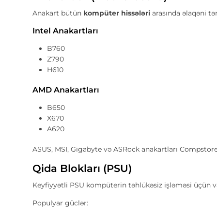
Anakart bütün
kompüter hissələri
arasında əlaqəni tə
Intel Anakartları
B760
Z790
H610
AMD Anakartları
B650
X670
A620
ASUS, MSI, Gigabyte və ASRock anakartları Compstore
Qida Blokları (PSU)
Keyfiyyətli PSU kompüterin təhlükəsiz işləməsi üçün v
Populyar güclər: