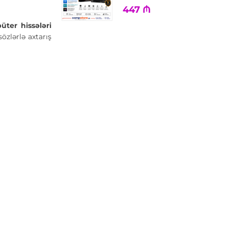
447
₼
ter hissələri
özlərlə axtarış