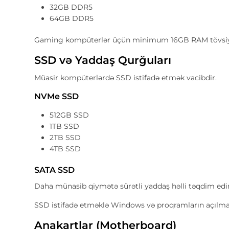
32GB DDR5
64GB DDR5
Gaming kompüterlər üçün minimum 16GB RAM tövsiyə
SSD və Yaddaş Qurğuları
Müasir kompüterlərdə SSD istifadə etmək vacibdir.
NVMe SSD
512GB SSD
1TB SSD
2TB SSD
4TB SSD
SATA SSD
Daha münasib qiymətə sürətli yaddaş həlli təqdim edir
SSD istifadə etməklə Windows və proqramların açılma 
Anakartlar (Motherboard)