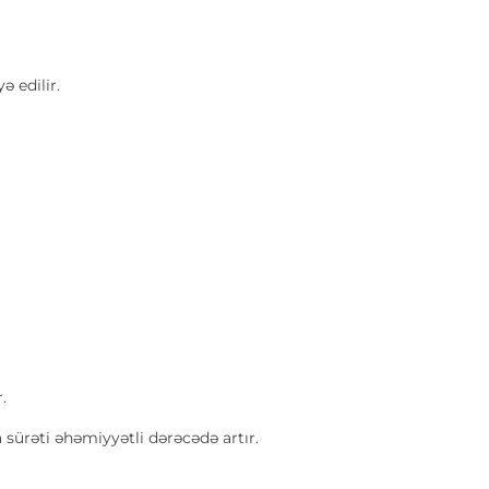
 edilir.
.
sürəti əhəmiyyətli dərəcədə artır.