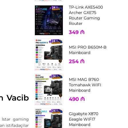
TP-Link AXE5400
Archer GXE75
Router Gaming
Router
349
₼
MSI PRO B650M-B
Mainboard
254
₼
MSI MAG B760
Tomahawk WIFI
Mainboard
n Vacib
490
₼
Gigabyte X870
. İstər gaming
Eeagle WIFI7
Mainboard
n istifadəçilər