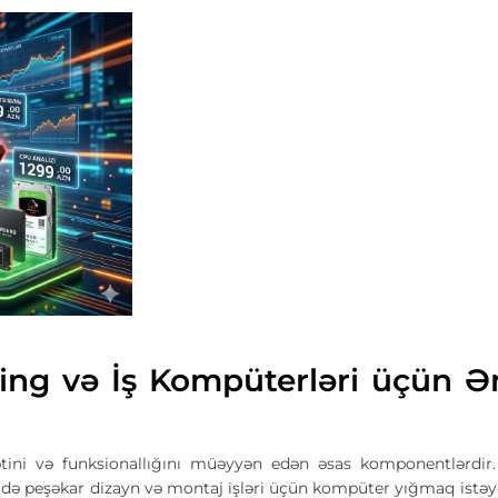
ing və İş Kompüterləri üçün Ə
tini və funksionallığını müəyyən edən əsas komponentlərdir
 də peşəkar dizayn və montaj işləri üçün kompüter yığmaq istəyə