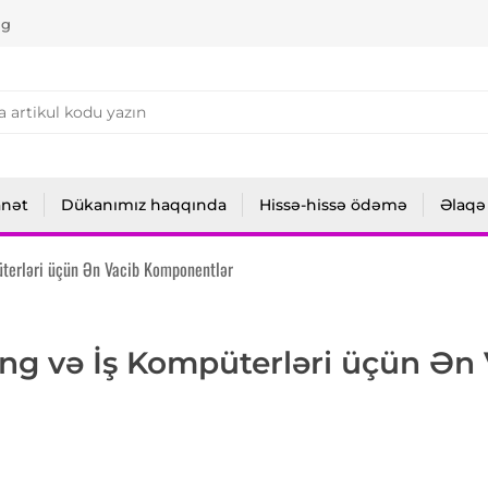
ng
anət
Dükanımız haqqında
Hissə-hissə ödəmə
Əlaqə
terləri üçün Ən Vacib Komponentlər
ng və İş Kompüterləri üçün Ən 