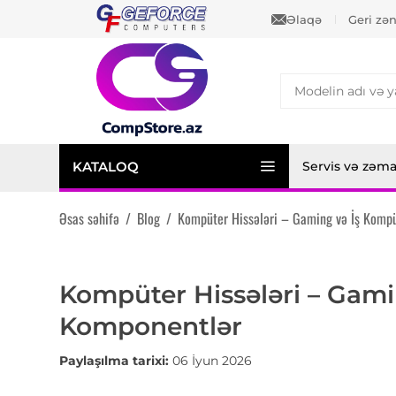
Əlaqə
Geri zə
KATALOQ
Servis və zəm
Əsas səhifə
/
Blog
/
Kompüter Hissələri – Gaming və İş Kompü
Kompüter Hissələri – Gami
Komponentlər
Paylaşılma tarixi:
06 İyun 2026