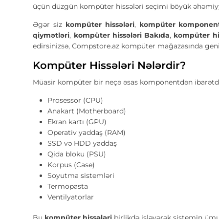
üçün düzgün kompüter hissələri seçimi böyük əhəmiyy
Əgər siz
kompüter hissələri
,
kompüter komponent
qiymətləri
,
kompüter hissələri Bakıda
,
kompüter hi
edirsinizsə, Compstore.az kompüter mağazasında geniş 
Kompüter Hissələri Nələrdir?
Müasir kompüter bir neçə əsas komponentdən ibarətdi
Prosessor (CPU)
Anakart (Motherboard)
Ekran kartı (GPU)
Operativ yaddaş (RAM)
SSD və HDD yaddaş
Qida bloku (PSU)
Korpus (Case)
Soyutma sistemləri
Termopasta
Ventilyatorlar
Bu
kompüter hissələri
birlikdə işləyərək sistemin üm