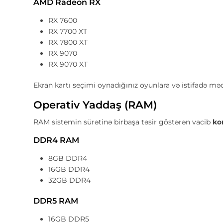
AMD Radeon RX
RX 7600
RX 7700 XT
RX 7800 XT
RX 9070
RX 9070 XT
Ekran kartı seçimi oynadığınız oyunlara və istifadə mə
Operativ Yaddaş (RAM)
RAM sistemin sürətinə birbaşa təsir göstərən vacib
ko
DDR4 RAM
8GB DDR4
16GB DDR4
32GB DDR4
DDR5 RAM
16GB DDR5