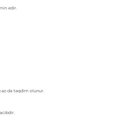
min edir.
.az-da təqdim olunur.
acibdir.