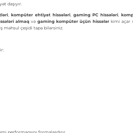
ət daşıyır.
ləri
,
kompüter ehtiyat hissələri
,
gaming PC hissələri
,
kompü
ssələri almaq
və
gaming kompüter üçün hissələr
kimi açar s
məhsul çeşidi tapa bilərsiniz.
r:
umi performansını formalaşdırır.