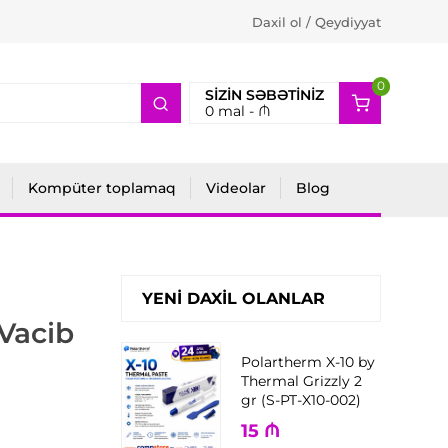
Daxil ol / Qeydiyyat
0
2
SIZIN SƏBƏTINIZ
0
mal -
₼
Kompüter toplamaq
Videolar
Blog
YENI DAXIL OLANLAR
Vacib
Polartherm X-10 by
Thermal Grizzly 2
gr (S-PT-X10-002)
15
₼