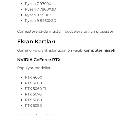
Ryzen 7 9700X
Ryzen 7 7800X3D
Ryzen 9 9900X
Ryzen 9 9950X3D
Compstore.az-da müxtəlif büdcələrə uyğun prosessor
Ekran Kartları
Gaming və qrafik işlər üçün ən vacib
kompüter hissələ
NVIDIA GeForce RTX
Populyar modellər:
RTX 4060
RTX 5060
RTX 5060 Ti
RTX 5070
RTX 5080
RTX 5090