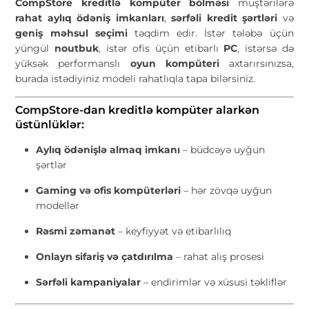
CompStore kreditlə kompüter bölməsi
müştərilərə
rahat aylıq ödəniş imkanları
,
sərfəli kredit şərtləri
və
geniş məhsul seçimi
təqdim edir. İstər tələbə üçün
yüngül
noutbuk
, istər ofis üçün etibarlı
PC
, istərsə də
yüksək performanslı
oyun kompüteri
axtarırsınızsa,
burada istədiyiniz modeli rahatlıqla tapa bilərsiniz.
CompStore-dan kreditlə kompüter alarkən
üstünlüklər:
Aylıq ödənişlə almaq imkanı
– büdcəyə uyğun
şərtlər
Gaming və ofis kompüterləri
– hər zövqə uyğun
modellər
Rəsmi zəmanət
– keyfiyyət və etibarlılıq
Onlayn sifariş və çatdırılma
– rahat alış prosesi
Sərfəli kampaniyalar
– endirimlər və xüsusi təkliflər