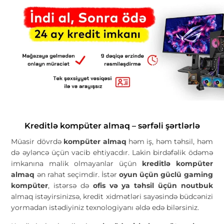
Kreditlə kompüter almaq – sərfəli şərtlərlə
Müasir dövrdə
kompüter almaq
həm iş, həm təhsil, həm
də əyləncə üçün vacib ehtiyacdır. Lakin birdəfəlik ödəmə
imkanına malik olmayanlar üçün
kreditlə kompüter
almaq
ən rahat seçimdir. İstər
oyun üçün güclü gaming
kompüter
, istərsə də
ofis və ya təhsil üçün noutbuk
almaq istəyirsinizsə, kredit xidmətləri sayəsində büdcənizi
yormadan istədiyiniz texnologiyanı əldə edə bilərsiniz.