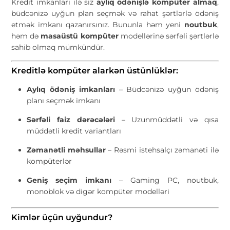
Kredit imkanları ilə siz
aylıq ödənişlə kompüter almaq
,
büdcənizə uyğun plan seçmək və rahat şərtlərlə ödəniş
etmək imkanı qazanırsınız. Bununla həm yeni
noutbuk
,
həm də
masaüstü kompüter
modellərinə sərfəli şərtlərlə
sahib olmaq mümkündür.
Kreditlə kompüter alarkən üstünlüklər:
Aylıq ödəniş imkanları
– Büdcənizə uyğun ödəniş
planı seçmək imkanı
Sərfəli faiz dərəcələri
– Uzunmüddətli və qısa
müddətli kredit variantları
Zəmanətli məhsullar
– Rəsmi istehsalçı zəmanəti ilə
kompüterlər
Geniş seçim imkanı
– Gaming PC, noutbuk,
monoblok və digər kompüter modelləri
Kimlər üçün uyğundur?