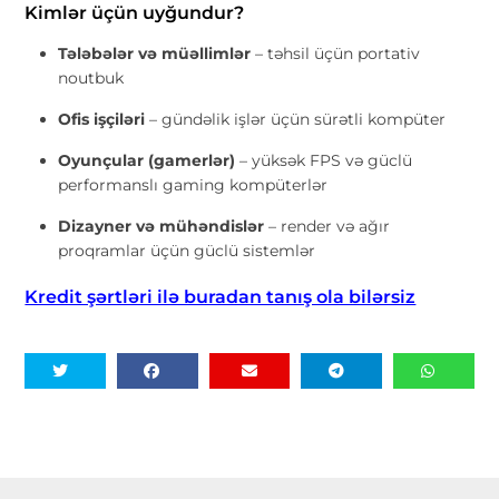
Kimlər üçün uyğundur?
Tələbələr və müəllimlər
– təhsil üçün portativ
noutbuk
Ofis işçiləri
– gündəlik işlər üçün sürətli kompüter
Oyunçular (gamerlər)
– yüksək FPS və güclü
performanslı gaming kompüterlər
Dizayner və mühəndislər
– render və ağır
proqramlar üçün güclü sistemlər
Kredit şərtləri ilə buradan tanış ola bilərsiz