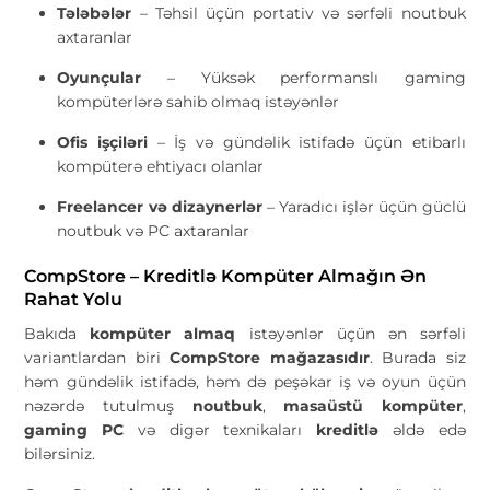
Tələbələr
– Təhsil üçün portativ və sərfəli noutbuk
axtaranlar
Oyunçular
– Yüksək performanslı gaming
kompüterlərə sahib olmaq istəyənlər
Ofis işçiləri
– İş və gündəlik istifadə üçün etibarlı
kompüterə ehtiyacı olanlar
Freelancer və dizaynerlər
– Yaradıcı işlər üçün güclü
noutbuk və PC axtaranlar
CompStore – Kreditlə Kompüter Almağın Ən
Rahat Yolu
Bakıda
kompüter almaq
istəyənlər üçün ən sərfəli
variantlardan biri
CompStore mağazasıdır
. Burada siz
həm gündəlik istifadə, həm də peşəkar iş və oyun üçün
nəzərdə tutulmuş
noutbuk
,
masaüstü kompüter
,
gaming PC
və digər texnikaları
kreditlə
əldə edə
bilərsiniz.